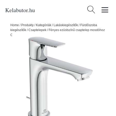
Kelabutor.hu
Keresés:
Home
/
Produkty
/
Kategóriák
/
Lakáskiegészítők
/
Fürdőszoba
kiegészítők
/
Csaptelepek
/
Fényes ezüstszínű csaptelep mosdóhoz
Connect Air – Ideal Standard