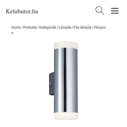
Kelabutor.hu
Keresés:
Home
/
Produkty
/
Kategóriák
/
Lámpák
/
Fali lámpák
/
Fényes
ezüstszínű LED fali lámpa Ray – Trio