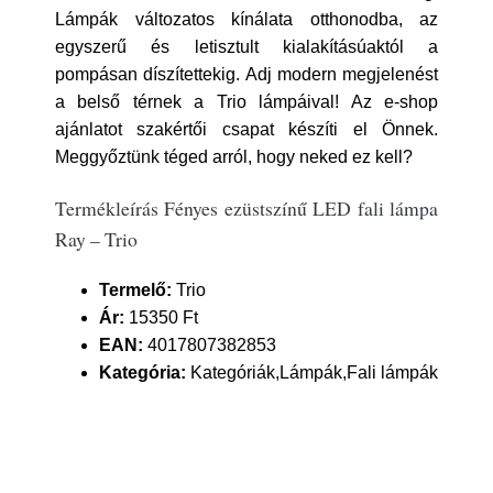
Lámpák változatos kínálata otthonodba, az
egyszerű és letisztult kialakításúaktól a
pompásan díszítettekig. Adj modern megjelenést
a belső térnek a Trio lámpáival! Az e-shop
ajánlatot szakértői csapat készíti el Önnek.
Meggyőztünk téged arról, hogy neked ez kell?
Termékleírás Fényes ezüstszínű LED fali lámpa
Ray – Trio
Termelő:
Trio
Ár:
15350 Ft
EAN:
4017807382853
Kategória:
Kategóriák,Lámpák,Fali lámpák