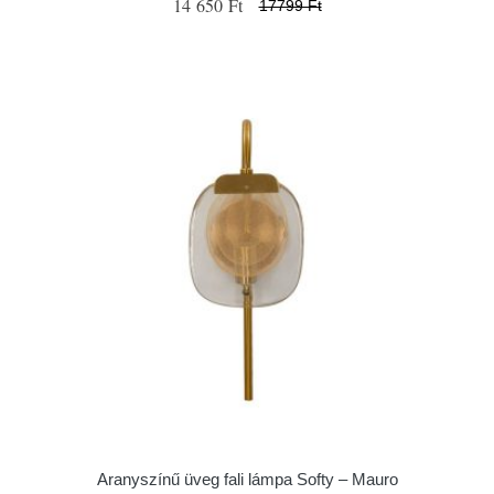
14 650 Ft
17799 Ft
Aranyszínű üveg fali lámpa Softy – Mauro