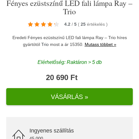
Fényes ezüstszínű LED fali lámpa Ray –
Trio
4.2
/
5
(
25
értékelés
)
Eredeti Fényes ezüstszínű LED fali lámpa Ray – Trio híres
gyártótól
Trio
most a ár 15350.
Mutass többet »
Elérhetőség: Raktáron > 5 db
20 690 Ft
VÁSÁRLÁS »
Ingyenes szállítás
45.000