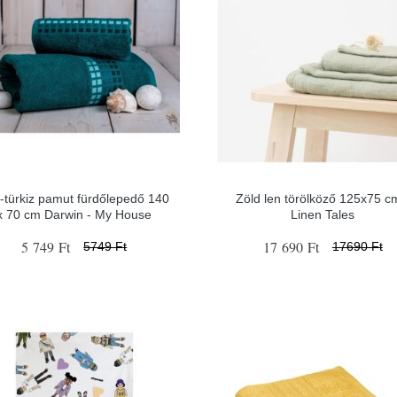
-türkiz pamut fürdőlepedő 140
Zöld len törölköző 125x75 c
x 70 cm Darwin - My House
Linen Tales
5 749 Ft
17 690 Ft
5749 Ft
17690 Ft