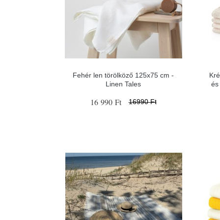
Fehér len törölköző 125x75 cm -
Kré
Linen Tales
és
16 990 Ft
16990 Ft