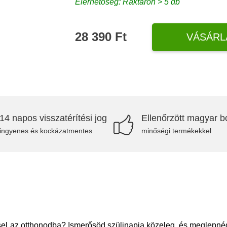
Elérhetőség: Raktáron > 5 db
28 390 Ft
VÁSÁRL
14 napos visszatérítési jog
Ellenőrzött magyar bo
ingyenes és kockázatmentes
minőségi termékekkel
el az otthonodba? Ismerősöd szülinapja közeleg, és meglepnéd