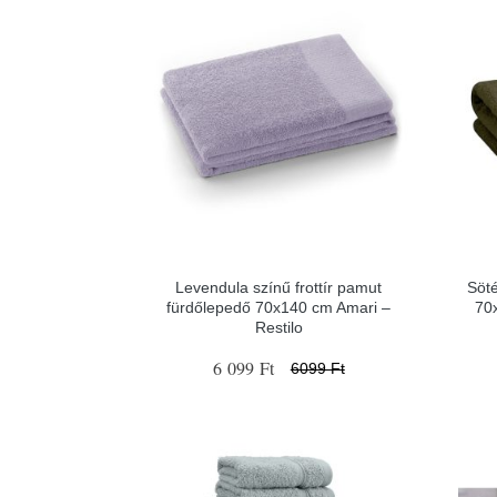
Levendula színű frottír pamut
Söté
fürdőlepedő 70x140 cm Amari –
70
Restilo
6 099 Ft
6099 Ft