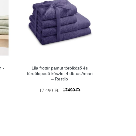
m -
Lila frottír pamut törölköző és
fürdőlepedő készlet 4 db-os Amari
– Restilo
17 490 Ft
17490 Ft