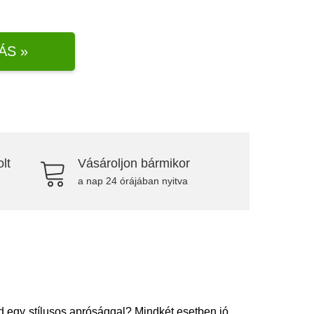
ÁS »
lt
Vásároljon bármikor
a nap 24 órájában nyitva
 egy stílusos aprósággal? Mindkét esetben jó