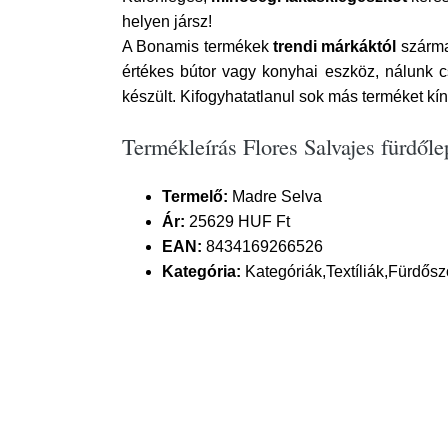
helyen jársz!
A Bonamis termékek
trendi márkáktól
szárma
értékes bútor vagy konyhai eszköz, nálunk 
készült. Kifogyhatatlanul sok más terméket kí
Termékleírás Flores Salvajes fürdől
Termelő:
Madre Selva
Ár:
25629 HUF Ft
EAN:
8434169266526
Kategória:
Kategóriák,Textíliák,Fürdősz