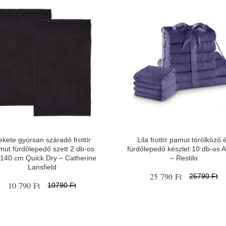
ekete gyorsan száradó frottír
Lila frottír pamut törölköző 
mut fürdőlepedő szett 2 db-os
fürdőlepedő készlet 10 db-os 
140 cm Quick Dry – Catherine
– Restilo
Lansfield
25 790 Ft
25790 Ft
10 790 Ft
10790 Ft