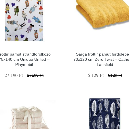
rottír pamut strandtörölköző
Sárga frottír pamut fürdőlep
75x140 cm Unique United –
70x120 cm Zero Twist – Cathe
Playmobil
Lansfield
27 190 Ft
5 129 Ft
27190 Ft
5129 Ft