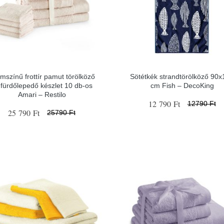
mszínű frottír pamut törölköző
Sötétkék strandtörölköző 90
 fürdőlepedő készlet 10 db-os
cm Fish – DecoKing
Amari – Restilo
12 790 Ft
12790 Ft
25 790 Ft
25790 Ft