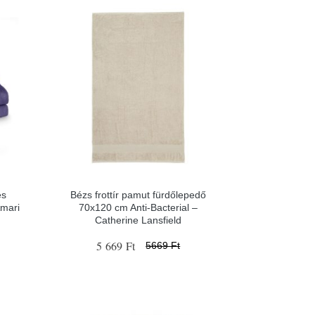
és
Bézs frottír pamut fürdőlepedő
Amari
70x120 cm Anti-Bacterial –
Catherine Lansfield
5 669 Ft
5669 Ft