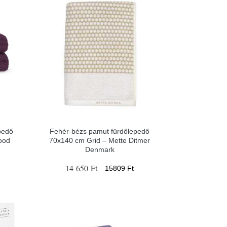
pedő
Fehér-bézs pamut fürdőlepedő
ood
70x140 cm Grid – Mette Ditmer
Denmark
14 650 Ft
15809 Ft