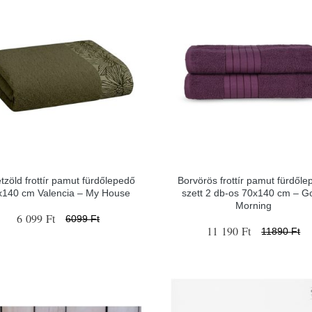
tzöld frottír pamut fürdőlepedő
Borvörös frottír pamut fürdőle
x140 cm Valencia – My House
szett 2 db-os 70x140 cm – G
Morning
6 099 Ft
6099 Ft
11 190 Ft
11890 Ft