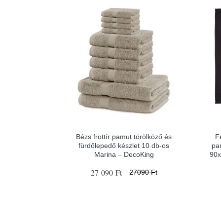
Bézs frottír pamut törölköző és
F
fürdőlepedő készlet 10 db-os
pa
Marina – DecoKing
90x
27 090 Ft
27090 Ft