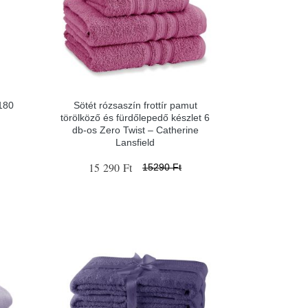
x180
Sötét rózsaszín frottír pamut
törölköző és fürdőlepedő készlet 6
db-os Zero Twist – Catherine
Lansfield
15 290 Ft
15290 Ft