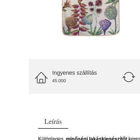
Ingyenes szállítás
45.000
Leírás
Különleges,
minőségi lakáskiegészítőt
keres