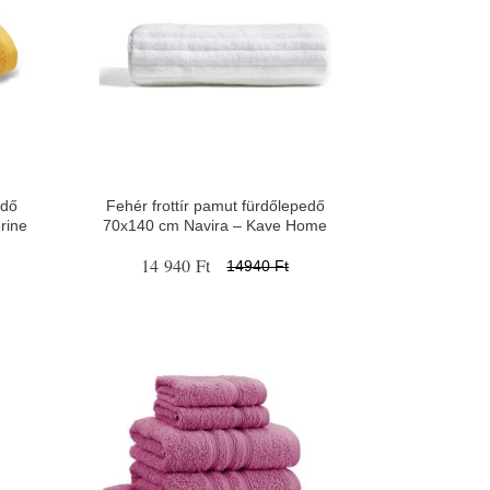
edő
Fehér frottír pamut fürdőlepedő
rine
70x140 cm Navira – Kave Home
14 940 Ft
14940 Ft