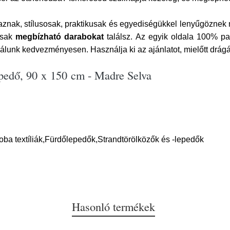
znak, stílusosak, praktikusak és egyediségükkel lenyűgöznek m
csak
megbízható darabokat
találsz. Az egyik oldala 100% pa
nálunk kedvezményesen. Használja ki az ajánlatot, mielőtt drágá
epedő, 90 x 150 cm - Madre Selva
oba textíliák,Fürdőlepedők,Strandtörölközők és -lepedők
Hasonló termékek