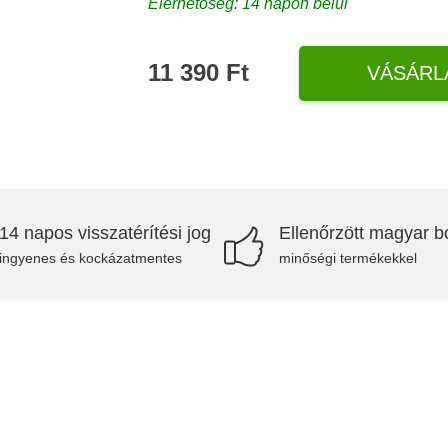
Elérhetőség: 14 napon belül
11 390 Ft
VÁSÁRL
14 napos visszatérítési jog
Ellenőrzött magyar bo
ingyenes és kockázatmentes
minőségi termékekkel