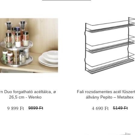
rn Duo forgatható acéltálca, ø
Fali rozsdamentes acél fűszert
26,5 cm - Wenko
állvány Pepito – Metaltex
9 899 Ft
4 690 Ft
9899 Ft
5149 Ft