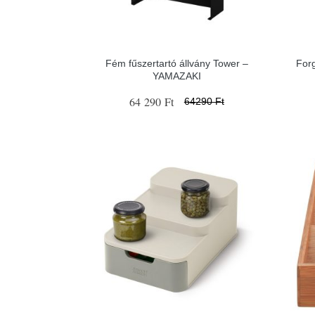
Fém fűszertartó állvány Tower –
For
YAMAZAKI
64 290 Ft
64290 Ft