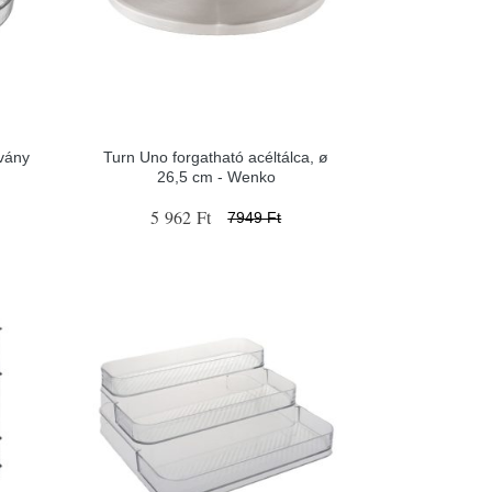
vány
Turn Uno forgatható acéltálca, ø
26,5 cm - Wenko
5 962 Ft
7949 Ft