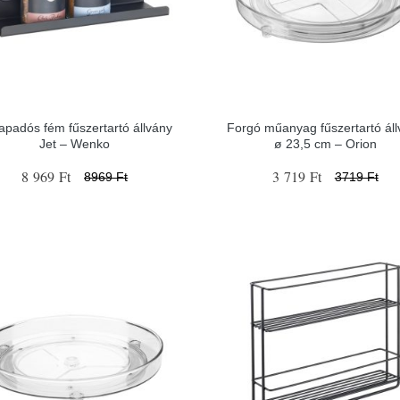
apadós fém fűszertartó állvány
Forgó műanyag fűszertartó áll
Jet – Wenko
ø 23,5 cm – Orion
8 969 Ft
3 719 Ft
8969 Ft
3719 Ft