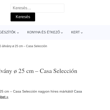
Keresés:
GÉSZÍTŐK
KONYHA ÉS ÉTKEZŐ
KERT
ó állvány ø 25 cm – Casa Selección
lvány ø 25 cm – Casa Selección
 25 cm – Casa Selección nagyon híres márkától
Casa
bbet »