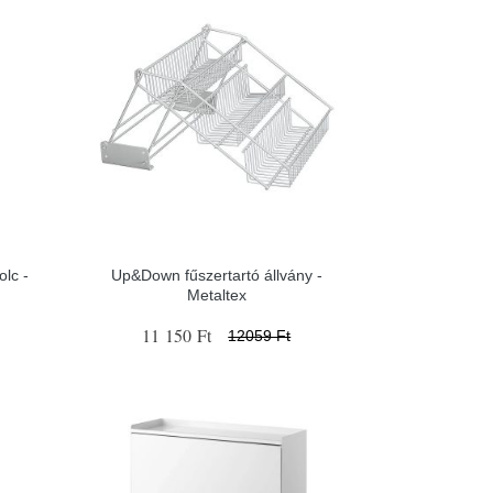
olc -
Up&Down fűszertartó állvány -
Metaltex
11 150 Ft
12059 Ft