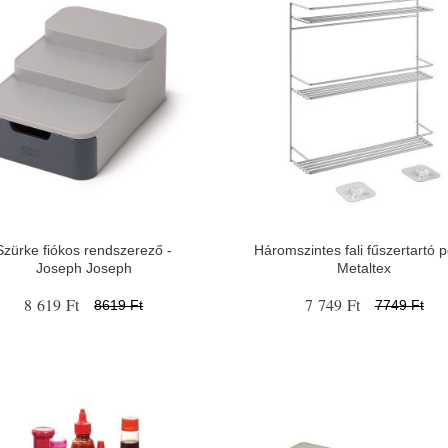
Szürke fiókos rendszerező -
Háromszintes fali fűszertartó p
Joseph Joseph
Metaltex
8 619 Ft
7 749 Ft
8619 Ft
7749 Ft