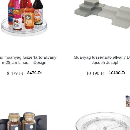
gó műanyag fűszertartó állvány
Műanyag fűszertartó állvány D
ø 29 cm Linus – iDesign
Joseph Joseph
8 479 Ft
10 190 Ft
8479 Ft
10190 Ft