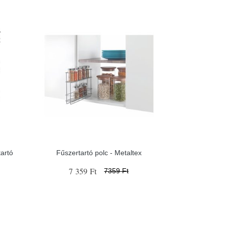
artó
Fűszertartó polc - Metaltex
7 359 Ft
7359 Ft