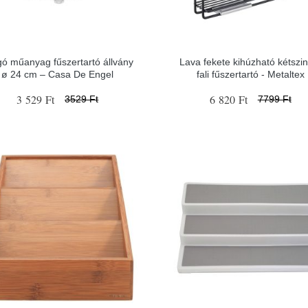
gó műanyag fűszertartó állvány
Lava fekete kihúzható kétszin
ø 24 cm – Casa De Engel
fali fűszertartó - Metaltex
3 529 Ft
6 820 Ft
3529 Ft
7799 Ft