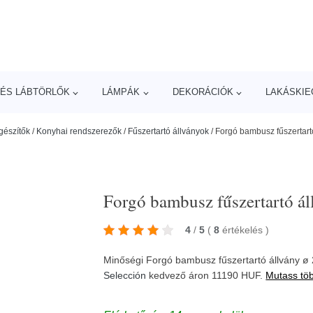
ÉS LÁBTÖRLŐK
LÁMPÁK
DEKORÁCIÓK
LAKÁSKIE
gészítők
/
Konyhai rendszerezők
/
Fűszertartó állványok
/
Forgó bambusz fűszertart
Forgó bambusz fűszertartó ál
4
/
5
(
8
értékelés
)
Minőségi Forgó bambusz fűszertartó állvány ø
Selección
kedvező áron 11190 HUF.
Mutass tö