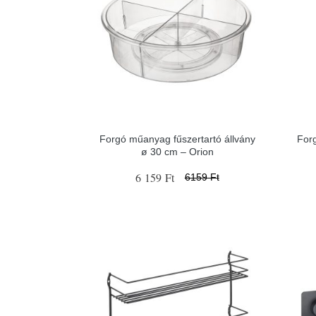
Forgó műanyag fűszertartó állvány
For
ø 30 cm – Orion
6 159 Ft
6159 Ft