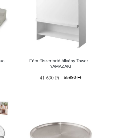
uo –
Fém fűszertartó állvány Tower –
YAMAZAKI
41 630 Ft
55990 Ft