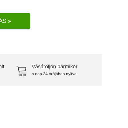
ÁS »
lt
Vásároljon bármikor
a nap 24 órájában nyitva