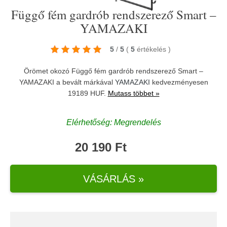
Függő fém gardrób rendszerező Smart –
YAMAZAKI
5
/
5
(
5
értékelés
)
Örömet okozó Függő fém gardrób rendszerező Smart –
YAMAZAKI a bevált márkával
YAMAZAKI
kedvezményesen
19189 HUF.
Mutass többet »
Elérhetőség: Megrendelés
20 190 Ft
VÁSÁRLÁS »