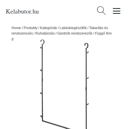
Kelabutor.hu
Keresés:
Home
/
Produkty
/
Kategóriák
/
Lakáskiegészítők
/
Takarítás és
rendszerezés
/
Ruhatárolás
/
Gardrób rendszerezők
/
Függő fém
gardrób rendszerező Smart – YAMAZAKI