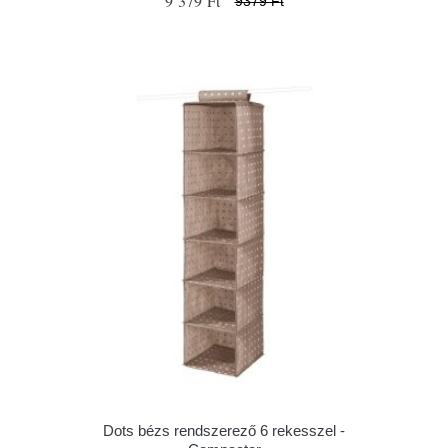
9 379 Ft
9379 Ft
Dots bézs rendszerező 6 rekesszel -