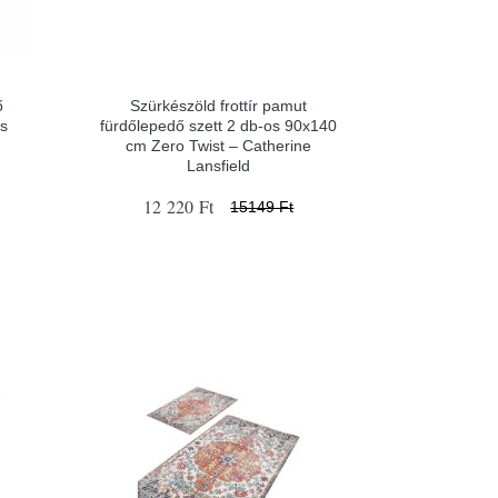
ő
Szürkészöld frottír pamut
s
fürdőlepedő szett 2 db-os 90x140
cm Zero Twist – Catherine
Lansfield
12 220 Ft
15149 Ft