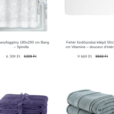
anyfüggöny 180x200 cm Bang
Fehér fürdőszobai kilépő 50
– Spirella
cm Vitamine – douceur d'intér
6 309 Ft
9 669 Ft
6309 Ft
9669 Ft