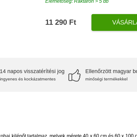
Elérhetőség: Raktáron > 5 db
11 290 Ft
VÁSÁRL
14 napos visszatérítési jog
Ellenőrzött magyar bo
ingyenes és kockázatmentes
minőségi termékekkel
zobai kilépőt tartalmaz, melyek mérete 40 x 60 cm és 60 x 100 