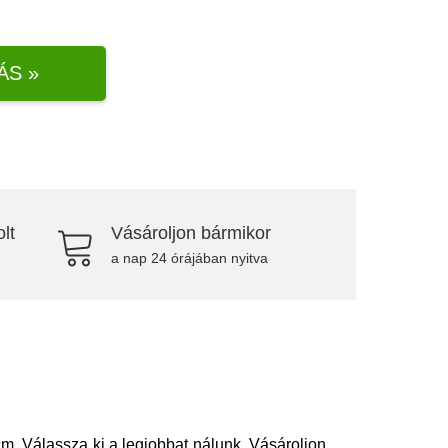
ÁS »
lt
Vásároljon bármikor
a nap 24 órájában nyitva
cm. Válassza ki a legjobbat nálunk. Vásároljon