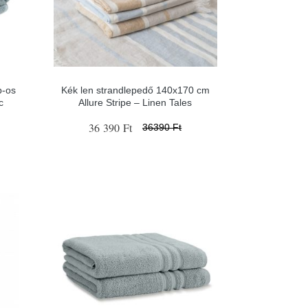
b-os
Kék len strandlepedő 140x170 cm
c
Allure Stripe – Linen Tales
36 390 Ft
36390 Ft