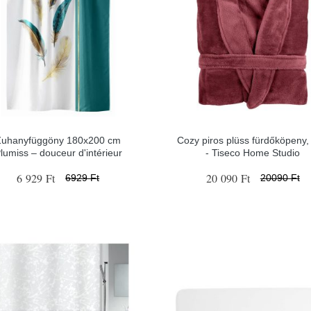
Zuhanyfüggöny 180x200 cm
Cozy piros plüss fürdőköpeny,
lumiss – douceur d'intérieur
- Tiseco Home Studio
6 929 Ft
20 090 Ft
6929 Ft
20090 Ft