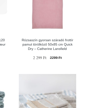
x120
Rózsaszín gyorsan száradó frottír
ieur
pamut törölköző 50x85 cm Quick
Dry – Catherine Lansfield
2 299 Ft
2299 Ft