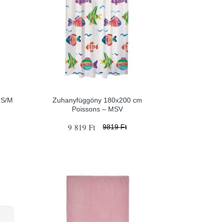
 S/M
Zuhanyfüggöny 180x200 cm
Poissons – MSV
9 819 Ft
9819 Ft