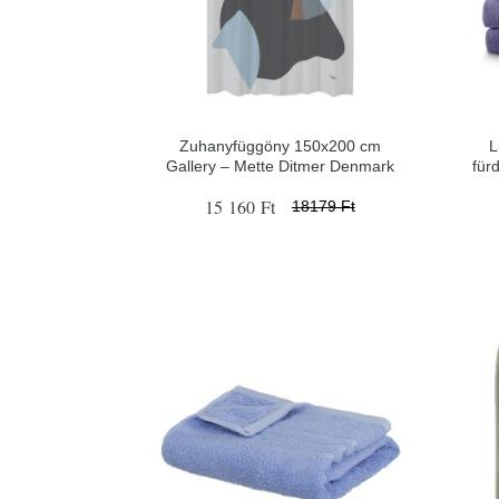
Zuhanyfüggöny 150x200 cm
L
Gallery – Mette Ditmer Denmark
für
15 160 Ft
18179 Ft