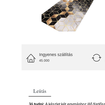
Ingyenes szállítás
45.000
Leírás
Jó tudni:
A készlet két egymáshoz illő fürdős