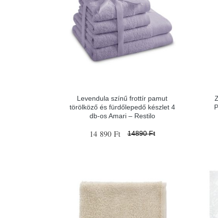
Levendula színű frottír pamut
törölköző és fürdőlepedő készlet 4
P
db-os Amari – Restilo
14 890 Ft
14890 Ft