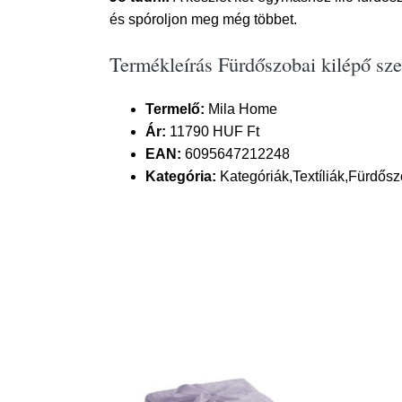
és spóroljon meg még többet.
Termékleírás Fürdőszobai kilépő sz
Termelő:
Mila Home
Ár:
11790 HUF Ft
EAN:
6095647212248
Kategória:
Kategóriák,Textíliák,Fürdősz