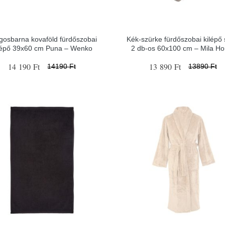
ágosbarna kovaföld fürdőszobai
Kék-szürke fürdőszobai kilépő 
lépő 39x60 cm Puna – Wenko
2 db-os 60x100 cm – Mila H
14 190 Ft
13 890 Ft
14190 Ft
13890 Ft