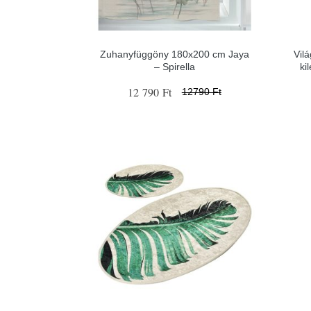
Zuhanyfüggöny 180x200 cm Jaya
Vil
– Spirella
ki
12 790 Ft
12790 Ft