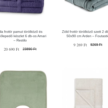
ila frottír pamut törölköző és
Zöld frottír törölköző szett 2 d
dőlepedő készlet 6 db-os Amari
50x90 cm Arden – Foutasti
– Restilo
9 269 Ft
9269 Ft
20 690 Ft
23890 Ft