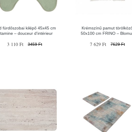
d fürdőszobai kilépő 45x45 cm
Krémszínű pamut törölköz
itamine – douceur d'intérieur
50x100 cm FRINO – Blomu
3 110 Ft
7 629 Ft
3459 Ft
7629 Ft