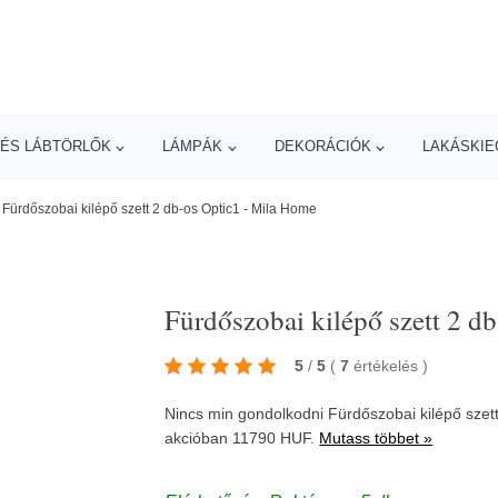
ÉS LÁBTÖRLŐK
LÁMPÁK
DEKORÁCIÓK
LAKÁSKIE
/
Fürdőszobai kilépő szett 2 db-os Optic1 - Mila Home
Fürdőszobai kilépő szett 2 d
5
/
5
(
7
értékelés
)
Nincs min gondolkodni Fürdőszobai kilépő szett
akcióban 11790 HUF.
Mutass többet »