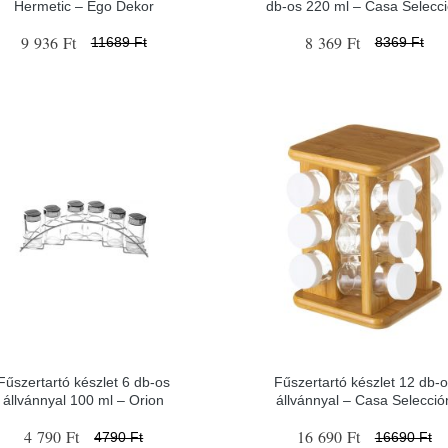
Hermetic – Ego Dekor
db-os 220 ml – Casa Selecc
9 936 Ft
8 369 Ft
11689 Ft
8369 Ft
Fűszertartó készlet 6 db-os
Fűszertartó készlet 12 db-
állvánnyal 100 ml – Orion
állvánnyal – Casa Selecció
4 790 Ft
16 690 Ft
4790 Ft
16690 Ft