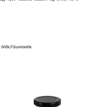
 őrlők,Fűszertartók