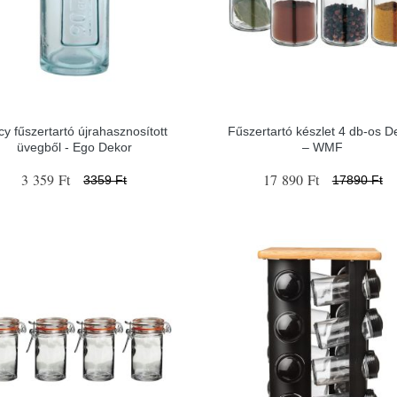
cy fűszertartó újrahasznosított
Fűszertartó készlet 4 db-os D
üvegből - Ego Dekor
– WMF
3 359 Ft
17 890 Ft
3359 Ft
17890 Ft