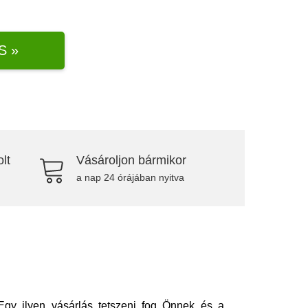
S »
lt
Vásároljon bármikor
a nap 24 órájában nyitva
gy ilyen vásárlás tetszeni fog Önnek és a