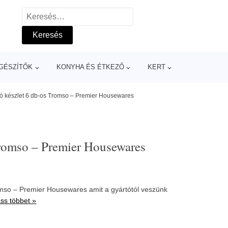
Keresés:
GÉSZÍTŐK
KONYHA ÉS ÉTKEZŐ
KERT
tó készlet 6 db-os Tromso – Premier Housewares
Tromso – Premier Housewares
omso – Premier Housewares amit a gyártótól veszünk
ss többet »