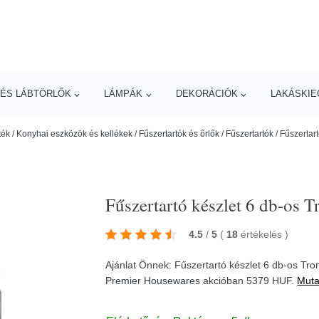
ÉS LÁBTÖRLŐK
LÁMPÁK
DEKORÁCIÓK
LAKÁSKIE
ték
/
Konyhai eszközök és kellékek
/
Fűszertartók és őrlők
/
Fűszertartók
/
Fűszertar
Fűszertartó készlet 6 db-os 
4.5
/
5
(
18
értékelés
)
Ajánlat Önnek: Fűszertartó készlet 6 db-os Tr
Premier Housewares
akcióban 5379 HUF.
Muta