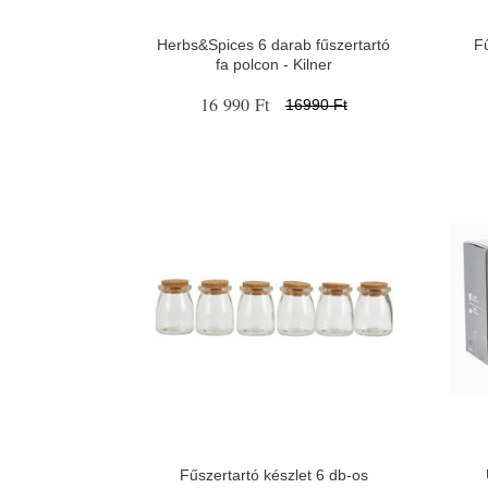
Herbs&Spices 6 darab fűszertartó
F
fa polcon - Kilner
16 990 Ft
16990 Ft
Fűszertartó készlet 6 db-os