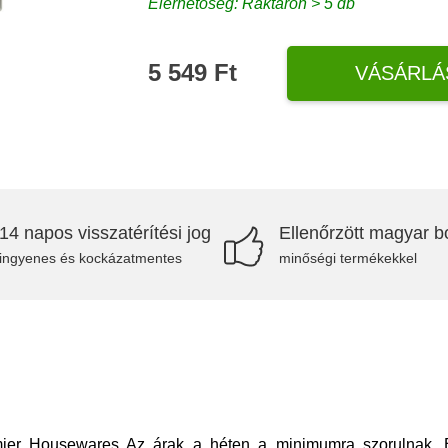
Elérhetőség: Raktáron > 5 db
5 549 Ft
VÁSÁRLÁ
14 napos visszatérítési jog
Ellenőrzött magyar bo
ingyenes és kockázatmentes
minőségi termékekkel
mier Housewares Az árak a héten a minimumra szorulnak. E