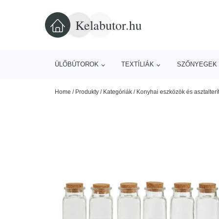
Kelabutor.hu
ÜLŐBÚTOROK
TEXTÍLIÁK
SZŐNYEGEK 
Home
/
Produkty
/
Kategóriák
/
Konyhai eszközök és asztalterí