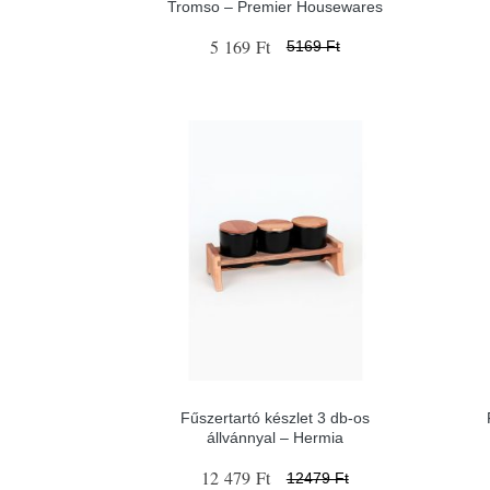
Tromso – Premier Housewares
5 169 Ft
5169 Ft
Fűszertartó készlet 3 db-os
állvánnyal – Hermia
12 479 Ft
12479 Ft