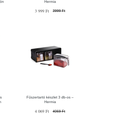
ión
Hermia
3 999 Ft
3999 Ft
os
Fűszertartó készlet 3 db-os –
n
Hermia
4 069 Ft
4069 Ft