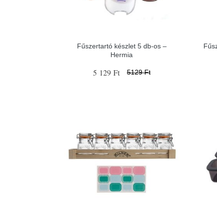
Fűszertartó készlet 5 db-os –
Fűsz
Hermia
5 129 Ft
5129 Ft