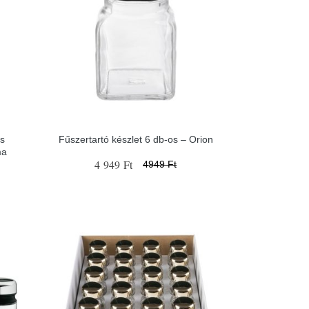
os
Fűszertartó készlet 6 db-os – Orion
ma
4 949 Ft
4949 Ft