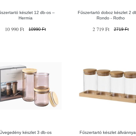
űszertartó készlet 12 db-os –
Fűszertartó doboz készlet 2 d
Hermia
Rondo - Rotho
10 990 Ft
2 719 Ft
10990 Ft
2719 Ft
Üvegedény készlet 3 db-os
Fűszertartó készlet állvánnyal