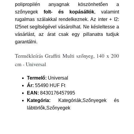
polipropilén anyagnak köszönhetően a
szőnyegek
folt- és kopásállók
, valamint
rugalmas szálakkal rendelkeznek. Az inter + I2:
I25net segítségével vásárolhat. Ne késleltesse a
vásárlást, az árat csak egy pillanatra tudjuk
garantálni.
Termékleírás Graffiti Multi szőnyeg, 140 x 200
cm - Universal
Termelő:
Universal
Ár:
55490 HUF Ft
EAN:
8430176457995
Kategória:
Kategóriák,Szőnyegek és
lábtörlők,Szőnyegek