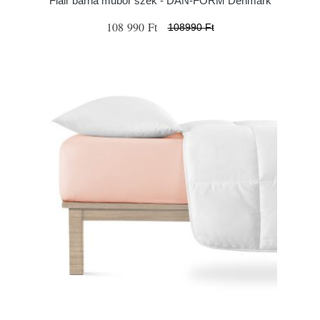
Flair barna műbőr szék - ​​​​​DAN-FORM Denmark
108 990 Ft
108990 Ft