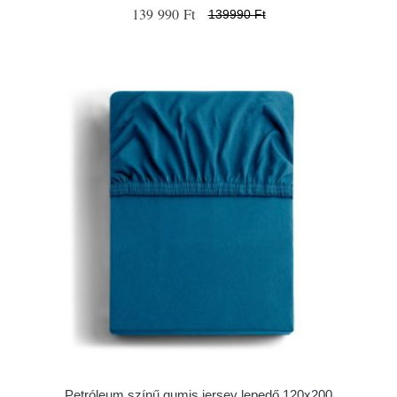
139 990 Ft
139990 Ft
Petróleum színű gumis jersey lepedő 120x200