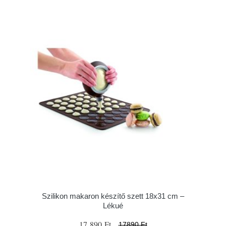
Szilikon makaron készítő szett 18x31 cm –
Lékué
17 890 Ft
17890 Ft