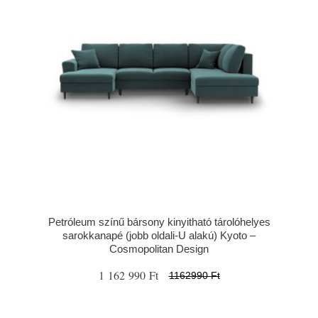
Petróleum színű bársony kinyitható tárolóhelyes
sarokkanapé (jobb oldali-U alakú) Kyoto –
Cosmopolitan Design
1 162 990 Ft
1162990 Ft