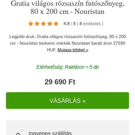
Gratia világos rózsaszín futószőnyeg,
80 x 200 cm - Nouristan
4.9
/
5
(
8
értékelés
)
Legjobb áruk, Gratia világos rózsaszín futószőnyeg, 80 x 200
cm - Nouristan kedvenc márkák
Nouristan
baráti áron 27590
HUF.
Mutass többet »
Elérhetőség: Raktáron > 5 db
29 690 Ft
VÁSÁRLÁS »
Ingyenes szállítás