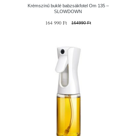
Krémszínű buklé babzsákfotel Om 135 –
SLOWDOWN
164 990 Ft
164990 Ft