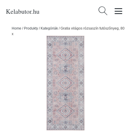
Kelabutor.hu
Keresés:
Home
/
Produkty
/
Kategóriák
/
Gratia világos rózsaszín futószőnyeg, 80
x 200 cm - Nouristan