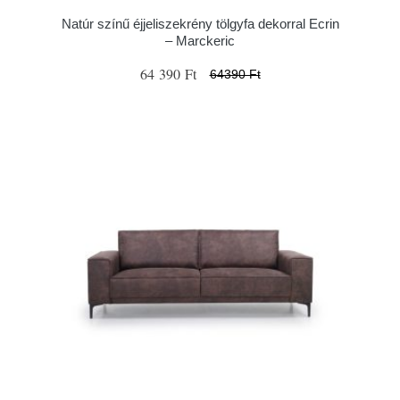
Natúr színű éjjeliszekrény tölgyfa dekorral Ecrin
– Marckeric
64 390 Ft
64390 Ft