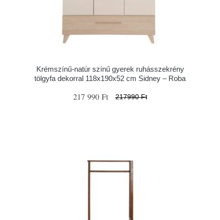
Krémszínű-natúr színű gyerek ruhásszekrény
tölgyfa dekorral 118x190x52 cm Sidney – Roba
217 990 Ft
217990 Ft