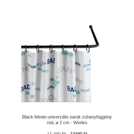
Black fekete univerzális sarok zuhanyfüggöny
rúd, ø 2 cm - Wenko
13 490 Ft
13490 Ft