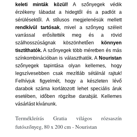
keleti minták közül!
A szőnyegek védik
érzékeny lábadat a hidegtől és a padlót a
sérülésektől. A stílusos megjelenésük mellett
rendkívül tartósak
, mivel a szőnyeg széleit
varrással erősítették meg és a rövid
szálhosszúságnak köszönhetően
könnyen
tisztíthatók.
A szőnyegek több méretben és más
színkombinációban is választhatók. A
Nouristan
szőnyegek tapintása olyan kellemes, hogy
legszívesebben csak mezítláb sétálnál rajtuk!
Felhívjuk figyelmét, hogy a készleten lévő
darabok száma korlátozott lehet speciális áruk
esetében, időben rögzítse darabját. Kellemes
vásárlást kívánunk.
Termékleírás Gratia világos rózsaszín
futószőnyeg, 80 x 200 cm - Nouristan