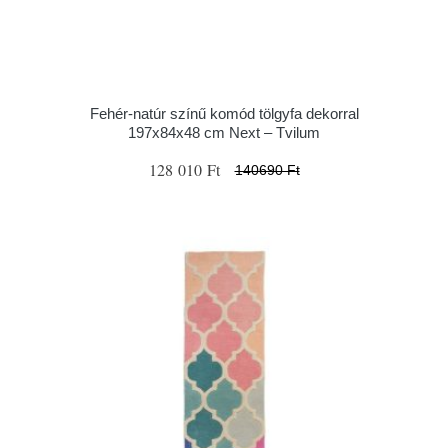
Fehér-natúr színű komód tölgyfa dekorral
197x84x48 cm Next – Tvilum
128 010 Ft
140690 Ft