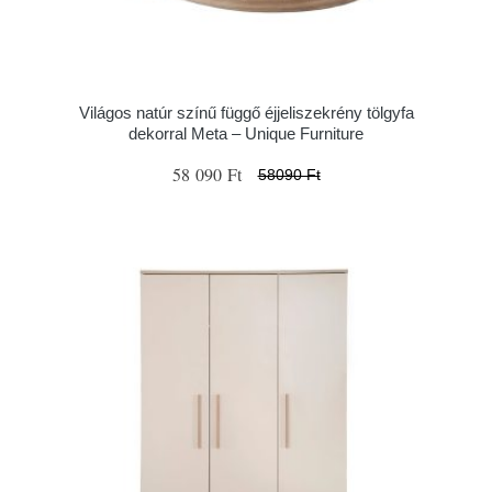
Világos natúr színű függő éjjeliszekrény tölgyfa
dekorral Meta – Unique Furniture
58 090 Ft
58090 Ft