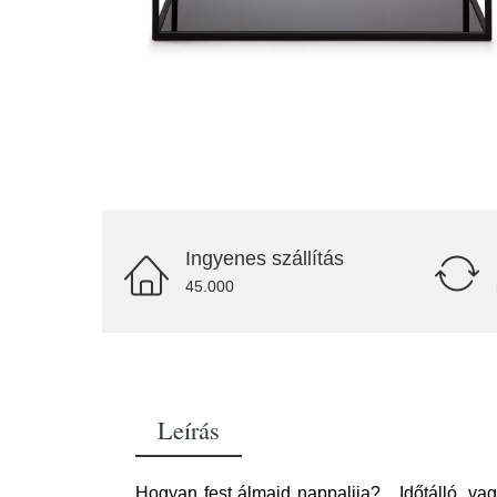
Ingyenes szállítás
45.000
Leírás
Hogyan fest álmaid nappalija? Időtálló, va