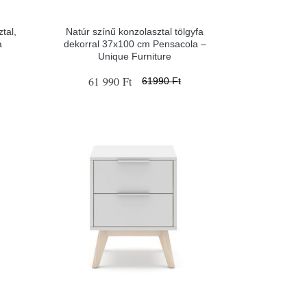
tal,
Natúr színű konzolasztal tölgyfa
a
dekorral 37x100 cm Pensacola –
Unique Furniture
61 990 Ft
61990 Ft