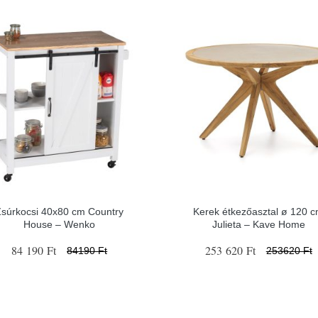
Zsúrkocsi 40x80 cm Country
Kerek étkezőasztal ø 120 
House – Wenko
Julieta – Kave Home
84 190 Ft
253 620 Ft
84190 Ft
253620 Ft