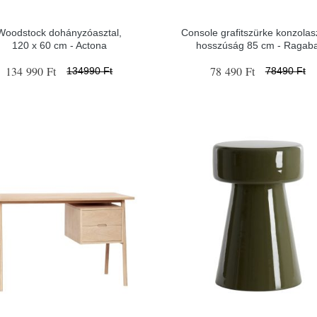
Woodstock dohányzóasztal,
Console grafitszürke konzolasz
120 x 60 cm - Actona
hosszúság 85 cm - Ragab
134 990 Ft
78 490 Ft
134990 Ft
78490 Ft