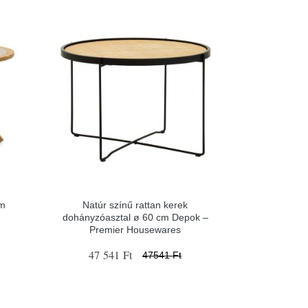
cm
Natúr színű rattan kerek
dohányzóasztal ø 60 cm Depok –
Premier Housewares
47 541 Ft
47541 Ft