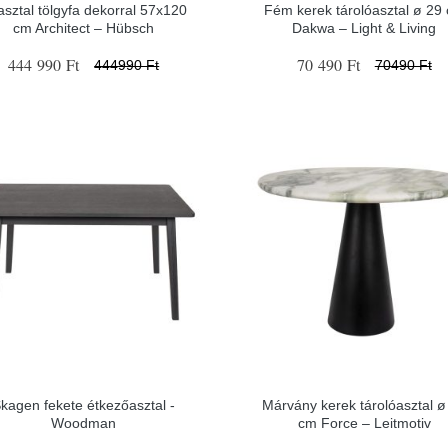
asztal tölgyfa dekorral 57x120
Fém kerek tárolóasztal ø 29
cm Architect – Hübsch
Dakwa – Light & Living
444 990 Ft
70 490 Ft
444990 Ft
70490 Ft
kagen fekete étkezőasztal -
Márvány kerek tárolóasztal ø
Woodman
cm Force – Leitmotiv