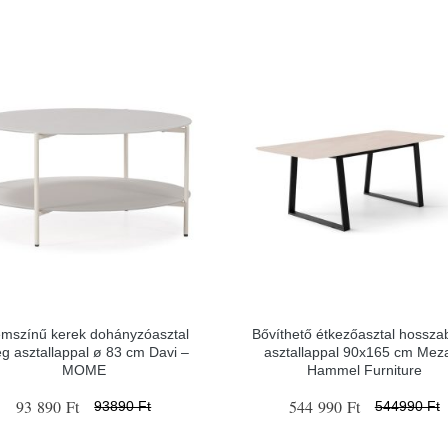
mszínű kerek dohányzóasztal
Bővíthető étkezőasztal hossza
g asztallappal ø 83 cm Davi –
asztallappal 90x165 cm Mez
MOME
Hammel Furniture
93 890 Ft
544 990 Ft
93890 Ft
544990 Ft