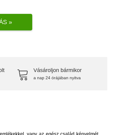
ÁS »
lt
Vásároljon bármikor
a nap 24 órájában nyitva
 emlékekkel, vagy az egész család kényelmét