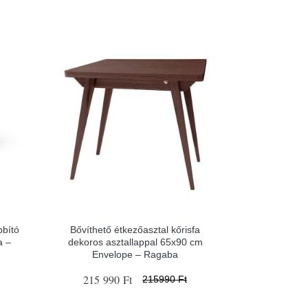
bbító
Bővíthető étkezőasztal kőrisfa
a –
dekoros asztallappal 65x90 cm
Envelope – Ragaba
215 990 Ft
215990 Ft