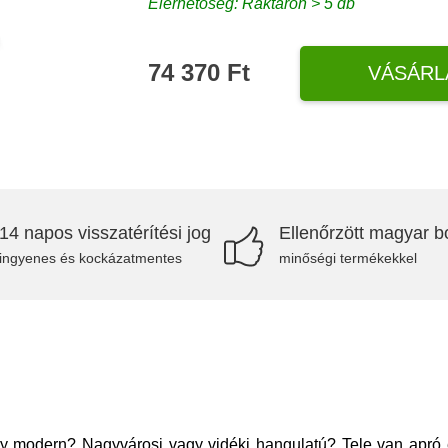
Elérhetőség: Raktáron > 5 db
74 370 Ft
VÁSÁRL
14 napos visszatérítési jog
Ellenőrzött magyar bo
ingyenes és kockázatmentes
minőségi termékekkel
gy modern? Nagyvárosi vagy vidéki hangulatú? Tele van apró