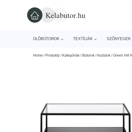
Kelabutor.hu
ÜLŐBÚTOROK
TEXTÍLIÁK
SZŐNYEGEK 
Home
/
Produkty
/
Kategóriák
/
Bútorok
/
Asztalok
/
Green Hill 