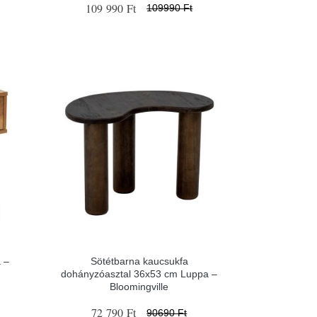
109 990 Ft
109990 Ft
 –
Sötétbarna kaucsukfa
dohányzóasztal 36x53 cm Luppa –
Bloomingville
72 790 Ft
90690 Ft