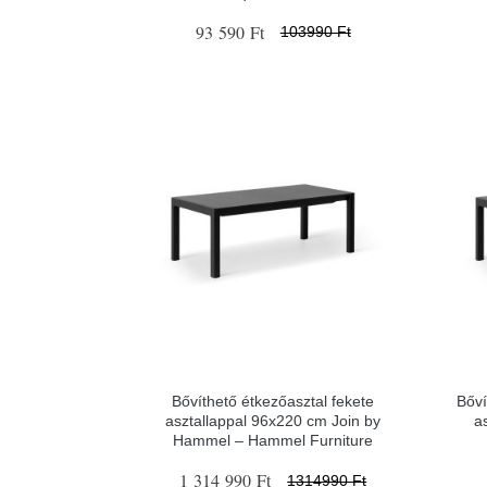
93 590 Ft
103990 Ft
Bővíthető étkezőasztal fekete
Bőví
asztallappal 96x220 cm Join by
a
Hammel – Hammel Furniture
1 314 990 Ft
1314990 Ft