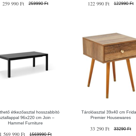
259 990 Ft
122 990 Ft
259990 Ft
122990 Ft
thető étkezőasztal hosszabbító
Tárolóasztal 39x40 cm Frida
sztallappal 96x220 cm Join –
Premier Housewares
Hammel Furniture
33 290 Ft
33290 Ft
1 569 990 Ft
1569990 Ft