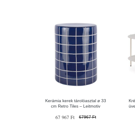
Kerámia kerek tárolóasztal ø 33
Kré
cm Retro Tiles – Leitmotiv
üve
67 967 Ft
67967 Ft