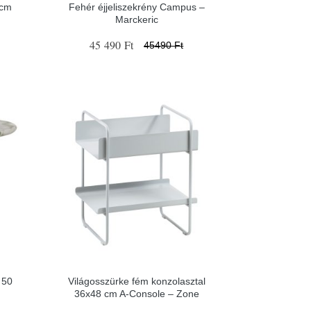
 cm
Fehér éjjeliszekrény Campus –
Marckeric
45 490 Ft
45490 Ft
 50
Világosszürke fém konzolasztal
36x48 cm A-Console – Zone