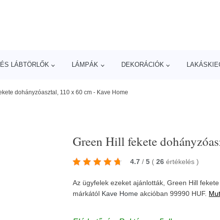
ÉS LÁBTÖRLŐK
LÁMPÁK
DEKORÁCIÓK
LAKÁSKIE
fekete dohányzóasztal, 110 x 60 cm - Kave Home
Green Hill fekete dohányzóa
4.7
/
5
(
26
értékelés
)
Az ügyfelek ezeket ajánlották, Green Hill feke
márkától
Kave Home
akcióban 99990 HUF.
Mut