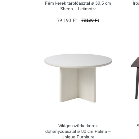
Fém kerek tárolóasztal ø 39,5 cm
Író
Sheen – Leitmotiv
79 190 Ft
79190 Ft
Világosszürke kerek
S
dohányzóasztal ø 80 cm Palma –
Unique Furniture