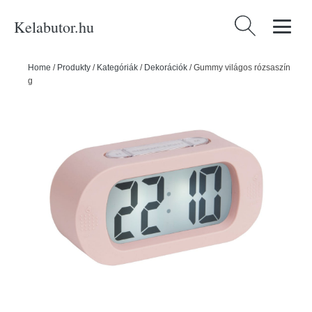
Kelabutor.hu
Keresés:
Home
/
Produkty
/
Kategóriák
/
Dekorációk
/
Gummy világos rózsaszín
gumírozott ébresztőóra - Karlsson