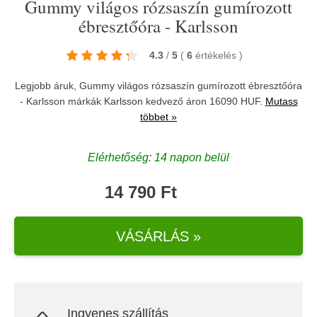
Gummy világos rózsaszín gumírozott
ébresztőóra - Karlsson
4.3
/
5
(
6
értékelés
)
Legjobb áruk, Gummy világos rózsaszín gumírozott ébresztőóra
- Karlsson márkák
Karlsson
kedvező áron 16090 HUF.
Mutass
többet »
Elérhetőség: 14 napon belül
14 790 Ft
VÁSÁRLÁS »
Ingyenes szállítás