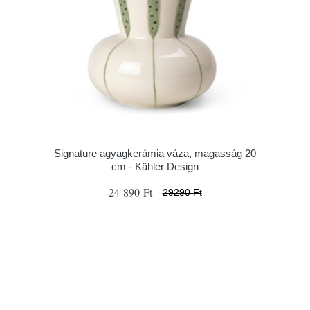
Signature agyagkerámia váza, magasság 20
cm - Kähler Design
24 890 Ft
29290 Ft