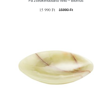
Fa zsebkendőtartó Wilo – Blomus
15 990 Ft
15990 Ft