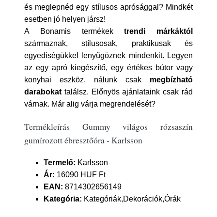
és meglepnéd egy stílusos aprósággal? Mindkét
esetben jó helyen jársz!
A Bonamis termékek
trendi márkáktól
származnak, stílusosak, praktikusak és
egyediségükkel lenyűgöznek mindenkit. Legyen
az egy apró kiegészítő, egy értékes bútor vagy
konyhai eszköz, nálunk csak
megbízható
darabokat
találsz. Előnyös ajánlataink csak rád
várnak. Már alig várja megrendelését?
Termékleírás Gummy világos rózsaszín
gumírozott ébresztőóra - Karlsson
Termelő:
Karlsson
Ár:
16090 HUF Ft
EAN:
8714302656149
Kategória:
Kategóriák,Dekorációk,Órák