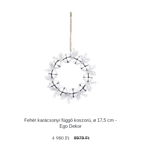
Fehér karácsonyi függő koszorú, ø 17,5 cm -
Ego Dekor
4 980 Ft
8979 Ft