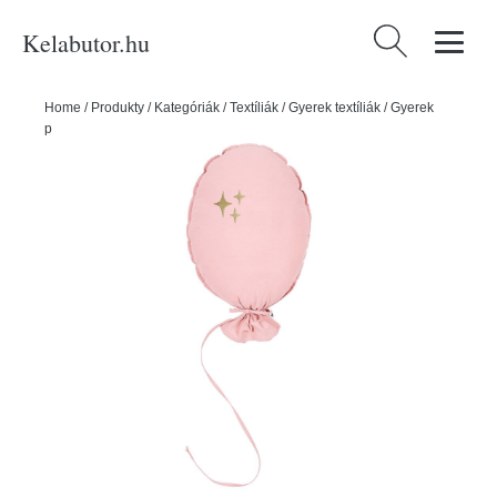
Kelabutor.hu
Keresés:
Home
/
Produkty
/
Kategóriák
/
Textíliák
/
Gyerek textíliák
/
Gyerek
párnák
/
Gyerek párna Stars – Malomi Kids