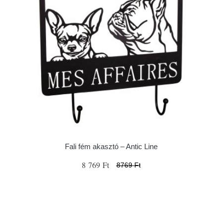
Fali fém akasztó – Antic Line
8 769 Ft
8769 Ft