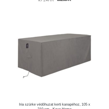
Iria szürke védőhuzat kerti kanapéhoz, 105 x
210 cm - Kave Home