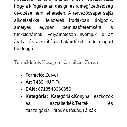
hogy a kifogástalan design és a megfizethetőség
ötvözése nem lehetetlen. A tervezőcsapat saját
alkotásaikkal felszerelt irodákban dolgozik,
amelyek egyben bemutatóteremként is
funkcionálnak. Folyamatosan nyomjuk le az
árakat és a szállítási határidőket. Tedd magad
boldoggá.
Termékleírás Hexagon bézs tálca - Zuiver
Termelő:
Zuiver
Ár:
7439 HUF Ft
EAN:
8718548030350
Kategória:
Kategóriák,Konyhai eszközök
és asztalteríték,Teríték és
felszolgálás,Tálak és tálkák,Tálkák