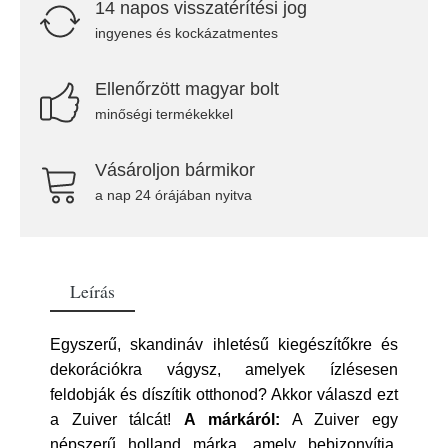
14 napos visszatérítési jog
ingyenes és kockázatmentes
Ellenőrzött magyar bolt
minőségi termékekkel
Vásároljon bármikor
a nap 24 órájában nyitva
Leírás
Egyszerű, skandináv ihletésű kiegészítőkre és
dekorációkra vágysz, amelyek ízlésesen
feldobják és díszítik otthonod? Akkor válaszd ezt
a Zuiver tálcát!
A márkáról:
A Zuiver egy
népszerű holland márka, amely bebizonyítja,