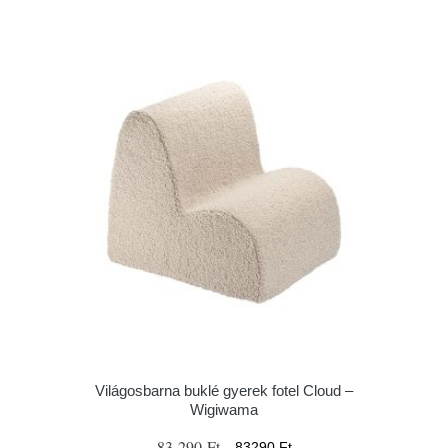
Világosbarna buklé gyerek fotel Cloud –
Wigiwama
83 290 Ft
83290 Ft