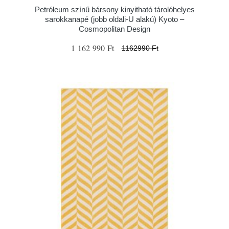
Petróleum színű bársony kinyitható tárolóhelyes
sarokkanapé (jobb oldali-U alakú) Kyoto –
Cosmopolitan Design
1 162 990 Ft
1162990 Ft