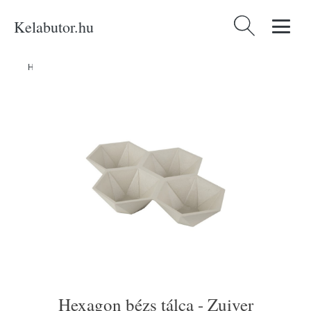
Kelabutor.hu
Keresés:
Home
/
Produkty
/
Kategóriák
/
Hexagon bézs tálca - Zuiver
Hexagon bézs tálca - Zuiver