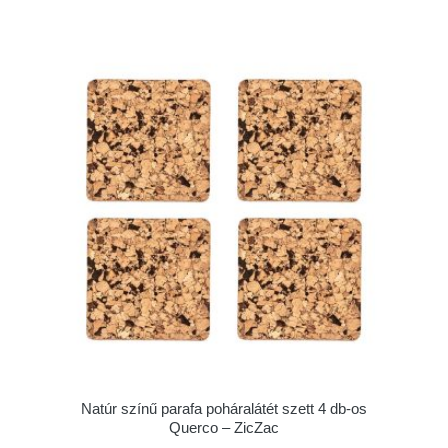
Natúr színű parafa poháralátét szett 4 db-os
Querco – ZicZac