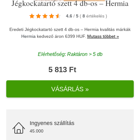
Jégkockatartó szett 4 db-os – Hermia
4.6
/
5
(
8
értékelés
)
Eredeti Jégkockatartó szett 4 db-os – Hermia kvalitás márkák
Hermia
kedvező áron 6399 HUF.
Mutass többet »
Elérhetőség: Raktáron > 5 db
5 813 Ft
VÁSÁRLÁS »
Ingyenes szállítás
45.000