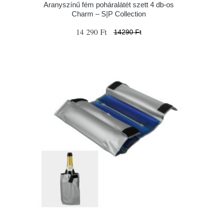
Aranyszínű fém poháralátét szett 4 db-os
Charm – S|P Collection
14 290 Ft
14290 Ft