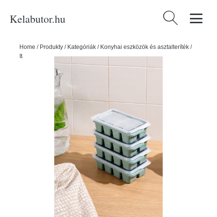
Kelabutor.hu
Keresés:
Home
/
Produkty
/
Kategóriák
/
Konyhai eszközök és asztalteríték
/
Italtartók
/
Ital kiegészítők
/
Jégkockatartó szett 4 db-os – Hermia