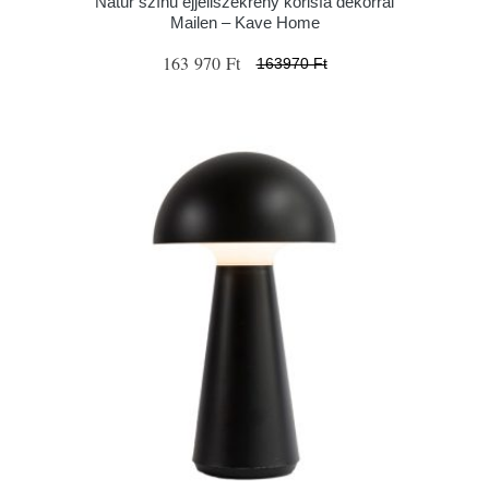
Natúr színű éjjeliszekrény kőrisfa dekorral
Mailen – Kave Home
163 970 Ft
163970 Ft