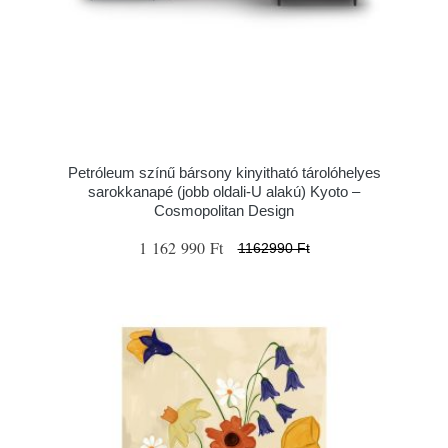
Petróleum színű bársony kinyitható tárolóhelyes
sarokkanapé (jobb oldali-U alakú) Kyoto –
Cosmopolitan Design
1 162 990 Ft
1162990 Ft