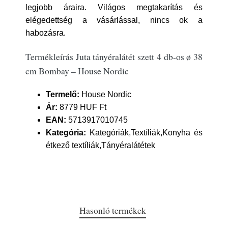
legjobb áraira. Világos megtakarítás és
elégedettség a vásárlással, nincs ok a
habozásra.
Termékleírás Juta tányéralátét szett 4 db-os ø 38
cm Bombay – House Nordic
Termelő:
House Nordic
Ár:
8779 HUF Ft
EAN:
5713917010745
Kategória:
Kategóriák,Textíliák,Konyha és
étkező textíliák,Tányéralátétek
Hasonló termékek