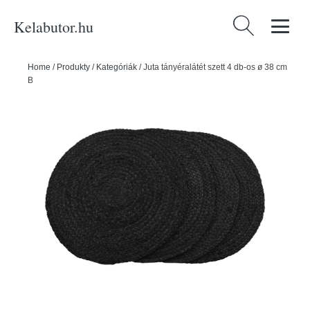
Kelabutor.hu
Keresés:
Home
/
Produkty
/
Kategóriák
/
Juta tányéralátét szett 4 db-os ø 38 cm
Bombay – House Nordic