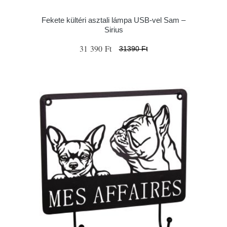
Fekete kültéri asztali lámpa USB-vel Sam –
Sirius
31 390 Ft
31390 Ft