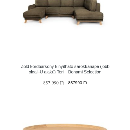
Zöld kordbársony kinyitható sarokkanapé (jobb
oldali-U alakú) Tori – Bonami Selection
857 990 Ft
857990 Ft