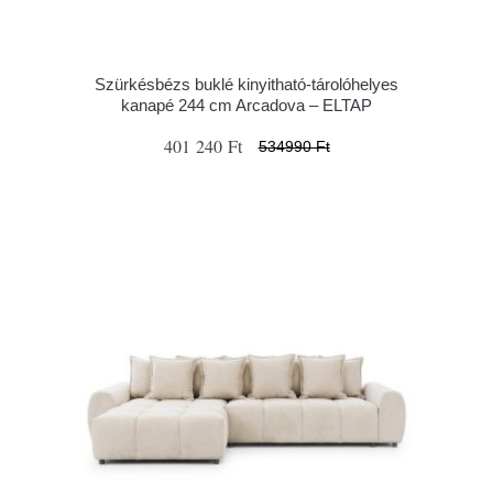
Szürkésbézs buklé kinyitható-tárolóhelyes
kanapé 244 cm Arcadova – ELTAP
401 240 Ft
534990 Ft