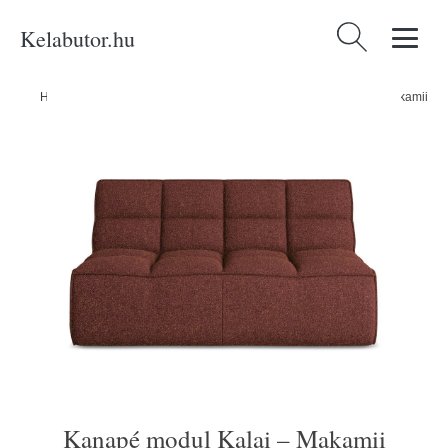
Kelabutor.hu
Keresés:
Home
/
Produkty
/
Kategóriák
/
Bútorok
/
Kanapé modul Kalai – Makamii
Kanapé modul Kalai – Makamii