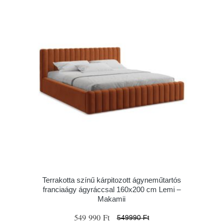
Terrakotta színű kárpitozott ágyneműtartós
franciaágy ágyráccsal 160x200 cm Lemi –
Makamii
549 990 Ft
549990 Ft