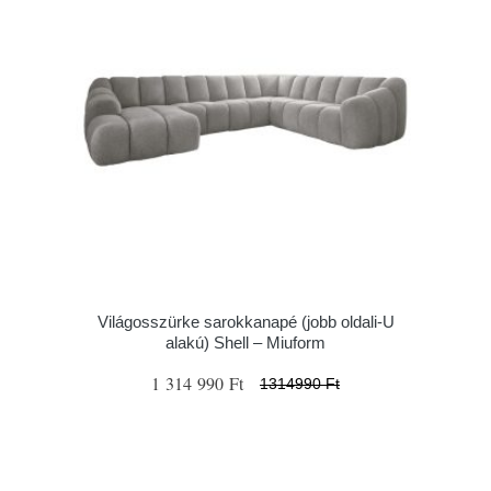
Világosszürke sarokkanapé (jobb oldali-U
alakú) Shell – Miuform
1 314 990 Ft
1314990 Ft