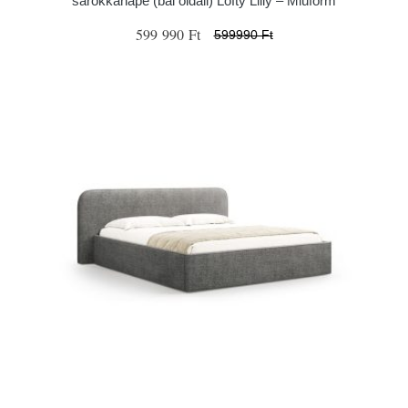
sarokkanapé (bal oldali) Lofty Lilly – Miuform
599 990 Ft
599990 Ft