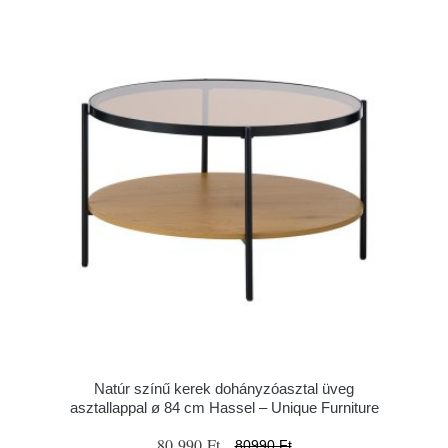
Natúr színű kerek dohányzóasztal üveg
asztallappal ø 84 cm Hassel – Unique Furniture
80 990 Ft
80990 Ft