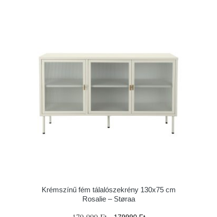
Krémszínű fém tálalószekrény 130x75 cm
Rosalie – Støraa
179 990 Ft
179990 Ft