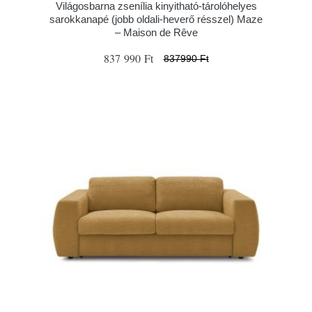
Világosbarna zsenília kinyitható-tárolóhelyes
sarokkanapé (jobb oldali-heverő résszel) Maze
– Maison de Rêve
837 990 Ft
837990 Ft