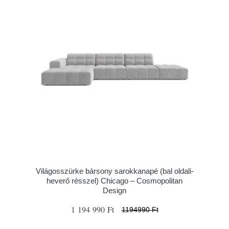
Világosszürke bársony sarokkanapé (bal oldali-
heverő résszel) Chicago – Cosmopolitan
Design
1 194 990 Ft
1194990 Ft