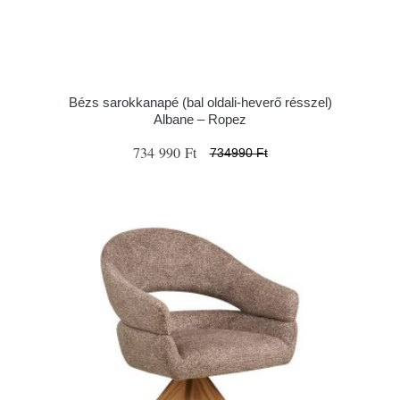
Bézs sarokkanapé (bal oldali-heverő résszel)
Albane – Ropez
734 990 Ft
734990 Ft