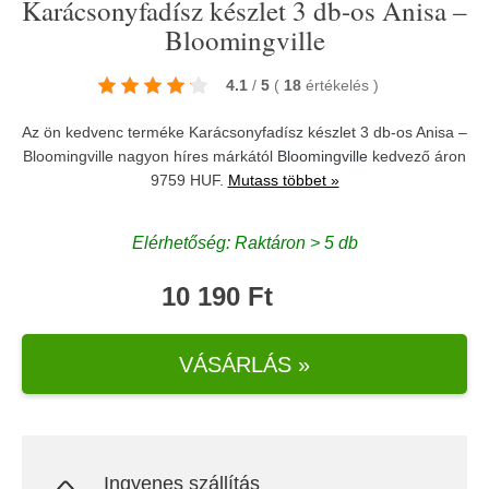
Karácsonyfadísz készlet 3 db-os Anisa –
Bloomingville
4.1
/
5
(
18
értékelés
)
Az ön kedvenc terméke Karácsonyfadísz készlet 3 db-os Anisa –
Bloomingville nagyon híres márkától
Bloomingville
kedvező áron
9759 HUF.
Mutass többet »
Elérhetőség: Raktáron > 5 db
10 190 Ft
VÁSÁRLÁS »
Ingyenes szállítás