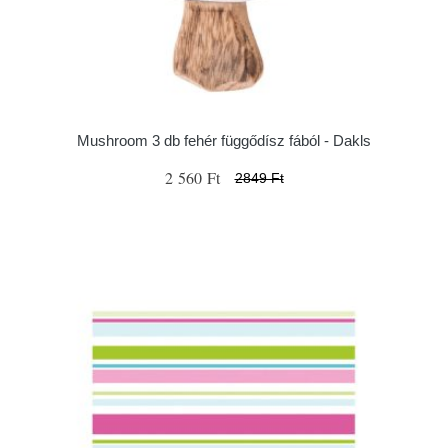
Mushroom 3 db fehér függődísz fából - Dakls
2 560 Ft
2849 Ft