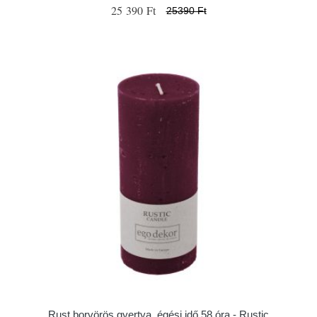
25 390 Ft
25390 Ft
Rust borvörös gyertya, égési idő 58 óra - Rustic