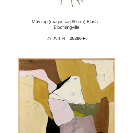
Művirág (magasság 80 cm) Blush –
Bloomingville
25 290 Ft
25290 Ft