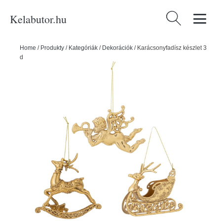
Kelabutor.hu
Keresés:
Home
/
Produkty
/
Kategóriák
/
Dekorációk
/
Karácsonyfadísz készlet 3
db-os Anisa – Bloomingville