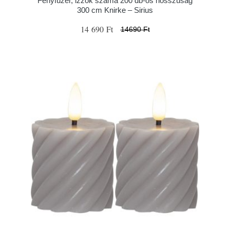
Fényfüzér, izzók száma 200 db-os hosszúság
300 cm Knirke – Sirius
14 690 Ft
14690 Ft