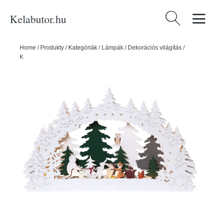
Kelabutor.hu
Keresés:
Home
/
Produkty
/
Kategóriák
/
Lámpák
/
Dekorációs világítás
/
Karácsonyi fénydekoráció Forest Friends – Star Trading