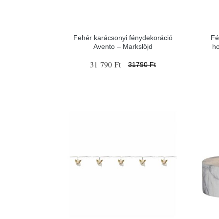
Fehér karácsonyi fénydekoráció
Fé
Avento – Markslöjd
ho
31 790 Ft
31790 Ft