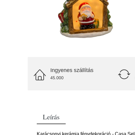
Ingyenes szállítás
45.000
Leírás
Karácsonyi kerámia fénydekoráció - Casa Selec