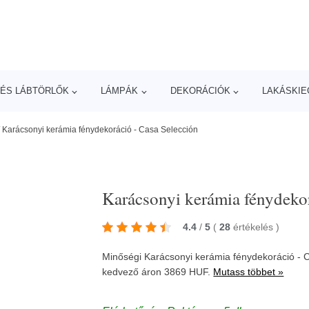
ÉS LÁBTÖRLŐK
LÁMPÁK
DEKORÁCIÓK
LAKÁSKIE
/
Karácsonyi kerámia fénydekoráció - Casa Selección
Karácsonyi kerámia fénydekor
4.4
/
5
(
28
értékelés
)
Minőségi Karácsonyi kerámia fénydekoráció - 
kedvező áron 3869 HUF.
Mutass többet »