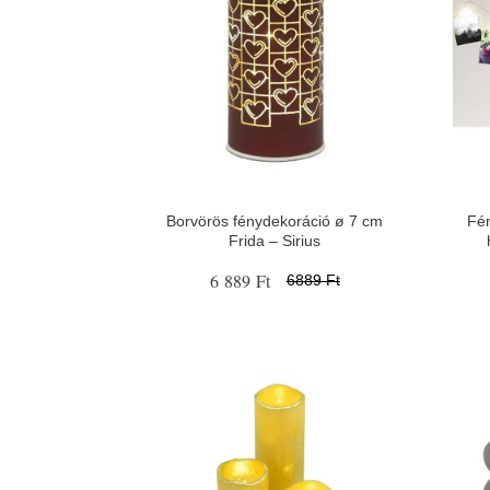
Borvörös fénydekoráció ø 7 cm
Fén
Frida – Sirius
6 889 Ft
6889 Ft