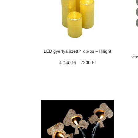
LED gyertya szett 4 db-os – Hilight
via
4 240 Ft
7200 Ft