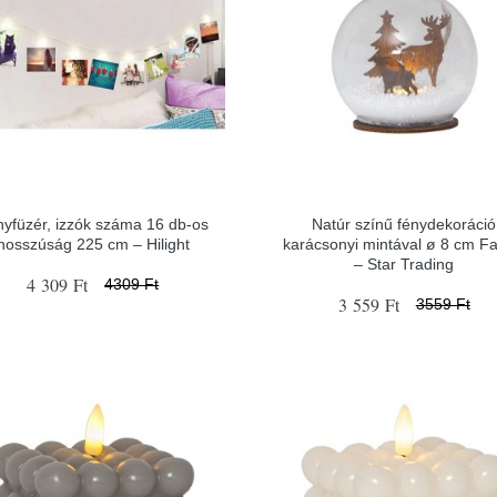
yfüzér, izzók száma 16 db-os
Natúr színű fénydekoráció
hosszúság 225 cm – Hilight
karácsonyi mintával ø 8 cm F
– Star Trading
4 309 Ft
4309 Ft
3 559 Ft
3559 Ft