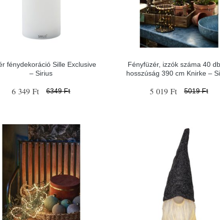
r fénydekoráció Sille Exclusive
Fényfüzér, izzók száma 40 d
– Sirius
hosszúság 390 cm Knirke – Si
6 349 Ft
5 019 Ft
6349 Ft
5019 Ft