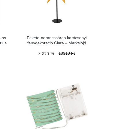
b-os
Fekete-narancssárga karácsonyi
rius
fénydekoráció Clara – Markslöjd
8 870 Ft
10310 Ft