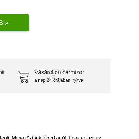
S »
lt
Vásároljon bármikor
a nap 24 órájában nyitva
elenti. Meggyőztünk téged arról, hogy neked ez