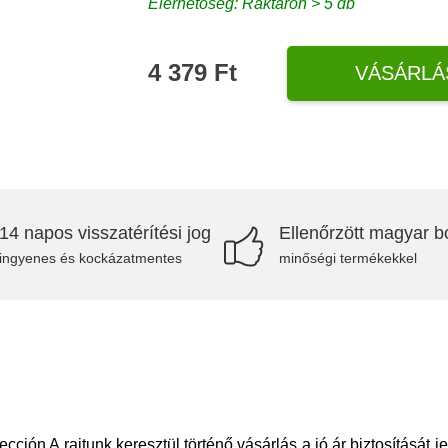
Elérhetőség: Raktáron > 5 db
4 379 Ft
VÁSÁRLÁ
14 napos visszatérítési jog
Ellenőrzött magyar bo
ingyenes és kockázatmentes
minőségi termékekkel
ción A rajtunk keresztül történő vásárlás a jó ár biztosítását j