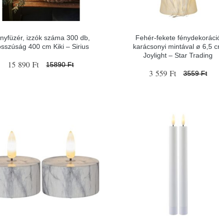
nyfüzér, izzók száma 300 db,
Fehér-fekete fénydekoráci
sszúság 400 cm Kiki – Sirius
karácsonyi mintával ø 6,5 
Joylight – Star Trading
15 890 Ft
15890 Ft
3 559 Ft
3559 Ft