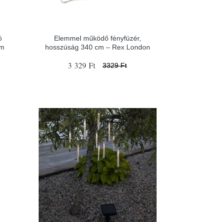
ó
Elemmel működő fényfüzér,
cm
hosszúság 340 cm – Rex London
3 329 Ft
3329 Ft