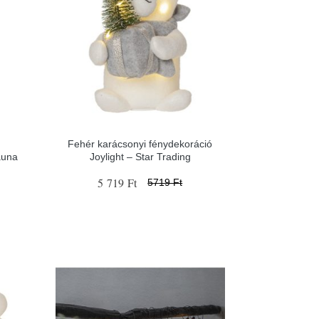
Fehér karácsonyi fénydekoráció
auna
Joylight – Star Trading
5 719 Ft
5719 Ft