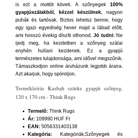
is ezt a mottót követi. A szőnyegek
100%
gyapjúszálakból, kézzel készülnek
, nagyon
puhák és tartósak. Biztos lehetsz benne, hogy
egy igazi egyediség hever majd a lábad előtt,
ami hosszú évekig díszíti othonod.
Jó tudni:
Ne
ijedj meg, ha kezdetben a szőnyeg szálai
enyhén hullani kezdenek. Ez a gyapjú
természetes tulajdonsága, ami idővel megszűnik.
Támaszkodjon online áruházunk legjobb áraira.
Azt akarjuk, hogy spóroljon.
Termékleírás Kasbah szürke gyapjú szőnyeg,
120 x 170 cm - Think Rugs
Termelő:
Think Rugs
Ár:
109990 HUF Ft
EAN:
5056331403138
Kategória:
Kategóriák,Szőnyegek és