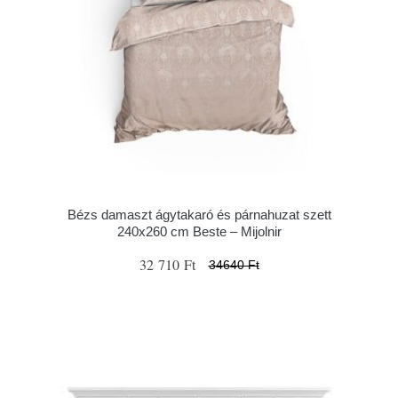
Bézs damaszt ágytakaró és párnahuzat szett
240x260 cm Beste – Mijolnir
32 710 Ft
34640 Ft