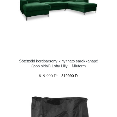
Sötétzöld kordbársony kinyitható sarokkanapé
(jobb oldali) Lofty Lilly – Miuform
819 990 Ft
819990 Ft