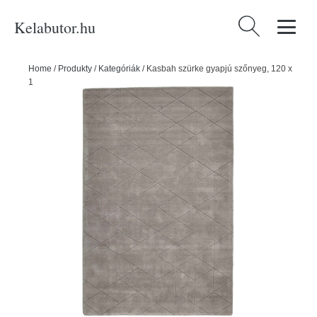
Kelabutor.hu
Keresés:
Home
/
Produkty
/
Kategóriák
/
Kasbah szürke gyapjú szőnyeg, 120 x
170 cm - Think Rugs