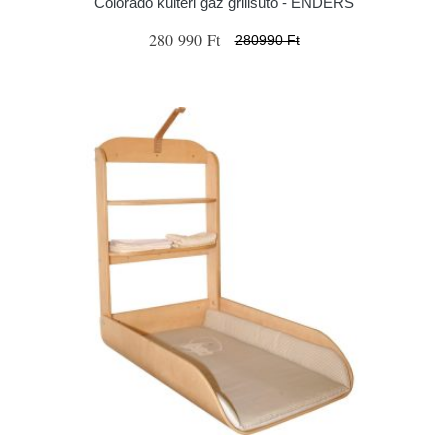
Colorado kültéri gáz grillsütő - ENDERS
280 990 Ft
280990 Ft