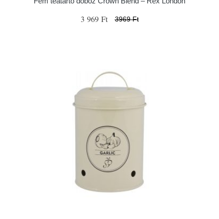
Fém teatartó doboz Crown Blend – Rex London
3 969 Ft
3969 Ft