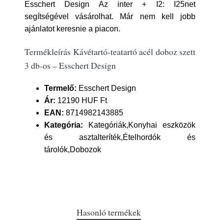
Esschert Design Az inter + I2: I25net
segítségével vásárolhat. Már nem kell jobb
ajánlatot keresnie a piacon.
Termékleírás Kávétartó-teatartó acél doboz szett
3 db-os – Esschert Design
Termelő:
Esschert Design
Ár:
12190 HUF Ft
EAN:
8714982143885
Kategória:
Kategóriák,Konyhai eszközök
és asztalteríték,Ételhordók és
tárolók,Dobozok
Hasonló termékek