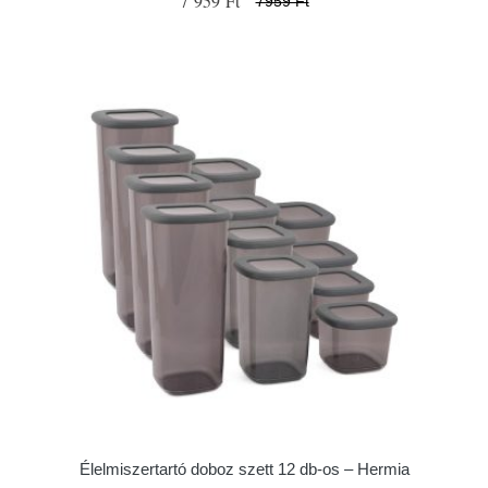
7 959 Ft
7959 Ft
Élelmiszertartó doboz szett 12 db-os – Hermia