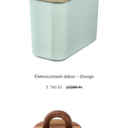
Élelmiszertartó doboz – iDesign
5 790 Ft
10399 Ft