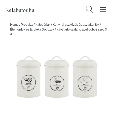
Kelabutor.hu
Keresés:
Home
/
Produkty
/
Kategóriák
/
Konyhai eszközök és asztalteríték
/
Ételhordók és tárolók
/
Dobozok
/
Kávétartó-teatartó acél doboz szett 3
db-os – Esschert Design