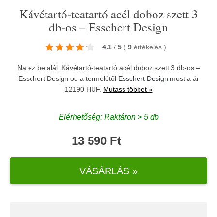
Kávétartó-teatartó acél doboz szett 3
db-os – Esschert Design
4.1
/
5
(
9
értékelés
)
Na ez betalál: Kávétartó-teatartó acél doboz szett 3 db-os –
Esschert Design od a termelőtől
Esschert Design
most a ár
12190 HUF.
Mutass többet »
Elérhetőség: Raktáron > 5 db
13 590 Ft
VÁSÁRLÁS »