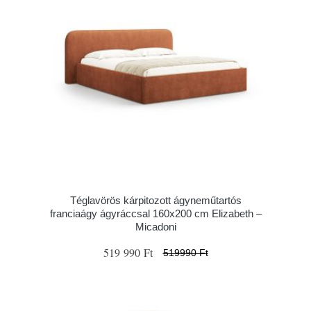
Téglavörös kárpitozott ágyneműtartós
franciaágy ágyráccsal 160x200 cm Elizabeth –
Micadoni
519 990 Ft
519990 Ft