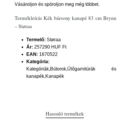
Vásároljon és spóroljon meg még többet.
Termékleírás Kék bársony kanapé 83 cm Brynn
– Støraa
Termelő:
Støraa
Ár:
257290 HUF Ft
EAN:
1670522
Kategória:
Kategóriák,Bútorok,Ülőgarnitúrák és
kanapék,Kanapék
Hasonló termékek