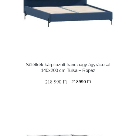
Sötétkék kárpitozott franciaágy ágyráccsal
140x200 cm Tulsa – Ropez
218 990 Ft
218990 Ft