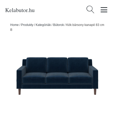
Kelabutor.hu
Keresés:
Home
/
Produkty
/
Kategóriák
/
Bútorok
/
Kék bársony kanapé 83 cm
Brynn – Støraa