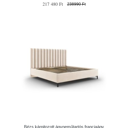
217 480 Ft
238990 Ft
Bézs kárpitozott ágyneműtartós franciaágy