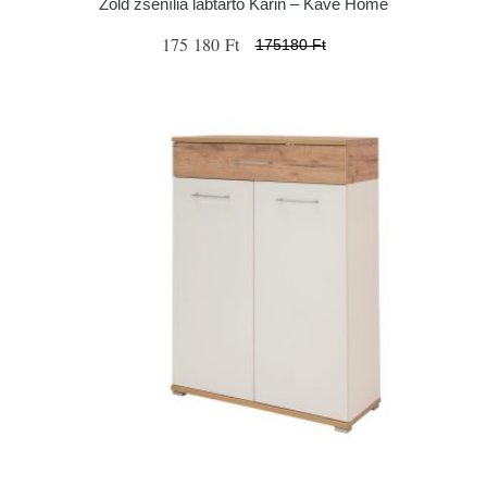
Zöld zsenília lábtartó Karin – Kave Home
175 180 Ft
175180 Ft