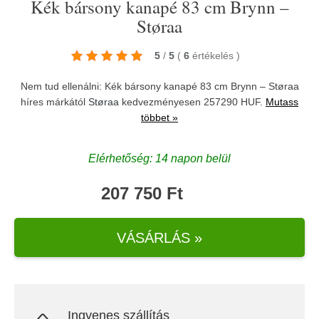
Kék bársony kanapé 83 cm Brynn –
Støraa
5
/
5
(
6
értékelés
)
Nem tud ellenálni: Kék bársony kanapé 83 cm Brynn – Støraa
híres márkától
Støraa
kedvezményesen 257290 HUF.
Mutass
többet »
Elérhetőség: 14 napon belül
207 750 Ft
VÁSÁRLÁS »
Ingyenes szállítás