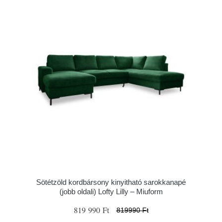
Sötétzöld kordbársony kinyitható sarokkanapé
(jobb oldali) Lofty Lilly – Miuform
819 990 Ft
819990 Ft