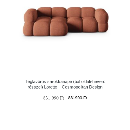
Téglavörös sarokkanapé (bal oldali-heverő
résszel) Loretto – Cosmopolitan Design
831 990 Ft
831990 Ft