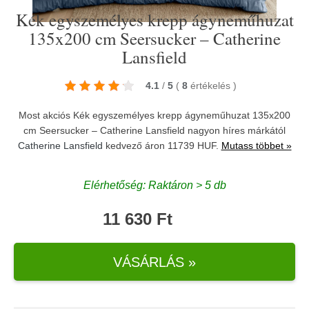
Kék egyszemélyes krepp ágyneműhuzat
135x200 cm Seersucker – Catherine
Lansfield
4.1
/
5
(
8
értékelés
)
Most akciós Kék egyszemélyes krepp ágyneműhuzat 135x200
cm Seersucker – Catherine Lansfield nagyon híres márkától
Catherine Lansfield
kedvező áron 11739 HUF.
Mutass többet »
Elérhetőség: Raktáron > 5 db
11 630 Ft
VÁSÁRLÁS »