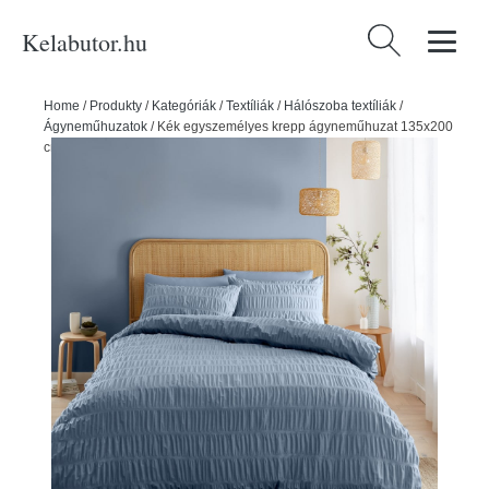
Kelabutor.hu
Keresés:
Home
/
Produkty
/
Kategóriák
/
Textíliák
/
Hálószoba textíliák
/
Ágyneműhuzatok
/
Kék egyszemélyes krepp ágyneműhuzat 135x200
cm Seersucker – Catherine Lansfield