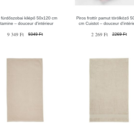
 fürdőszobai kilépő 50x120 cm
Piros frottír pamut törölköző 
itamine – douceur d'intérieur
cm Cuistot – douceur d'intéri
9 349 Ft
2 269 Ft
9349 Ft
2269 Ft