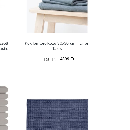
szett
Kék len törölköző 30x30 cm - Linen
astic
Tales
4 160 Ft
4899 Ft