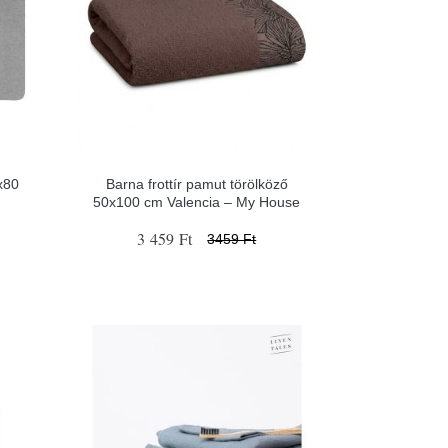
x80
Barna frottír pamut törölköző
50x100 cm Valencia – My House
3 459 Ft
3459 Ft