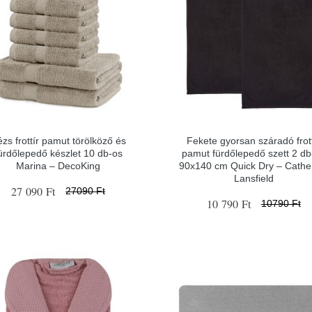
zs frottír pamut törölköző és
Fekete gyorsan száradó frott
ürdőlepedő készlet 10 db-os
pamut fürdőlepedő szett 2 db
Marina – DecoKing
90x140 cm Quick Dry – Cathe
Lansfield
27 090 Ft
27090 Ft
10 790 Ft
10790 Ft