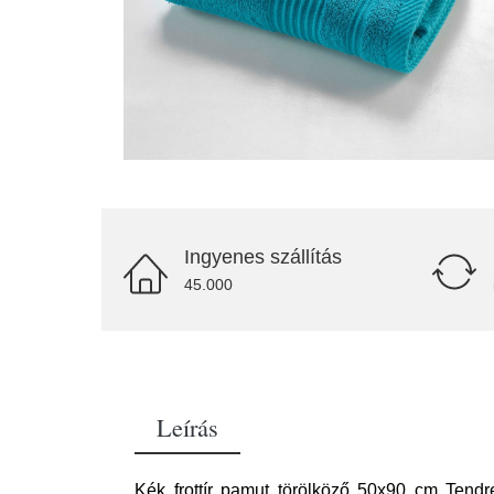
Ingyenes szállítás
45.000
Leírás
Kék frottír pamut törölköző 50x90 cm Tendr