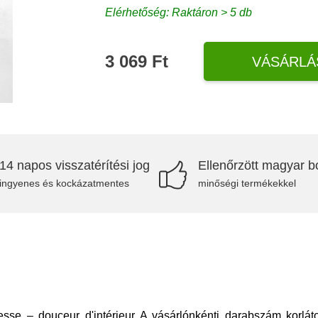
Elérhetőség: Raktáron > 5 db
3 069 Ft
VÁSÁRLÁ
14 napos visszatérítési jog
Ellenőrzött magyar bo
ingyenes és kockázatmentes
minőségi termékekkel
esse – douceur d'intérieur A vásárlónkénti darabszám korlát