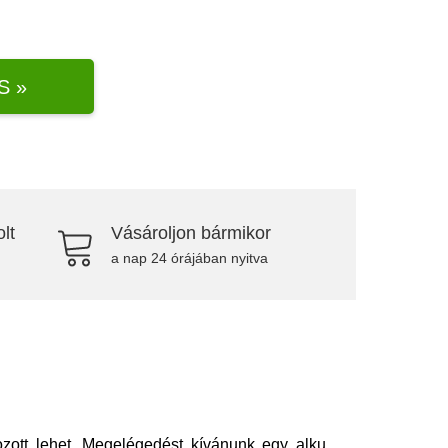
S »
lt
Vásároljon bármikor
a nap 24 órájában nyitva
ozott lehet. Megelégedést kívánunk egy alku