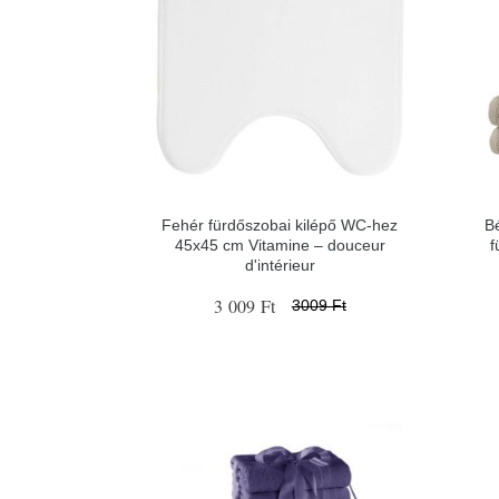
Fehér fürdőszobai kilépő WC-hez
Bé
45x45 cm Vitamine – douceur
f
d'intérieur
3 009 Ft
3009 Ft