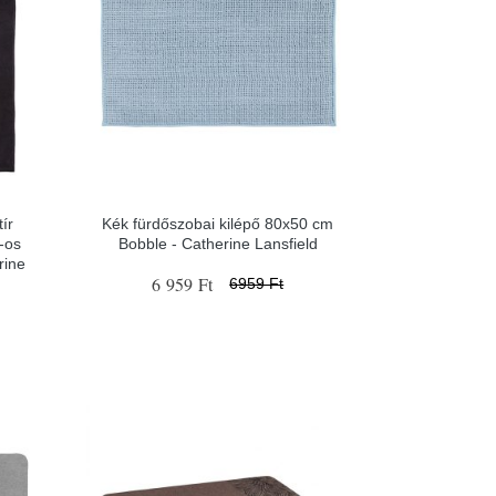
ír
Kék fürdőszobai kilépő 80x50 cm
-os
Bobble - Catherine Lansfield
rine
6 959 Ft
6959 Ft