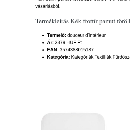
vásárlásból.
Termékleírás Kék frottír pamut törö
Termelő:
douceur d'intérieur
Ár:
2879 HUF Ft
EAN:
3574388015187
Kategória:
Kategóriák,Textíliák,Fürdősz