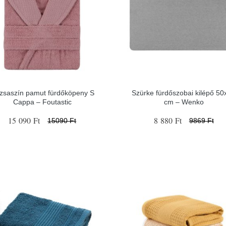
zsaszín pamut fürdőköpeny S
Szürke fürdőszobai kilépő 50
Cappa – Foutastic
cm – Wenko
15 090 Ft
8 880 Ft
15090 Ft
9869 Ft