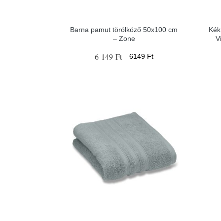
Barna pamut törölköző 50x100 cm
Kék
– Zone
V
6 149 Ft
6149 Ft