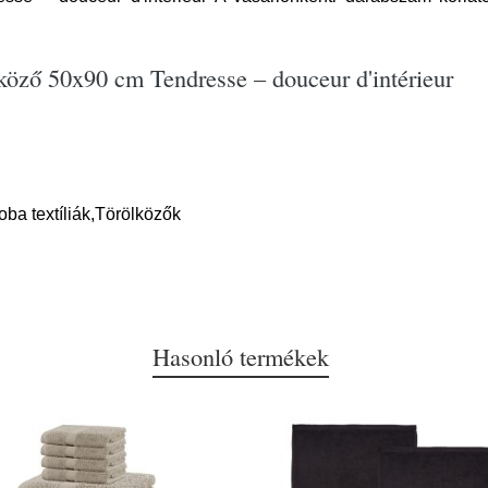
lköző 50x90 cm Tendresse – douceur d'intérieur
oba textíliák,Törölközők
Hasonló termékek