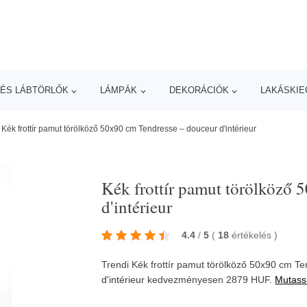
ÉS LÁBTÖRLŐK
LÁMPÁK
DEKORÁCIÓK
LAKÁSKIE
/
Kék frottír pamut törölköző 50x90 cm Tendresse – douceur d'intérieur
Kék frottír pamut törölköző 
d'intérieur
4.4
/
5
(
18
értékelés
)
Trendi Kék frottír pamut törölköző 50x90 cm T
d'intérieur
kedvezményesen 2879 HUF.
Mutass