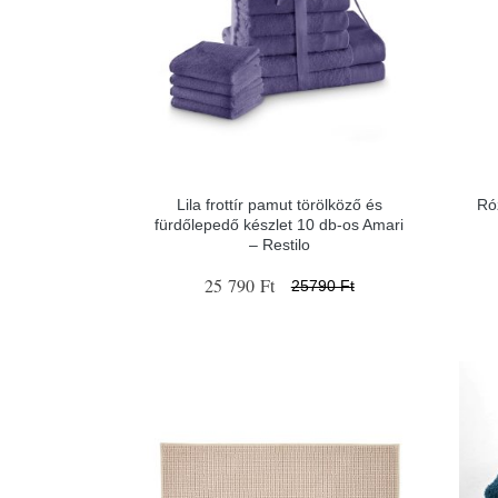
Lila frottír pamut törölköző és
Ró
fürdőlepedő készlet 10 db-os Amari
– Restilo
25 790 Ft
25790 Ft