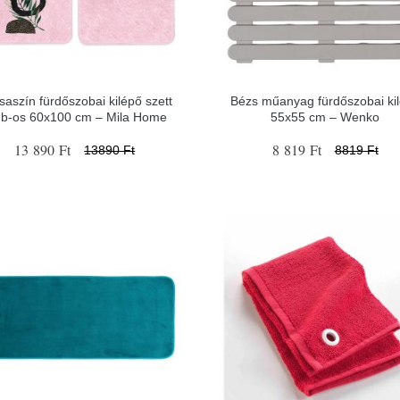
saszín fürdőszobai kilépő szett
Bézs műanyag fürdőszobai ki
db-os 60x100 cm – Mila Home
55x55 cm – Wenko
13 890 Ft
8 819 Ft
13890 Ft
8819 Ft