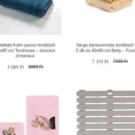
tétkék frottír pamut törölköző
Sárga darázsmintás törölköző 
x90 cm Tendresse – douceur
2 db-os 40x60 cm Betty – Fout
d'intérieur
7 339 Ft
7339 Ft
3 089 Ft
3089 Ft