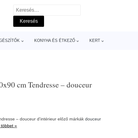
Keresés:
GÉSZÍTŐK
KONYHA ÉS ÉTKEZŐ
KERT
50x90 cm Tendresse – douceur
endresse – douceur d'intérieur előző márkák
douceur
 többet »