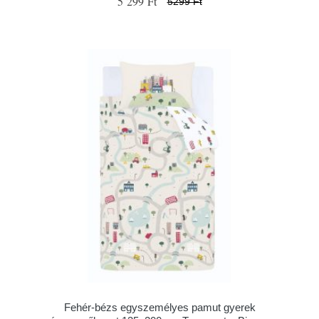
5 299 Ft
5299 Ft
Fehér-bézs egyszemélyes pamut gyerek