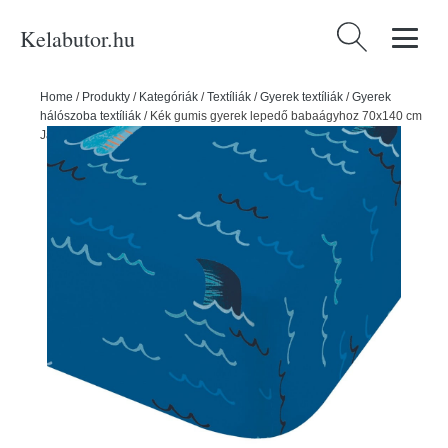
Kelabutor.hu
Keresés:
Home
/
Produkty
/
Kategóriák
/
Textíliák
/
Gyerek textíliák
/
Gyerek
hálószoba textíliák
/
Kék gumis gyerek lepedő babaágyhoz 70x140 cm
Jawsome Shark – Catherine Lansfield