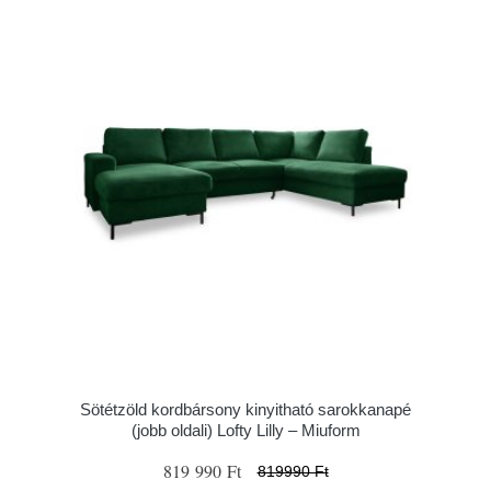
Sötétzöld kordbársony kinyitható sarokkanapé
(jobb oldali) Lofty Lilly – Miuform
819 990 Ft
819990 Ft