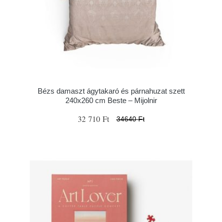
Bézs damaszt ágytakaró és párnahuzat szett
240x260 cm Beste – Mijolnir
32 710 Ft
34640 Ft