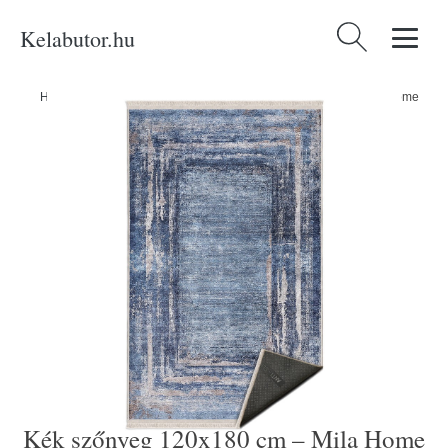
Kelabutor.hu
Keresés:
Home
/
Produkty
/
Kategóriák
/
Kék szőnyeg 120x180 cm – Mila Home
Kék szőnyeg 120x180 cm – Mila Home