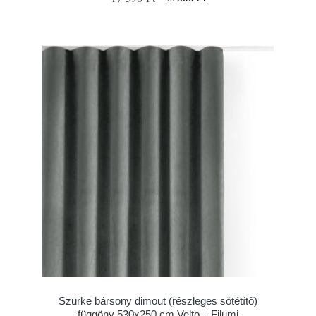
Szürke bársony dimout (részleges sötétítő)
függöny 530x250 cm Velto – Filumi