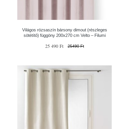
Világos rózsaszín bársony dimout (részleges
sötétítő) függöny 200x270 cm Velto – Filumi
25 490 Ft
25490 Ft