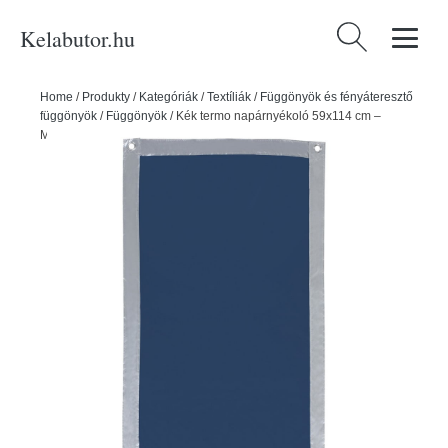
Kelabutor.hu
Keresés:
Home
/
Produkty
/
Kategóriák
/
Textíliák
/
Függönyök és fényáteresztő
függönyök
/
Függönyök
/
Kék termo napárnyékoló 59x114 cm –
Maximex