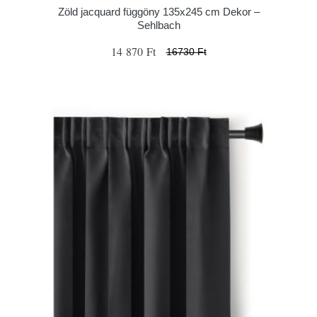
Zöld jacquard függöny 135x245 cm Dekor –
Sehlbach
14 870 Ft
16730 Ft