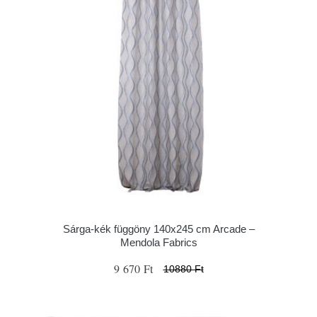
Sárga-kék függöny 140x245 cm Arcade –
Mendola Fabrics
9 670 Ft
10880 Ft