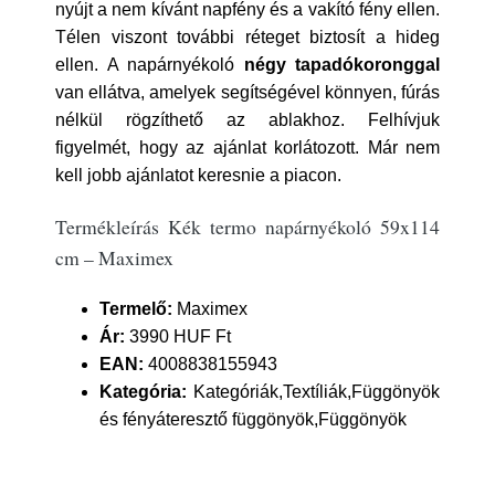
nyújt a nem kívánt napfény és a vakító fény ellen.
Télen viszont további réteget biztosít a hideg
ellen. A napárnyékoló
négy tapadókoronggal
van ellátva, amelyek segítségével könnyen, fúrás
nélkül rögzíthető az ablakhoz. Felhívjuk
figyelmét, hogy az ajánlat korlátozott. Már nem
kell jobb ajánlatot keresnie a piacon.
Termékleírás Kék termo napárnyékoló 59x114
cm – Maximex
Termelő:
Maximex
Ár:
3990 HUF Ft
EAN:
4008838155943
Kategória:
Kategóriák,Textíliák,Függönyök
és fényáteresztő függönyök,Függönyök