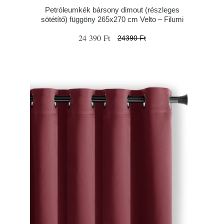
Petróleumkék bársony dimout (részleges
sötétítő) függöny 265x270 cm Velto – Filumi
24 390 Ft
24390 Ft