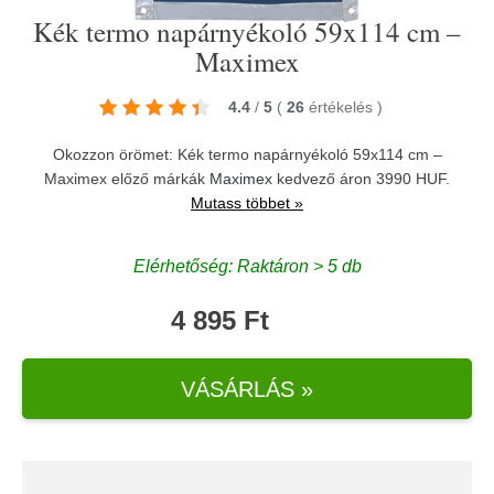
Kék termo napárnyékoló 59x114 cm –
Maximex
4.4
/
5
(
26
értékelés
)
Okozzon örömet: Kék termo napárnyékoló 59x114 cm –
Maximex előző márkák
Maximex
kedvező áron 3990 HUF.
Mutass többet »
Elérhetőség: Raktáron > 5 db
4 895 Ft
VÁSÁRLÁS »