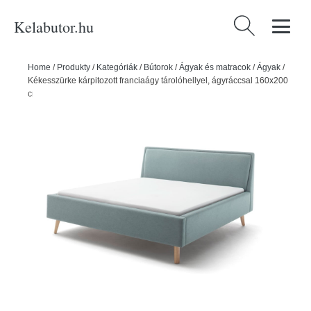
Kelabutor.hu
Keresés:
Home
/
Produkty
/
Kategóriák
/
Bútorok
/
Ágyak és matracok
/
Ágyak
/
Kékesszürke kárpitozott franciaágy tárolóhellyel, ágyráccsal 160x200
cm Frieda – Meise Möbel