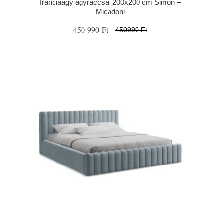
franciaágy ágyráccsal 200x200 cm Simon –
Micadoni
450 990 Ft
450990 Ft