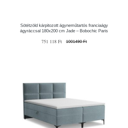
Sötétzöld kárpitozott ágyneműtartós franciaágy
ágyráccsal 180x200 cm Jade – Bobochic Paris
751 118 Ft
1001490 Ft