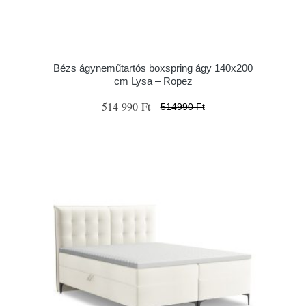
Bézs ágyneműtartós boxspring ágy 140x200
cm Lysa – Ropez
514 990 Ft
514990 Ft