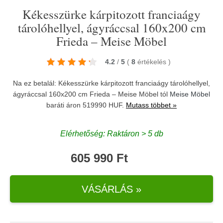
Kékesszürke kárpitozott franciaágy
tárolóhellyel, ágyráccsal 160x200 cm
Frieda – Meise Möbel
4.2
/
5
(
8
értékelés
)
Na ez betalál: Kékesszürke kárpitozott franciaágy tárolóhellyel,
ágyráccsal 160x200 cm Frieda – Meise Möbel tól
Meise Möbel
baráti áron 519990 HUF.
Mutass többet »
Elérhetőség: Raktáron > 5 db
605 990 Ft
VÁSÁRLÁS »