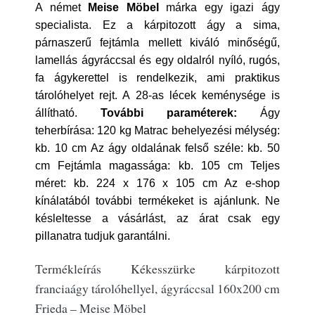
A német
Meise Möbel
márka egy igazi ágy
specialista. Ez a kárpitozott ágy a sima,
párnaszerű fejtámla mellett kiváló minőségű,
lamellás ágyráccsal és egy oldalról nyíló, rugós,
fa ágykerettel is rendelkezik, ami praktikus
tárolóhelyet rejt. A 28-as lécek keménysége is
állítható.
További paraméterek:
Ágy
teherbírása: 120 kg Matrac behelyezési mélység:
kb. 10 cm Az ágy oldalának felső széle: kb. 50
cm Fejtámla magassága: kb. 105 cm Teljes
méret: kb. 224 x 176 x 105 cm Az e-shop
kínálatából további termékeket is ajánlunk. Ne
késleltesse a vásárlást, az árat csak egy
pillanatra tudjuk garantálni.
Termékleírás Kékesszürke kárpitozott
franciaágy tárolóhellyel, ágyráccsal 160x200 cm
Frieda – Meise Möbel