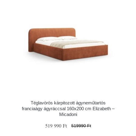
Téglavörös kárpitozott ágyneműtartós
franciaágy ágyráccsal 160x200 cm Elizabeth –
Micadoni
519 990 Ft
519990 Ft