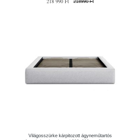
218 990 Ft
218990 Ft
Világosszürke kárpitozott ágyneműtartós