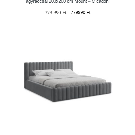
ágyráccsal 200x200 cm Mount – Micadoni
779 990 Ft
779990 Ft