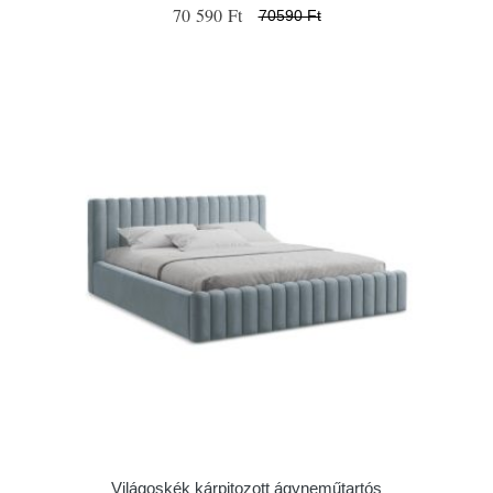
70 590 Ft
70590 Ft
Világoskék kárpitozott ágyneműtartós