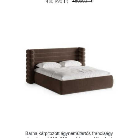
480 990 Ft
480990 Ft
Barna kárpitozott ágyneműtartós franciaágy