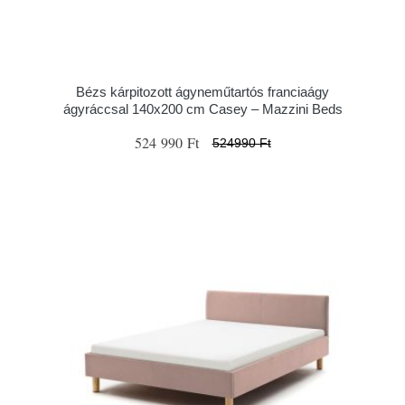
Bézs kárpitozott ágyneműtartós franciaágy
ágyráccsal 140x200 cm Casey – Mazzini Beds
524 990 Ft
524990 Ft