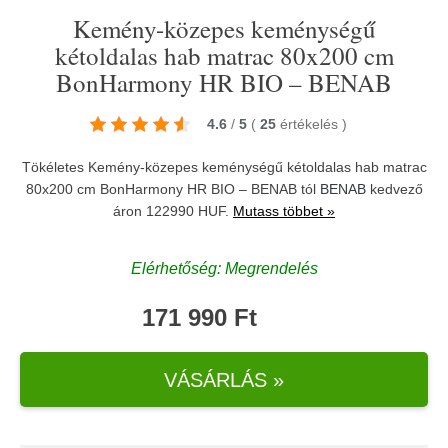
Kemény-közepes keménységű
kétoldalas hab matrac 80x200 cm
BonHarmony HR BIO – BENAB
4.6
/
5
(
25
értékelés
)
Tökéletes Kemény-közepes keménységű kétoldalas hab matrac
80x200 cm BonHarmony HR BIO – BENAB tól
BENAB
kedvező
áron 122990 HUF.
Mutass többet »
Elérhetőség: Megrendelés
171 990 Ft
VÁSÁRLÁS »