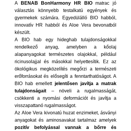
A
BENAB BonHarmony HR BIO
matrac jó
választás könnyebb testalkatú egyények és
gyermekek számára. Egyedülálló BIO habból,
innovatív HR habból és Aloe Vera bevonatból
készült.
A BIO hab egy hideghab tulajdonságokkal
rendelkező anyag, amelyben a kőolaj
alapanyagokat természetes olajokkal, például
ricinusolajjal és másokkal helyettesítik. Ez az
ökológikus megközelítés megőrzi a természeti
erőforrásokat és elősegíti a fenntarthatóságot. A
BIO hab emellett
jelentősen javítja a matrak
tulajdonságait
– növeli a rugalmasságát,
csökkenti a nyomási deformációt és javítja a
visszapattanó rugalmasságot.
Az Aloe Vera kivonatú huzat enzimeket, ásványi
anyagokat és aminosavakat tartalmaz amelyek
pozitív befolyással vannak a bőrre és