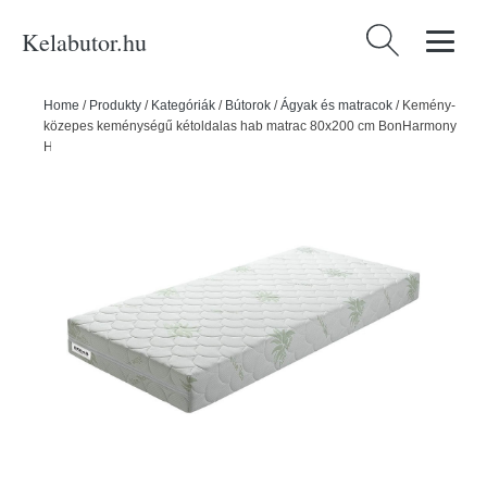
Kelabutor.hu
Keresés:
Home
/
Produkty
/
Kategóriák
/
Bútorok
/
Ágyak és matracok
/
Kemény-
közepes keménységű kétoldalas hab matrac 80x200 cm BonHarmony
HR BIO – BENAB