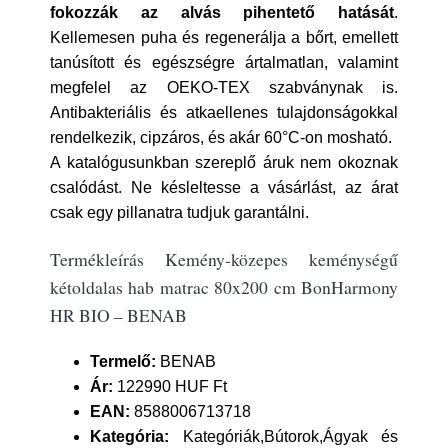
fokozzák az alvás pihentető hatását
.
Kellemesen puha és regenerálja a bőrt, emellett
tanúsított és egészségre ártalmatlan, valamint
megfelel az OEKO-TEX szabványnak is.
Antibakteriális és atkaellenes tulajdonságokkal
rendelkezik, cipzáros, és akár 60°C-on mosható.
A katalógusunkban szereplő áruk nem okoznak
csalódást. Ne késleltesse a vásárlást, az árat
csak egy pillanatra tudjuk garantálni.
Termékleírás Kemény-közepes keménységű
kétoldalas hab matrac 80x200 cm BonHarmony
HR BIO – BENAB
Termelő:
BENAB
Ár:
122990 HUF Ft
EAN:
8588006713718
Kategória:
Kategóriák,Bútorok,Ágyak és