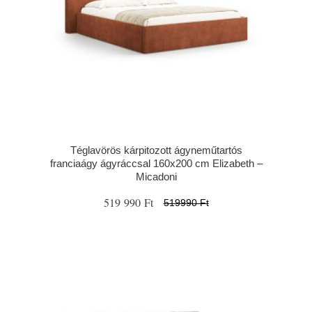
Téglavörös kárpitozott ágyneműtartós
franciaágy ágyráccsal 160x200 cm Elizabeth –
Micadoni
519 990 Ft
519990 Ft