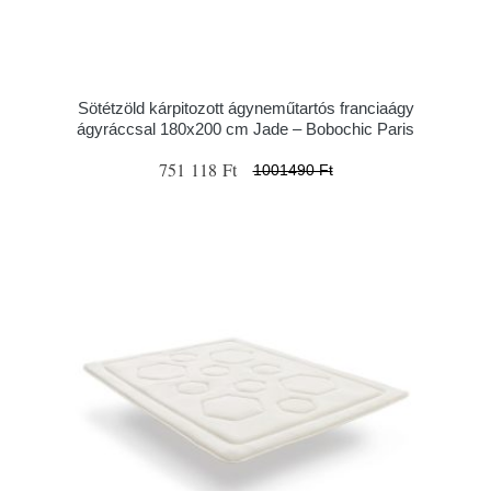
Sötétzöld kárpitozott ágyneműtartós franciaágy
ágyráccsal 180x200 cm Jade – Bobochic Paris
751 118 Ft
1001490 Ft