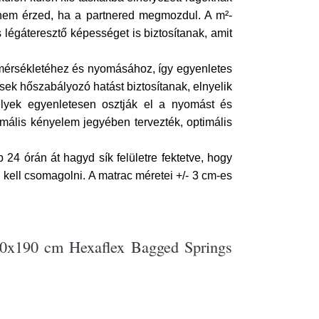
 nem érzed, ha a partnered megmozdul. A m²-
 légáteresztő képességet is biztosítanak, amit
őmérsékletéhez és nyomásához, így egyenletes
nsek hőszabályozó hatást biztosítanak, elnyelik
elyek egyenletesen osztják el a nyomást és
imális kényelem jegyében tervezték, optimális
24 órán át hagyd sík felületre fektetve, hogy
 kell csomagolni. A matrac méretei +/- 3 cm-es
40x190 cm Hexaflex Bagged Springs