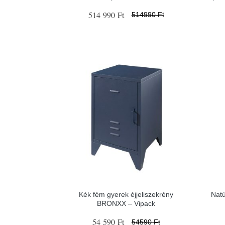
514 990 Ft
514990 Ft
Kék fém gyerek éjjeliszekrény
Natú
BRONXX – Vipack
54 590 Ft
54590 Ft