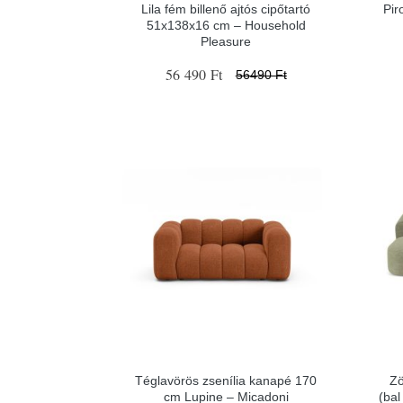
Lila fém billenő ajtós cipőtartó
Pir
51x138x16 cm – Household
Pleasure
56 490 Ft
56490 Ft
Téglavörös zsenília kanapé 170
Zö
cm Lupine – Micadoni
(bal