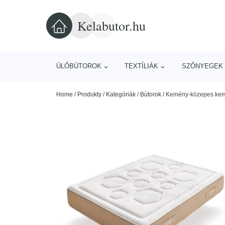
Kelabutor.hu
ÜLŐBÚTOROK
TEXTÍLIÁK
SZŐNYEGEK 
Home
/
Produkty
/
Kategóriák
/
Bútorok
/
Kemény-közepes kemé