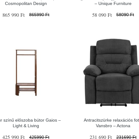
Cosmopolitan Design
– Unique Furniture
865 990 Ft
58 090 Ft
865990 Ft
58090 Ft
r színű előszoba bútor Gaios –
Antracitszürke relaxációs fot
Light & Living
Vansbro – Actona
425 990 Ft
231 690 Ft
425990 Ft
231690 Ft