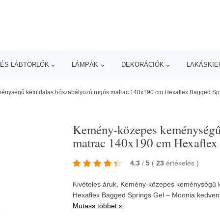
ÉS LÁBTÖRLŐK
LÁMPÁK
DEKORÁCIÓK
LAKÁSKIE
nységű kétoldalas hőszabályozó rugós matrac 140x190 cm Hexaflex Bagged Spr
Kemény-közepes keménységű 
matrac 140x190 cm Hexaflex
4.3
/
5
(
23
értékelés
)
Kivételes áruk, Kemény-közepes keménységű 
Hexaflex Bagged Springs Gel – Moonia kedven
Mutass többet »