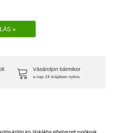
LÁS »
lt
Vásároljon bármikor
a nap 24 órájában nyitva
külön-külön kis táskákba elhelyezett rugóknak