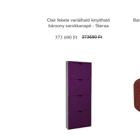
Clair fekete variálható kinyitható
Bar
bársony sarokkanapé - Støraa
373 690 Ft
373690 Ft