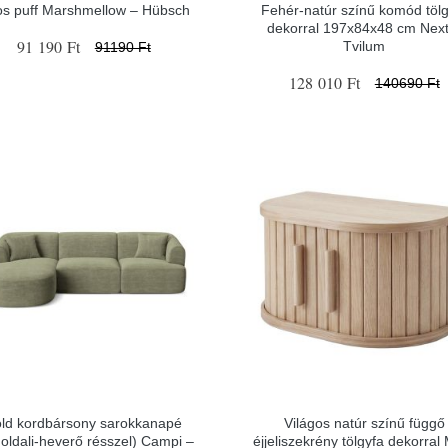
os puff Marshmellow – Hübsch
Fehér-natúr színű komód tölg
dekorral 197x84x48 cm Next
91 190 Ft
Tvilum
91190 Ft
128 010 Ft
140690 Ft
ld kordbársony sarokkanapé
Világos natúr színű függő
 oldali-heverő résszel) Campi –
éjjeliszekrény tölgyfa dekorral