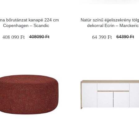
na bőrutánzat kanapé 224 cm
Natúr színű éjjeliszekrény töl
Copenhagen – Scandic
dekorral Ecrin – Marckeric
408 090 Ft
64 390 Ft
408090 Ft
64390 Ft