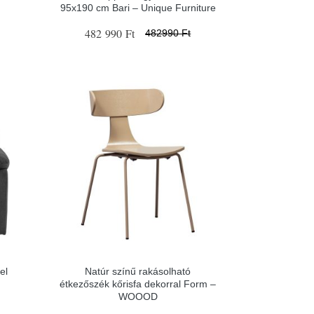
95x190 cm Bari – Unique Furniture
482 990 Ft
482990 Ft
el
Natúr színű rakásolható
étkezőszék kőrisfa dekorral Form –
WOOOD