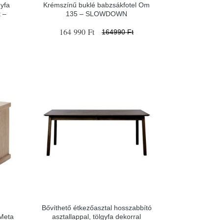
yfa
Krémszínű buklé babzsákfotel Om
 –
135 – SLOWDOWN
164 990 Ft
164990 Ft
Bővíthető étkezőasztal hosszabbító
 Meta
asztallappal, tölgyfa dekorral