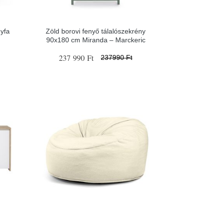
gyfa
Zöld borovi fenyő tálalószekrény
90x180 cm Miranda – Marckeric
237 990 Ft
237990 Ft