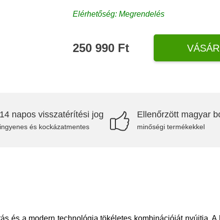
Elérhetőség: Megrendelés
250 990 Ft
VÁSÁR
14 napos visszatérítési jog
Ellenőrzött magyar bo
ingyenes és kockázatmentes
minőségi termékekkel
s és a modern technológia tökéletes kombinációját nyújtja. A 