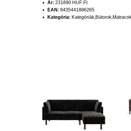
Ár:
231890 HUF Ft
EAN:
8435441886265
Kategória:
Kategóriák,Bútorok,Matraco