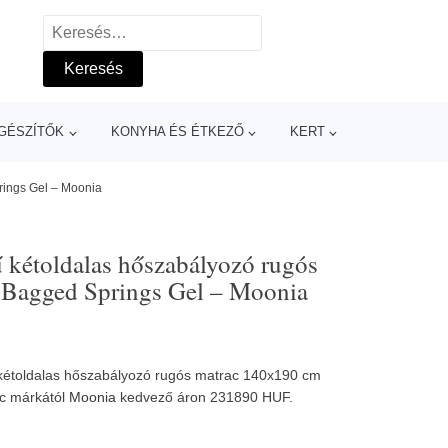
Keresés:
GÉSZÍTŐK
KONYHA ÉS ÉTKEZŐ
KERT
ings Gel – Moonia
kétoldalas hőszabályozó rugós
 Bagged Springs Gel – Moonia
kétoldalas hőszabályozó rugós matrac 140x190 cm
c márkától
Moonia
kedvező áron 231890 HUF.