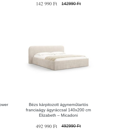
142 990 Ft
142990 Ft
Tower
Bézs kárpitozott ágyneműtartós
franciaágy ágyráccsal 140x200 cm
Elizabeth – Micadoni
492 990 Ft
492990 Ft