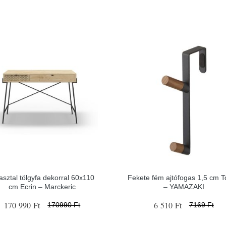
asztal tölgyfa dekorral 60x110
Fekete fém ajtófogas 1,5 cm 
cm Ecrin – Marckeric
– YAMAZAKI
170 990 Ft
6 510 Ft
170990 Ft
7169 Ft