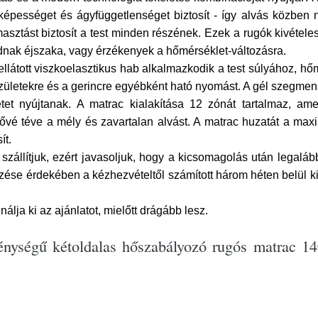
épességet és ágyfüggetlenséget biztosít - így alvás közben
sztást biztosít a test minden részének. Ezek a rugók kivételes
dnak éjszaka, vagy érzékenyek a hőmérséklet-változásra.
llátott viszkoelasztikus hab alkalmazkodik a test súlyához, h
az ízületekre és a gerincre egyébként ható nyomást. A gél szegme
tet nyújtanak. A matrac kialakítása 12 zónát tartalmaz, am
ővé téve a mély és zavartalan alvást. A matrac huzatát a max
ít.
llítjuk, ezért javasoljuk, hogy a kicsomagolás után legalább 
zése érdekében a kézhezvételtől számított három héten belül ki
nálja ki az ajánlatot, mielőtt drágább lesz.
nységű kétoldalas hőszabályozó rugós matrac 1