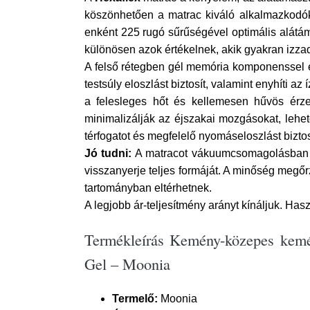
köszönhetően a matrac kiváló alkalmazkodók
enként 225 rugó sűrűségével optimális alátáma
különösen azok értékelnek, akik gyakran izza
A felső rétegben gél memória komponenssel e
testsúly eloszlást biztosít, valamint enyhíti 
a felesleges hőt és kellemesen hűvös érze
minimalizálják az éjszakai mozgásokat, lehet
térfogatot és megfelelő nyomáseloszlást biztos
Jó tudni:
A matracot vákuumcsomagolásban szá
visszanyerje teljes formáját. A minőség megőr
tartományban eltérhetnek.
A legjobb ár-teljesítmény arányt kínáljuk. Hasz
Termékleírás Kemény-közepes kemé
Gel – Moonia
Termelő:
Moonia