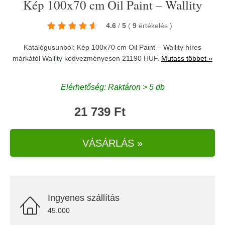
Kép 100x70 cm Oil Paint – Wallity
4.6
/
5
(
9
értékelés
)
Katalógusunból: Kép 100x70 cm Oil Paint – Wallity híres
márkától
Wallity
kedvezményesen 21190 HUF.
Mutass többet »
Elérhetőség: Raktáron > 5 db
21 739 Ft
VÁSÁRLÁS »
Ingyenes szállítás
45.000