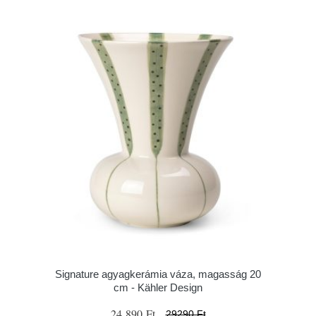
Signature agyagkerámia váza, magasság 20
cm - Kähler Design
24 890 Ft
29290 Ft