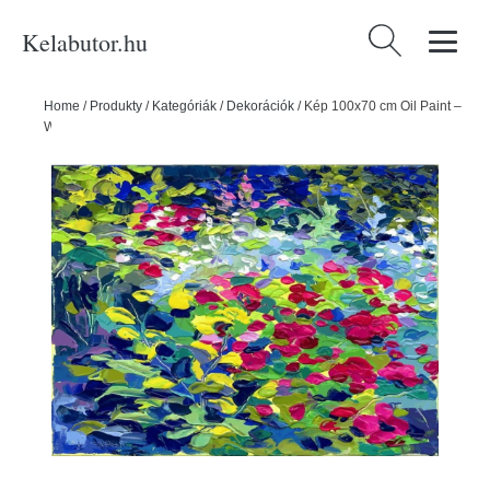
Kelabutor.hu
Keresés:
Home
/
Produkty
/
Kategóriák
/
Dekorációk
/
Kép 100x70 cm Oil Paint –
Wallity