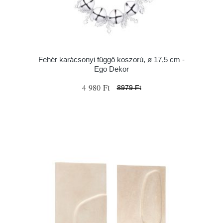
Fehér karácsonyi függő koszorú, ø 17,5 cm -
Ego Dekor
4 980 Ft
8979 Ft