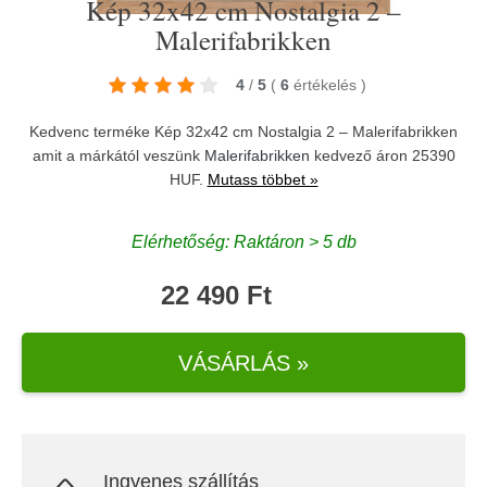
Kép 32x42 cm Nostalgia 2 –
Malerifabrikken
4
/
5
(
6
értékelés
)
Kedvenc terméke Kép 32x42 cm Nostalgia 2 – Malerifabrikken
amit a márkától veszünk
Malerifabrikken
kedvező áron 25390
HUF.
Mutass többet »
Elérhetőség: Raktáron > 5 db
22 490 Ft
VÁSÁRLÁS »
Ingyenes szállítás