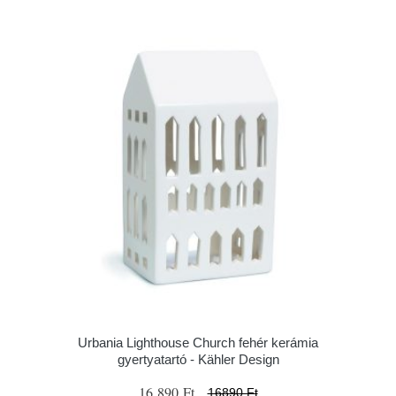
Urbania Lighthouse Church fehér kerámia
gyertyatartó - Kähler Design
16 890 Ft
16890 Ft