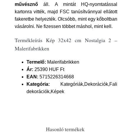
művésznő
áll. A mintát HQ-nyomtatással
kartonra vitték, majd FSC tanúsítvánnyal ellátott
fakeretbe helyezték. Olcsóbb, mint egy kőboltban
vásárolni. Ne fizessen többet máshol, mint kell.
Termékleírás Kép 32x42 cm Nostalgia 2 –
Malerifabrikken
Termelő:
Malerifabrikken
Ár:
25390 HUF Ft
EAN:
5715226314668
Kategória:
Kategóriák,Dekorációk,Fali
dekorációk,Képek
Hasonló termékek