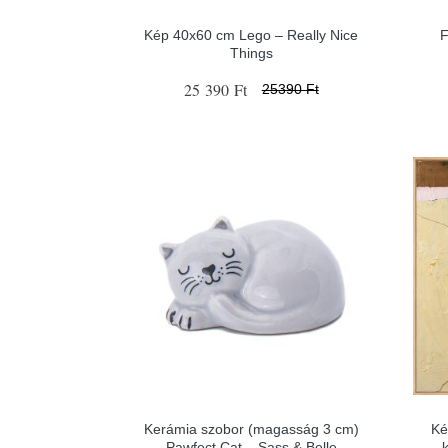
Kép 40x60 cm Lego – Really Nice
F
Things
25 390 Ft
25390 Ft
Kerámia szobor (magasság 3 cm)
Ké
Pawfect Cat – Sass & Belle