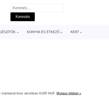
Keresés:
GÉSZÍTŐK
KONYHA ÉS ÉTKEZŐ
KERT
jó márkával
knor
akcióban 6189 HUF.
Mutass többet »