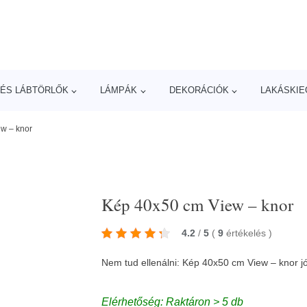
ÉS LÁBTÖRLŐK
LÁMPÁK
DEKORÁCIÓK
LAKÁSKIE
w – knor
Kép 40x50 cm View – knor
4.2
/
5
(
9
értékelés
)
Nem tud ellenálni: Kép 40x50 cm View – knor 
Elérhetőség: Raktáron > 5 db