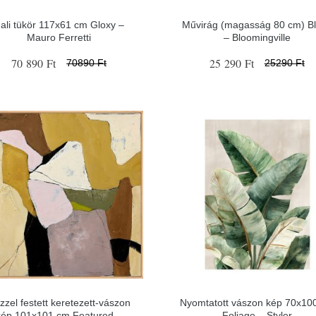
ali tükör 117x61 cm Gloxy –
Művirág (magasság 80 cm) B
Mauro Ferretti
– Bloomingville
70 890 Ft
25 290 Ft
70890 Ft
25290 Ft
zzel festett keretezett-vászon
Nyomtatott vászon kép 70x10
kép 101x101 cm Featured –
Foliage – Styler