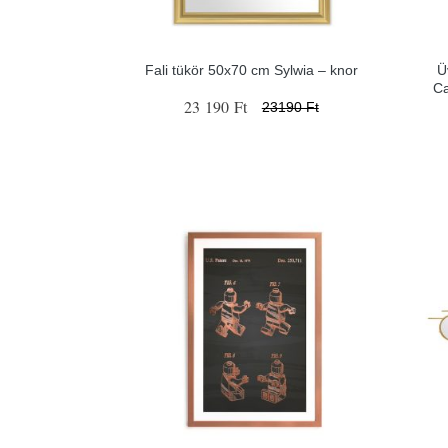
Fali tükör 50x70 cm Sylwia – knor
Ü
Ca
23 190 Ft
23190 Ft