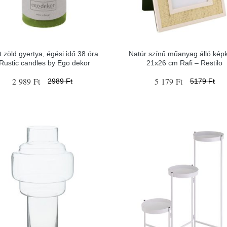
 zöld gyertya, égési idő 38 óra
Natúr színű műanyag álló képk
 Rustic candles by Ego dekor
21x26 cm Rafi – Restilo
2 989 Ft
5 179 Ft
2989 Ft
5179 Ft