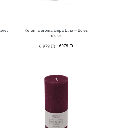
eret
Kerámia aromalámpa Etna – Boles
d'olor
6 979 Ft
6979 Ft