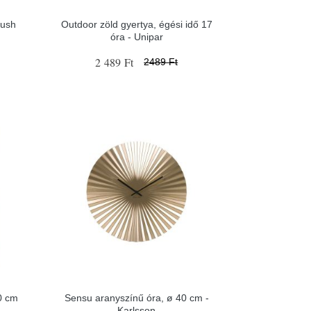
lush
Outdoor zöld gyertya, égési idő 17
óra - Unipar
2 489 Ft
2489 Ft
0 cm
Sensu aranyszínű óra, ø 40 cm -
Karlsson