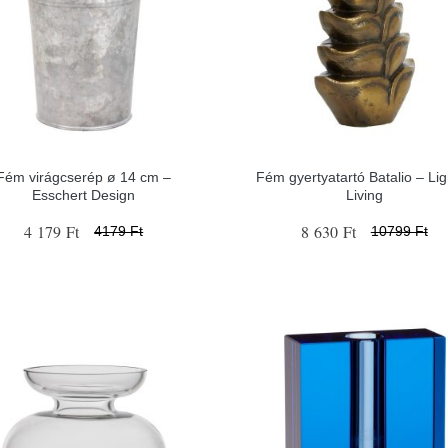
Fém virágcserép ø 14 cm –
Fém gyertyatartó Batalio – Lig
Esschert Design
Living
4 179 Ft
8 630 Ft
4179 Ft
10799 Ft