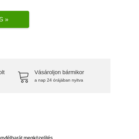
S »
lt
Vásároljon bármikor
a nap 24 órájában nyitva
ügyfélbarát megközelítés.