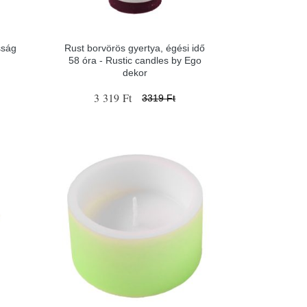
sság
Rust borvörös gyertya, égési idő
58 óra - Rustic candles by Ego
dekor
3 319 Ft
3319 Ft