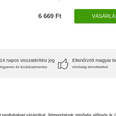
6 669 Ft
VÁSÁRLÁ
14 napos visszatérítési jog
Ellenőrzött magyar bo
ingyenes és kockázatmentes
minőségi termékekkel
t segítségével vásárolhat. Jelmondatunk: minőség, előnyös ár, 