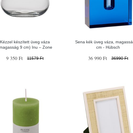
Kézzel készített üveg váza
Sena kék üveg váza, magassá
magasság 9 cm) Inu – Zone
cm - Hübsch
9 350 Ft
36 990 Ft
11579 Ft
36990 Ft