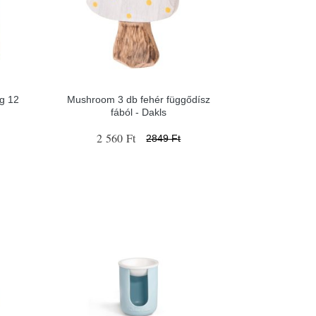
g 12
Mushroom 3 db fehér függődísz
fából - Dakls
2 560 Ft
2849 Ft