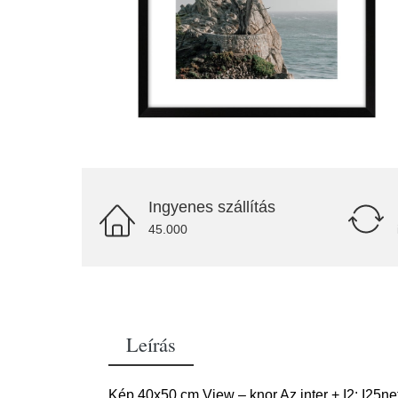
Ingyenes szállítás
45.000
Leírás
Kép 40x50 cm View – knor Az inter + I2: I25ne