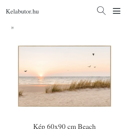
Kelabutor.hu
Keresés:
Home
/
Produkty
/
Kategóriák
/
Dekorációk
/
Kép 60x90 cm Beach
Kép 60x90 cm Beach