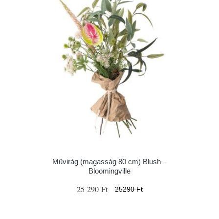
Művirág (magasság 80 cm) Blush –
Bloomingville
25 290 Ft
25290 Ft