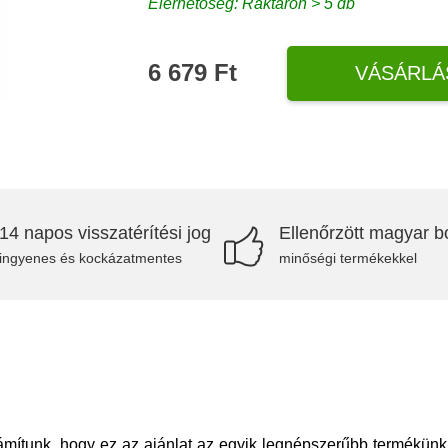
Elérhetőség: Raktáron > 5 db
6 679 Ft
VÁSÁRLÁ
14 napos visszatérítési jog
Ellenőrzött magyar bo
ingyenes és kockázatmentes
minőségi termékekkel
ámítunk, hogy ez az ajánlat az egyik legnépszerűbb termékünk l