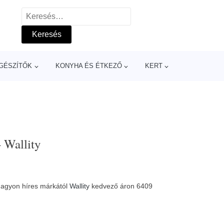
Keresés:
GÉSZÍTŐK
KONYHA ÉS ÉTKEZŐ
KERT
 Wallity
 nagyon híres márkától
Wallity
kedvező áron 6409