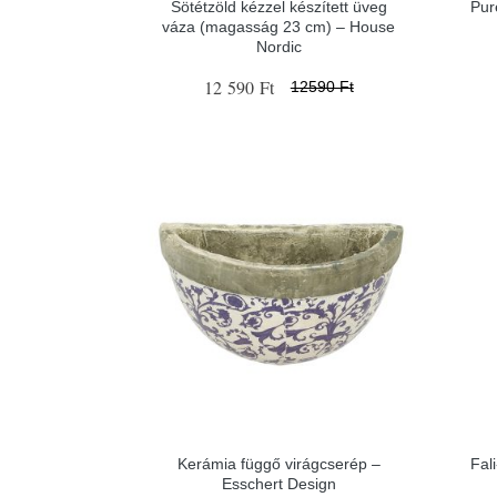
Sötétzöld kézzel készített üveg
Pur
váza (magasság 23 cm) – House
Nordic
12 590 Ft
12590 Ft
Kerámia függő virágcserép –
Fal
Esschert Design