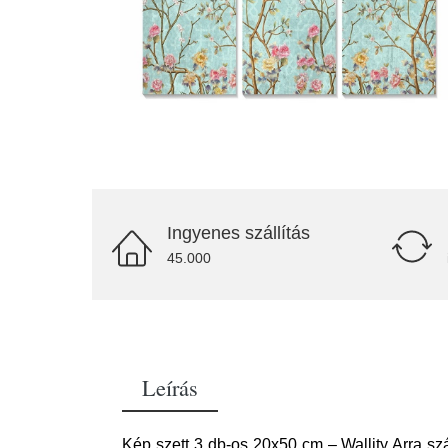
Ingyenes szállítás
45.000
Leírás
Kép szett 3 db-os 20x50 cm – Wallity Arra sz