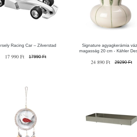
rsely Racing Car – Zilverstad
Signature agyagkerámia váz
magasság 20 cm - Kähler De
17 990 Ft
17990 Ft
24 890 Ft
29290 Ft