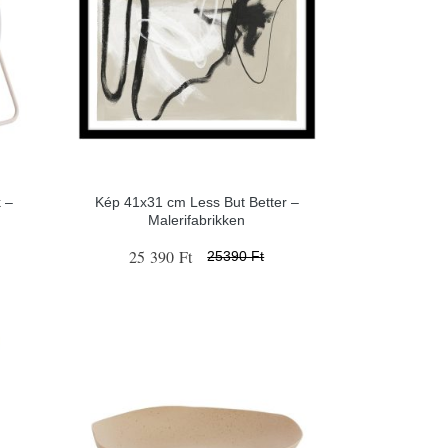
 –
Kép 41x31 cm Less But Better –
Malerifabrikken
25 390 Ft
25390 Ft