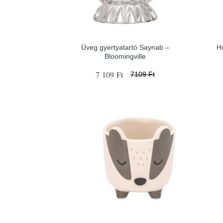
Üveg gyertyatartó Saynab –
H
Bloomingville
7 109 Ft
7109 Ft