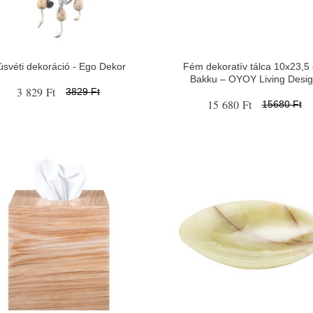
úsvéti dekoráció - Ego Dekor
Fém dekoratív tálca 10x23,5
Bakku – OYOY Living Desi
3 829 Ft
3829 Ft
15 680 Ft
15680 Ft