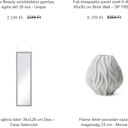
e Beauty szürkésbézs gyertya,
Fali öntapadós panel szett 6 d
égési idő 18 óra - Unipar
60x30 cm Brick Wall – SP T
2 249 Ft
8 359 Ft
2249 Ft
8359 Ft
i-ajtóra tükör 36x126 cm Dea –
Flame fehér porcelán váza
Casa Selección
magasság 23 cm - Morsø