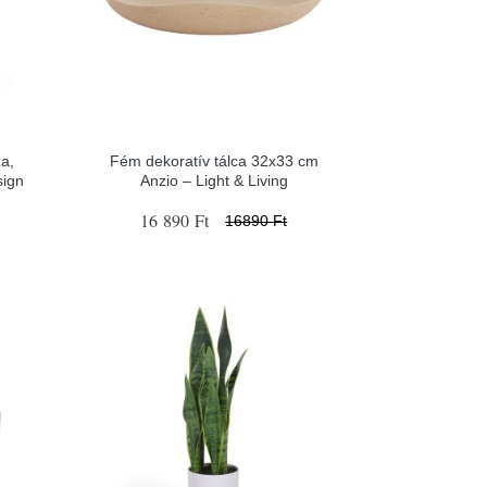
a,
Fém dekoratív tálca 32x33 cm
sign
Anzio – Light & Living
16 890 Ft
16890 Ft