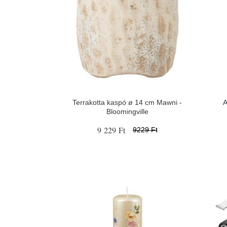
Terrakotta kaspó ø 14 cm Mawni -
A
Bloomingville
9 229 Ft
9229 Ft