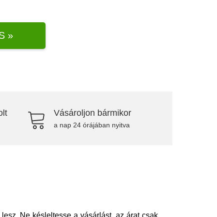
S »
lt
Vásároljon bármikor
a nap 24 órájában nyitva
esz. Ne késleltesse a vásárlást, az árat csak