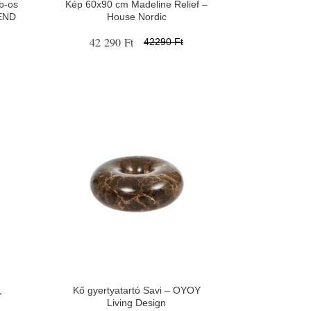
b-os
Kép 60x90 cm Madeline Relief –
REND
House Nordic
42 290 Ft
42290 Ft
,
Kő gyertyatartó Savi – OYOY
Living Design