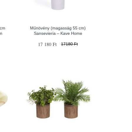
 cm
Műnövény (magasság 55 cm)
gn
Sansevieria – Kave Home
17 180 Ft
17180 Ft