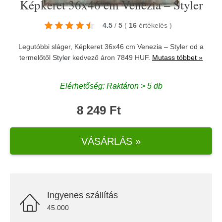
Képkeret 36x46 cm Venezia – Styler
4.5
/
5
(
16
értékelés
)
Legutóbbi sláger, Képkeret 36x46 cm Venezia – Styler od a
termelőtől
Styler
kedvező áron 7849 HUF.
Mutass többet »
Elérhetőség: Raktáron > 5 db
8 249 Ft
VÁSÁRLÁS »
Ingyenes szállítás
45.000