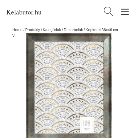
Kelabutor.hu
Keresés:
Home
/
Produkty
/
Kategóriák
/
Dekorációk
/
Képkeret 36x46 cm
Venezia – Styler