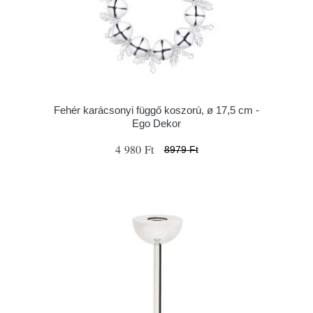
Fehér karácsonyi függő koszorú, ø 17,5 cm -
Ego Dekor
4 980 Ft
8979 Ft