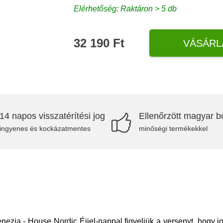
Elérhetőség: Raktáron > 5 db
32 190 Ft
VÁSÁRL
14 napos visszatérítési jog
Ellenőrzött magyar bo
ingyenes és kockázatmentes
minőségi termékekkel
ezia - House Nordic Éjjel-nappal figyeljük a versenyt, hogy j