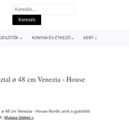
Keresés:
GÉSZÍTŐK
KONYHA ÉS ÉTKEZŐ
KERT
ztal ø 48 cm Venezia - House
 ø 48 cm Venezia - House Nordic amit a gyártótól
UF.
Mutass többet »