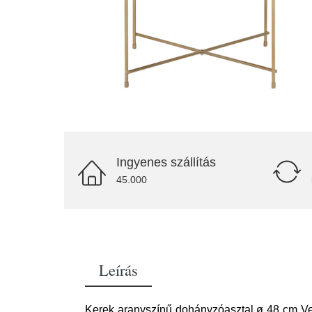
Ingyenes szállítás
45.000
Leírás
Kerek aranyszínű dohányzóasztal ø 48 cm Ven