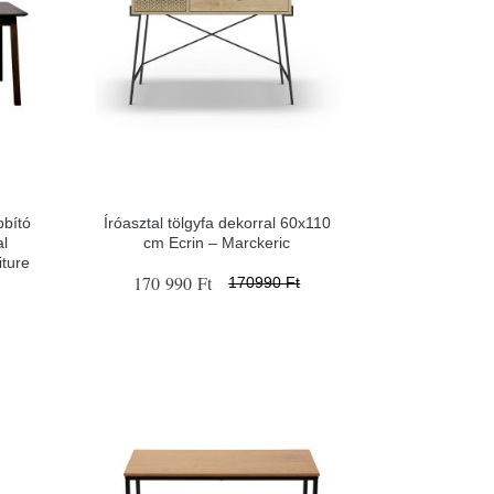
bbító
Íróasztal tölgyfa dekorral 60x110
al
cm Ecrin – Marckeric
iture
170 990 Ft
170990 Ft