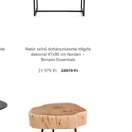
ite
Natúr színű dohányzóasztal tölgyfa
dekorral 47x90 cm Norden –
Bonami Essentials
23 979 Ft
23979 Ft