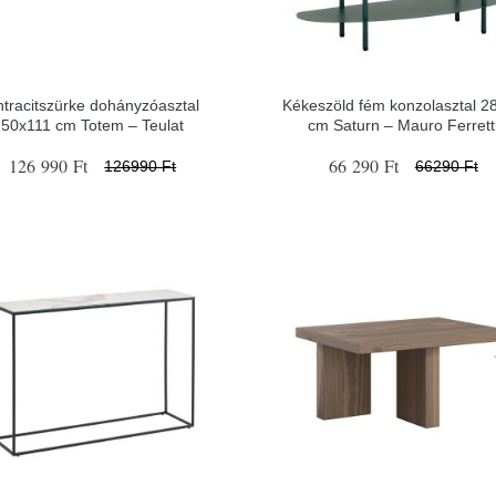
ntracitszürke dohányzóasztal
Kékeszöld fém konzolasztal 2
50x111 cm Totem – Teulat
cm Saturn – Mauro Ferrett
126 990 Ft
66 290 Ft
126990 Ft
66290 Ft