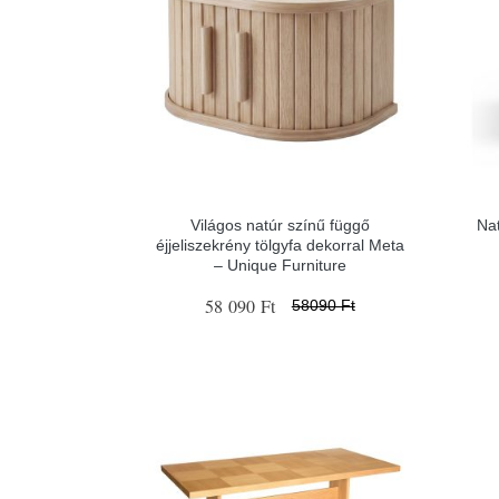
Világos natúr színű függő
Nat
éjjeliszekrény tölgyfa dekorral Meta
– Unique Furniture
58 090 Ft
58090 Ft