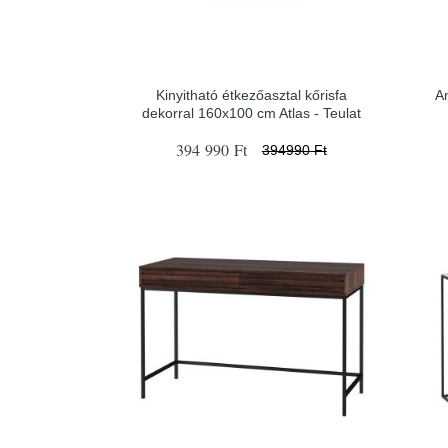
Kinyitható étkezőasztal kőrisfa
A
dekorral 160x100 cm Atlas - Teulat
394 990 Ft
394990 Ft