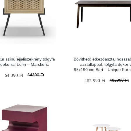
úr színű éjjeliszekrény tölgyfa
Bővíthető étkezőasztal hossza
dekorral Ecrin – Marckeric
asztallappal, tölgyfa dekorr
95x190 cm Bari – Unique Furn
64 390 Ft
64390 Ft
482 990 Ft
482990 Ft