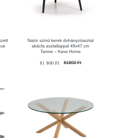
zett
Natúr színű kerek dohányzóasztal
que
akácfa asztallappal 49x47 cm
Tanive – Kave Home
81 800 Ft
81800 Ft