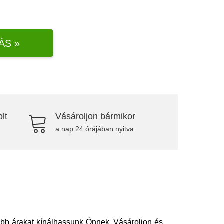
ÁS »
lt
Vásároljon bármikor
a nap 24 órájában nyitva
obb árakat kínálhassunk Önnek. Vásároljon és