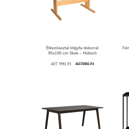
Étkezőasztal tölgyfa dekorral
Fém
95x195 cm Skak – Hübsch
407 990 Ft
407990 Ft