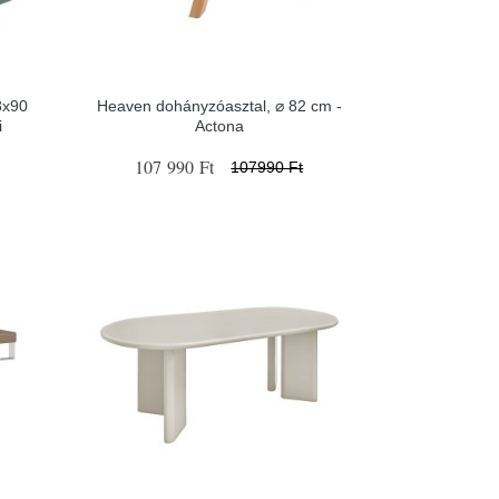
8x90
Heaven dohányzóasztal, ⌀ 82 cm -
i
Actona
107 990 Ft
107990 Ft