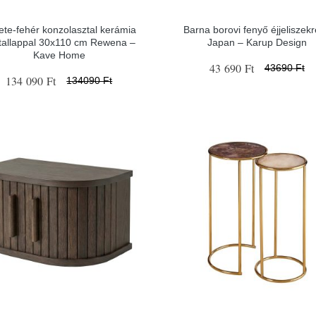
ete-fehér konzolasztal kerámia
Barna borovi fenyő éjjeliszek
tallappal 30x110 cm Rewena –
Japan – Karup Design
Kave Home
43 690 Ft
43690 Ft
134 090 Ft
134090 Ft