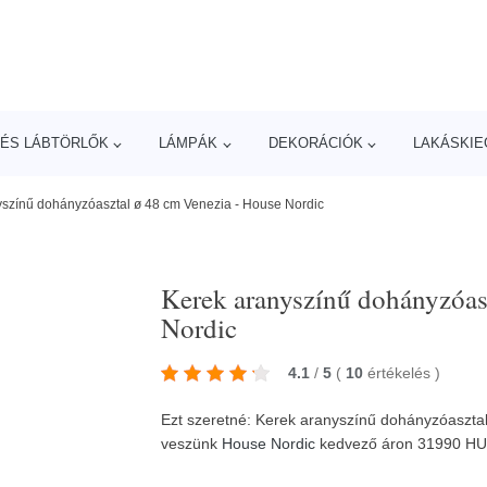
ÉS LÁBTÖRLŐK
LÁMPÁK
DEKORÁCIÓK
LAKÁSKIE
yszínű dohányzóasztal ø 48 cm Venezia - House Nordic
Kerek aranyszínű dohányzóas
Nordic
4.1
/
5
(
10
értékelés
)
Ezt szeretné: Kerek aranyszínű dohányzóasztal
veszünk
House Nordic
kedvező áron 31990 H