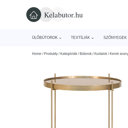
Kelabutor.hu
ÜLŐBÚTOROK
TEXTÍLIÁK
SZŐNYEGEK 
Home
/
Produkty
/
Kategóriák
/
Bútorok
/
Asztalok
/
Kerek aran