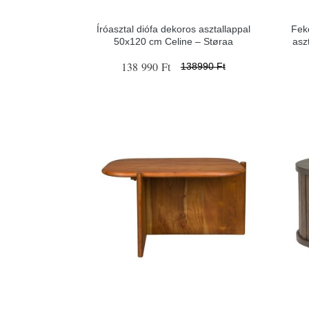
Íróasztal diófa dekoros asztallappal
Fek
50x120 cm Celine – Støraa
asz
138 990 Ft
138990 Ft