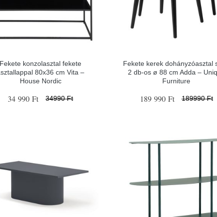
Fekete konzolasztal fekete
Fekete kerek dohányzóasztal s
sztallappal 80x36 cm Vita –
2 db-os ø 88 cm Adda – Uni
House Nordic
Furniture
34 990 Ft
189 990 Ft
34990 Ft
189990 Ft