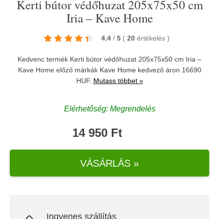
Kerti bútor védőhuzat 205x75x50 cm
Iria – Kave Home
4.4
/
5
(
20
értékelés
)
Kedvenc termék Kerti bútor védőhuzat 205x75x50 cm Iria –
Kave Home előző márkák
Kave Home
kedvező áron 16690
HUF.
Mutass többet »
Elérhetőség: Megrendelés
14 950 Ft
VÁSÁRLÁS »
Ingyenes szállítás