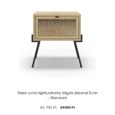
Natúr színű éjjeliszekrény tölgyfa dekorral Ecrin
– Marckeric
64 390 Ft
64390 Ft