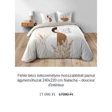
Fehér-bézs kétszemélyes-hosszabbított pamut
ágyneműhuzat 240x220 cm Natacha – douceur
d'intérieur
17 090 Ft
17090 Ft