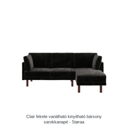
Clair fekete variálható kinyitható bársony
sarokkanapé - Støraa