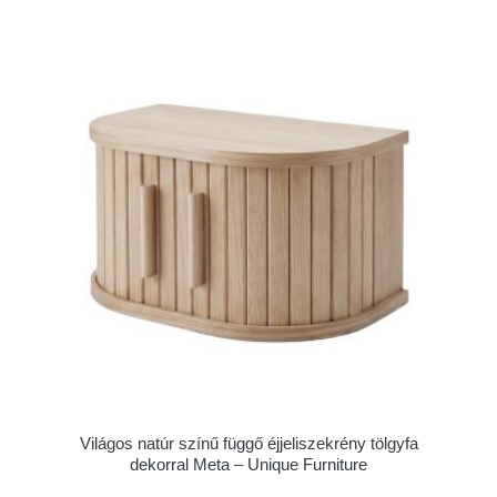
Világos natúr színű függő éjjeliszekrény tölgyfa
dekorral Meta – Unique Furniture