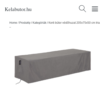
Kelabutor.hu
Keresés:
Home
/
Produkty
/
Kategóriák
/
Kerti bútor védőhuzat 205x75x50 cm Iria
– Kave Home