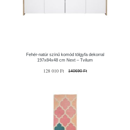
Fehér-natúr színű komód tölgyfa dekorral
197x84x48 cm Next – Tvilum
128 010 Ft
140690 Ft