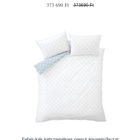
373 690 Ft
373690 Ft
Fehér-kék kétszemélyes pamut ágyneműhuzat