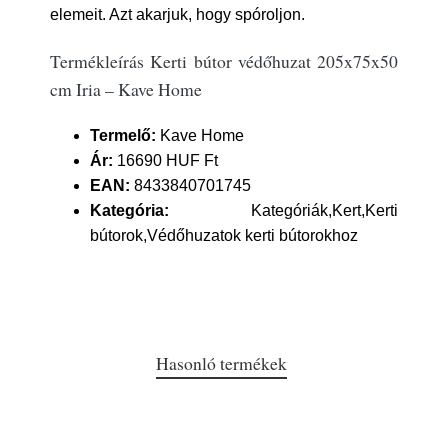
elemeit. Azt akarjuk, hogy spóroljon.
Termékleírás Kerti bútor védőhuzat 205x75x50
cm Iria – Kave Home
Termelő:
Kave Home
Ár:
16690 HUF Ft
EAN:
8433840701745
Kategória:
Kategóriák,Kert,Kerti
bútorok,Védőhuzatok kerti bútorokhoz
Hasonló termékek