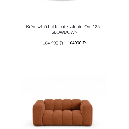
Krémszínű buklé babzsákfotel Om 135 –
SLOWDOWN
164 990 Ft
164990 Ft