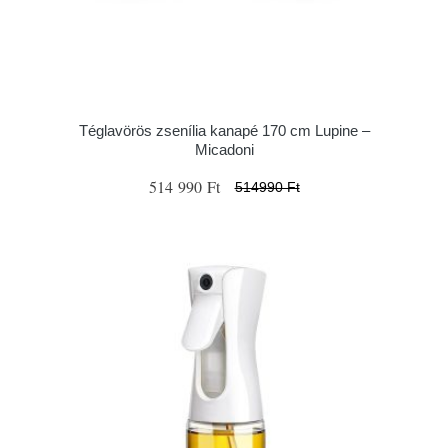
Téglavörös zsenília kanapé 170 cm Lupine –
Micadoni
514 990 Ft
514990 Ft