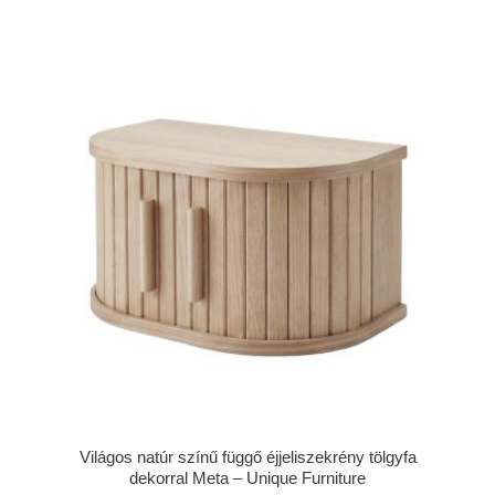
Világos natúr színű függő éjjeliszekrény tölgyfa
dekorral Meta – Unique Furniture