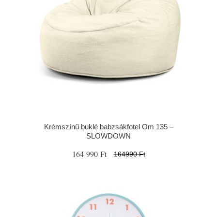
Krémszínű buklé babzsákfotel Om 135 –
SLOWDOWN
164 990 Ft
164990 Ft