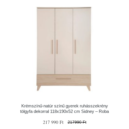
Krémszínű-natúr színű gyerek ruhásszekrény
tölgyfa dekorral 118x190x52 cm Sidney – Roba
217 990 Ft
217990 Ft