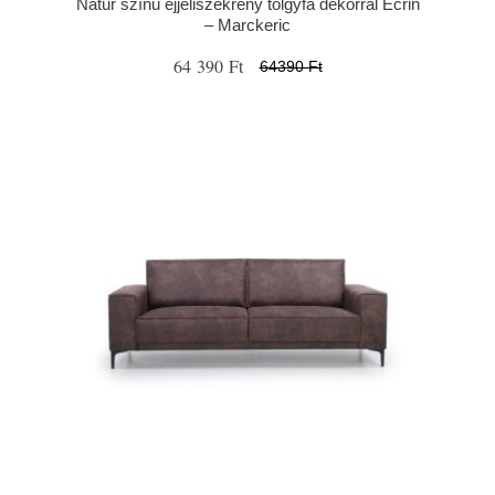
Natúr színű éjjeliszekrény tölgyfa dekorral Ecrin
– Marckeric
64 390 Ft
64390 Ft