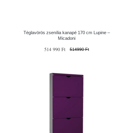
Téglavörös zsenília kanapé 170 cm Lupine –
Micadoni
514 990 Ft
514990 Ft