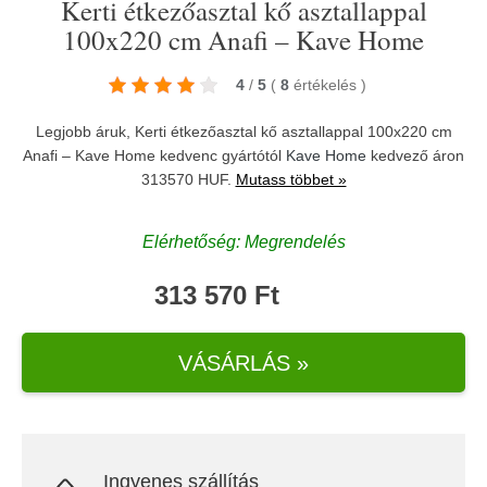
Kerti étkezőasztal kő asztallappal
100x220 cm Anafi – Kave Home
4
/
5
(
8
értékelés
)
Legjobb áruk, Kerti étkezőasztal kő asztallappal 100x220 cm
Anafi – Kave Home kedvenc gyártótól
Kave Home
kedvező áron
313570 HUF.
Mutass többet »
Elérhetőség: Megrendelés
313 570 Ft
VÁSÁRLÁS »
Ingyenes szállítás