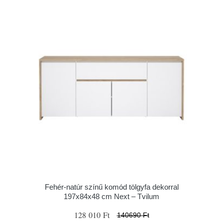
Fehér-natúr színű komód tölgyfa dekorral
197x84x48 cm Next – Tvilum
128 010 Ft
140690 Ft