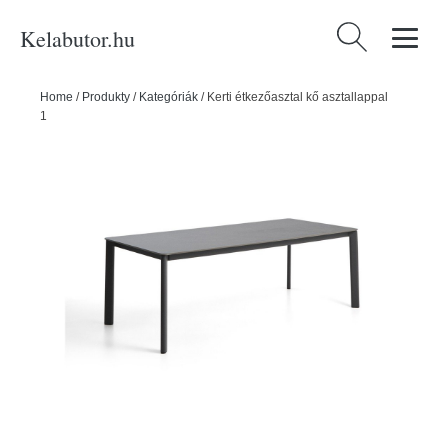
Kelabutor.hu
Keresés:
Home
/
Produkty
/
Kategóriák
/
Kerti étkezőasztal kő asztallappal
100x220 cm Anafi – Kave Home