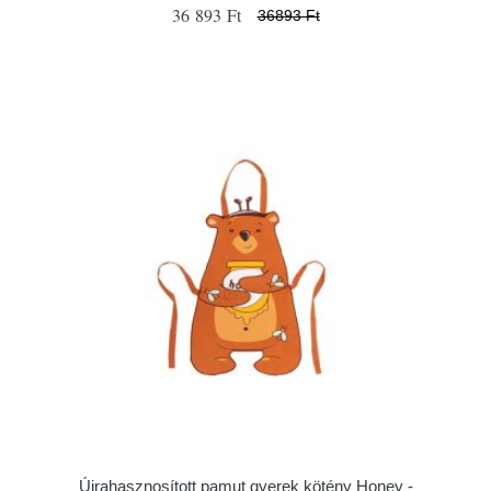
36 893 Ft
36893 Ft
Újrahasznosított pamut gyerek kötény Honey -