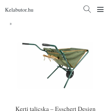
Kelabutor.hu
Keresés:
Home
/
Produkty
/
Kategóriák
/
Kerti talicska – Esschert Design
Kerti talicska – Esschert Design