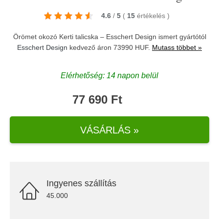
4.6
/
5
(
15
értékelés
)
Örömet okozó Kerti talicska – Esschert Design ismert gyártótól
Esschert Design
kedvező áron 73990 HUF.
Mutass többet »
Elérhetőség: 14 napon belül
77 690 Ft
VÁSÁRLÁS »
Ingyenes szállítás
45.000