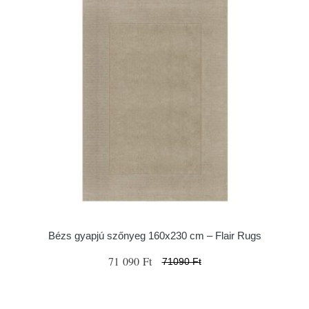
Bézs gyapjú szőnyeg 160x230 cm – Flair Rugs
71 090 Ft
71090 Ft