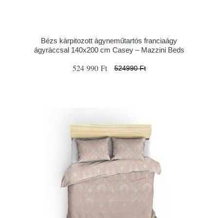
Bézs kárpitozott ágyneműtartós franciaágy
ágyráccsal 140x200 cm Casey – Mazzini Beds
524 990 Ft
524990 Ft