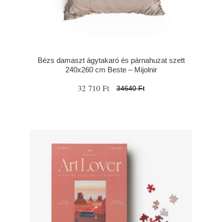
Bézs damaszt ágytakaró és párnahuzat szett
240x260 cm Beste – Mijolnir
32 710 Ft
34640 Ft