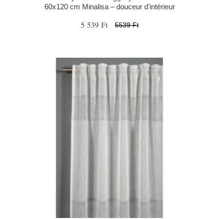
60x120 cm Minalisa – douceur d'intérieur
5 539 Ft
5539 Ft