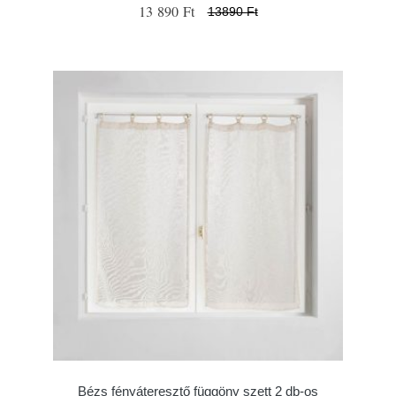
13 890 Ft
13890 Ft
Bézs fényáteresztő függöny szett 2 db-os