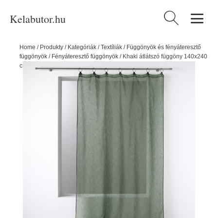
Kelabutor.hu
Keresés:
Home
/
Produkty
/
Kategóriák
/
Textíliák
/
Függönyök és fényáteresztő
függönyök
/
Fényáteresztő függönyök
/
Khaki átlátszó függöny 140x240
cm Linka – douceur d'intérieur