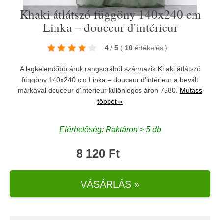
Khaki átlátszó függöny 140x240 cm
Linka – douceur d'intérieur
4
/
5
(
10
értékelés
)
A legkelendőbb áruk rangsorából származik Khaki átlátszó
függöny 140x240 cm Linka – douceur d'intérieur a bevált
márkával
douceur d'intérieur
különleges áron 7580.
Mutass
többet »
Elérhetőség: Raktáron > 5 db
8 120 Ft
VÁSÁRLÁS »