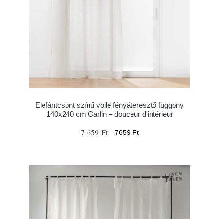
Elefántcsont színű voile fényáteresztő függöny
140x240 cm Carlin – douceur d'intérieur
7 659 Ft
7659 Ft