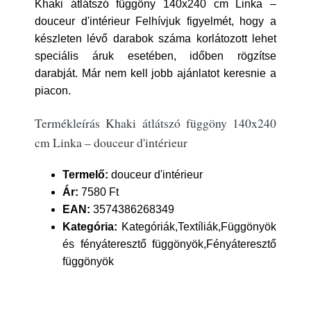
Khaki átlátszó függöny 140x240 cm Linka –
douceur d'intérieur Felhívjuk figyelmét, hogy a
készleten lévő darabok száma korlátozott lehet
speciális áruk esetében, időben rögzítse
darabját. Már nem kell jobb ajánlatot keresnie a
piacon.
Termékleírás Khaki átlátszó függöny 140x240
cm Linka – douceur d'intérieur
Termelő:
douceur d'intérieur
Ár:
7580 Ft
EAN:
3574386268349
Kategória:
Kategóriák,Textíliák,Függönyök
és fényáteresztő függönyök,Fényáteresztő
függönyök