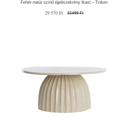
Fehér-natúr színű éjjeliszekrény Ikast – Tvilum
29 570 Ft
32499 Ft