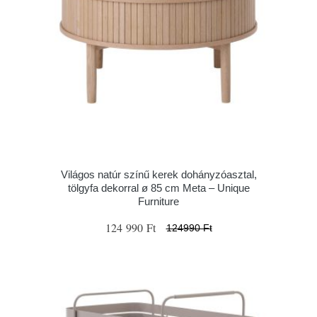
Világos natúr színű kerek dohányzóasztal,
tölgyfa dekorral ø 85 cm Meta – Unique
Furniture
124 990 Ft
124990 Ft