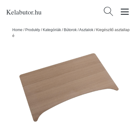
Kelabutor.hu
Keresés:
Home
/
Produkty
/
Kategóriák
/
Bútorok
/
Asztalok
/
Kiegészítő asztallap
étkezőasztalhoz tölgyfa dekorral 50x90 cm Aston - Actona