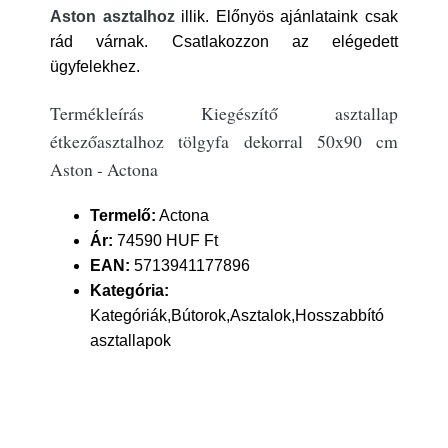
Aston asztalhoz
illik. Előnyös ajánlataink csak
rád várnak. Csatlakozzon az elégedett
ügyfelekhez.
Termékleírás Kiegészítő asztallap
étkezőasztalhoz tölgyfa dekorral 50x90 cm
Aston - Actona
Termelő:
Actona
Ár:
74590 HUF Ft
EAN:
5713941177896
Kategória:
Kategóriák,Bútorok,Asztalok,Hosszabbító
asztallapok