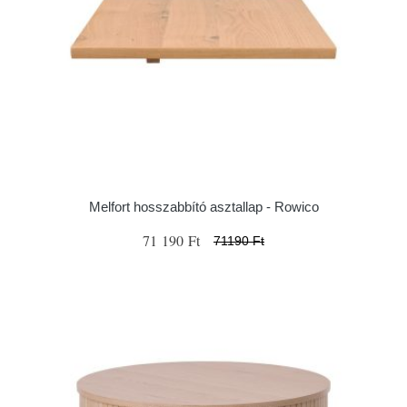
Melfort hosszabbító asztallap - Rowico
71 190 Ft
71190 Ft