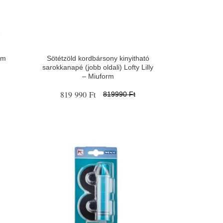
ém
Sötétzöld kordbársony kinyitható
sarokkanapé (jobb oldali) Lofty Lilly
– Miuform
819 990 Ft
819990 Ft