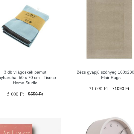
3 db világoskék pamut
Bézs gyapjú szőnyeg 160x23
nyharuha, 50 x 70 cm - Tiseco
– Flair Rugs
Home Studio
71 090 Ft
71090 Ft
5 000 Ft
5559 Ft