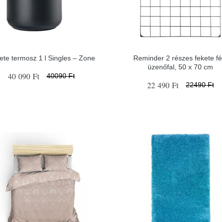
ete termosz 1 l Singles – Zone
Reminder 2 részes fekete f
üzenőfal, 50 x 70 cm
40 090 Ft
40090 Ft
22 490 Ft
22490 Ft