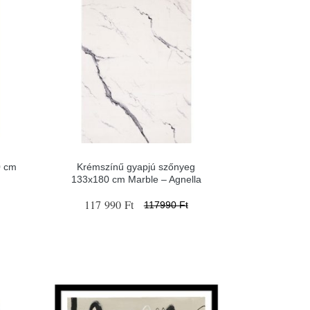
0 cm
Krémszínű gyapjú szőnyeg
133x180 cm Marble – Agnella
117 990 Ft
117990 Ft