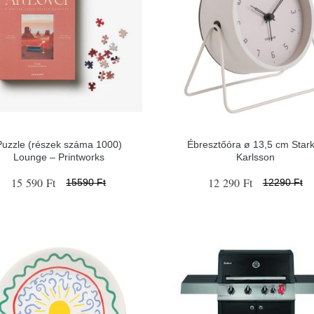
Puzzle (részek száma 1000)
Ébresztőóra ø 13,5 cm Stark
Lounge – Printworks
Karlsson
15 590 Ft
12 290 Ft
15590 Ft
12290 Ft