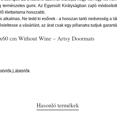
dig természetes gumi. Az Egyesült Királyságban zajló módosítot
rlő élettartama hosszabb.
 is alkalmas. Ne tedd ki esőnek - a hosszan tartó nedvesség a l
ésleltesse a vásárlást, az árat csak egy pillanatra tudjuk garantá
40x60 cm Without Wine – Artsy Doormats
törlők,Lábtörlők
Hasonló termékek