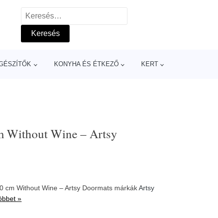
Keresés:
GÉSZÍTŐK
KONYHA ÉS ÉTKEZŐ
KERT
m Without Wine – Artsy
60 cm Without Wine – Artsy Doormats márkák
Artsy
öbbet »