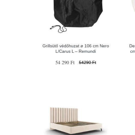
Grillsütő védőhuzat ø 106 cm Nero
De
L/Carus L – Remundi
cm
54 290 Ft
54290 Ft