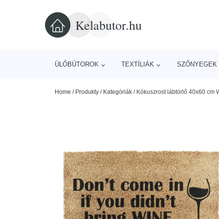
Kelabutor.hu
ÜLŐBÚTOROK
TEXTÍLIÁK
SZŐNYEGEK 
Home
/
Produkty
/
Kategóriák
/
Kókuszrost lábtörlő 40x60 cm 