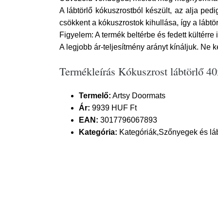
A lábtörlő kókuszrostból készült, az alja pe
csökkent a kókuszrostok kihullása, így a lábtö
Figyelem: A termék beltérbe és fedett kültérre
A legjobb ár-teljesítmény arányt kínáljuk. Ne k
Termékleírás Kókuszrost lábtörlő 
Termelő:
Artsy Doormats
Ár:
9939 HUF Ft
EAN:
3017796067893
Kategória:
Kategóriák,Szőnyegek és láb