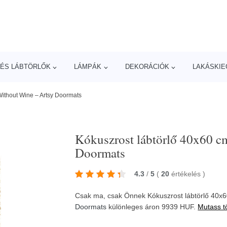
ÉS LÁBTÖRLŐK
LÁMPÁK
DEKORÁCIÓK
LAKÁSKIE
Without Wine – Artsy Doormats
Kókuszrost lábtörlő 40x60 c
Doormats
4.3
/
5
(
20
értékelés
)
Csak ma, csak Önnek Kókuszrost lábtörlő 40x
Doormats
különleges áron 9939 HUF.
Mutass t