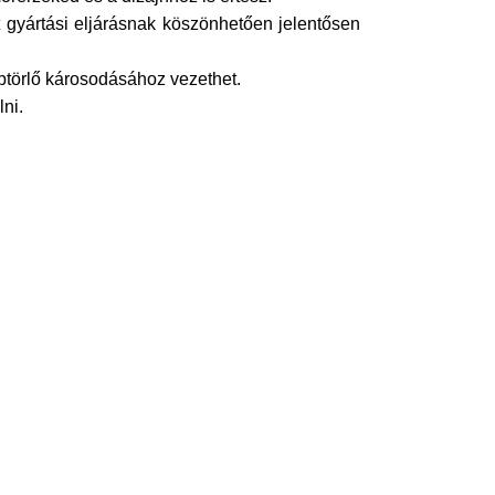
t gyártási eljárásnak köszönhetően jelentősen
ábtörlő károsodásához vezethet.
lni.