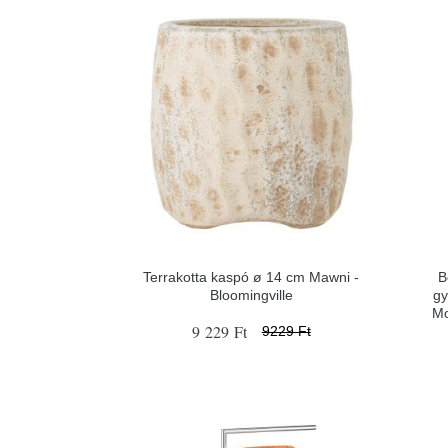
Terrakotta kaspó ø 14 cm Mawni -
B
Bloomingville
gy
Mo
9 229 Ft
9229 Ft