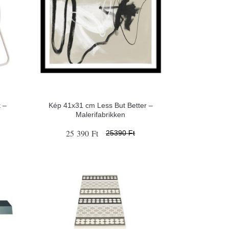
 –
Kép 41x31 cm Less But Better –
Malerifabrikken
25 390 Ft
25390 Ft