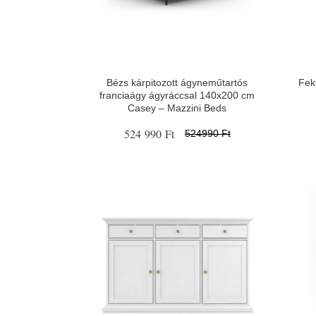
Bézs kárpitozott ágyneműtartós
Fek
franciaágy ágyráccsal 140x200 cm
Casey – Mazzini Beds
524 990 Ft
524990 Ft