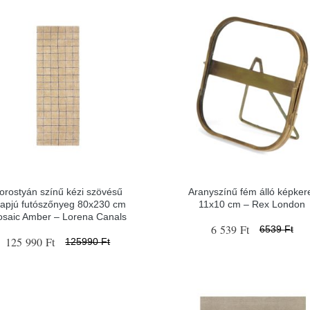
orostyán színű kézi szövésű
Aranyszínű fém álló képker
apjú futószőnyeg 80x230 cm
11x10 cm – Rex London
saic Amber – Lorena Canals
6 539 Ft
6539 Ft
125 990 Ft
125990 Ft