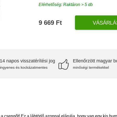
Elérhetőség: Raktáron > 5 db
9 669 Ft
VÁSÁRLÁ
14 napos visszatérítési jog
Ellenőrzött magyar bo
ingyenes és kockázatmentes
minőségi termékekkel
sengőt! Ez a lábtörlő azonnal elárulja, hogy van egy kis humo