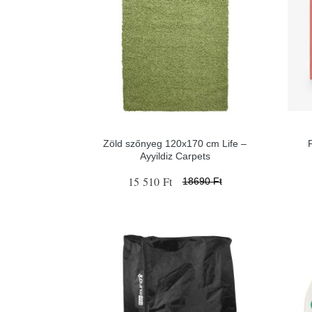
Zöld szőnyeg 120x170 cm Life –
Ayyildiz Carpets
15 510 Ft
18690 Ft