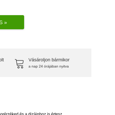
S »
lt
Vásároljon bármikor
a nap 24 órájában nyitva
rérzéked és a dizájnhoz is értesz.