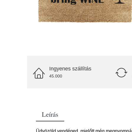
Ingyenes szállítás
45.000
Leírás
Üdvözöld vendéged, mielőtt még megnyomná a c