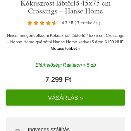
Kókuszrost lábtörlő 45x75 cm
Crossings – Hanse Home
4.7
/
5
(
7
értékelés
)
Nincs min gondolkodni Kókuszrost lábtörlő 45x75 cm Crossings
– Hanse Home gyártótól
Hanse Home
kedvező áron 6199 HUF.
Mutass többet »
Elérhetőség: Raktáron > 5 db
7 299 Ft
VÁSÁRLÁS »
Ingyenes szállítás