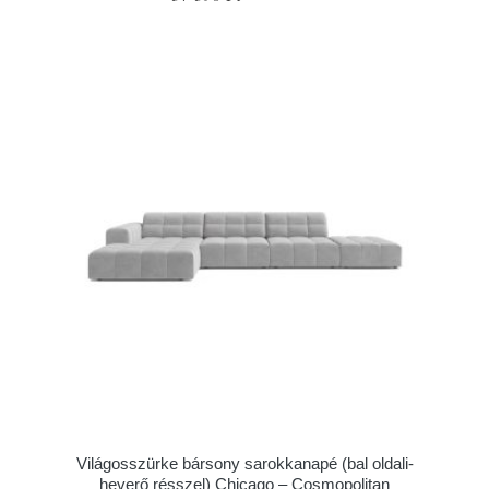
Világosszürke bársony sarokkanapé (bal oldali-
heverő résszel) Chicago – Cosmopolitan