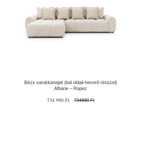
Bézs sarokkanapé (bal oldali-heverő résszel)
Albane – Ropez
734 990 Ft
734990 Ft