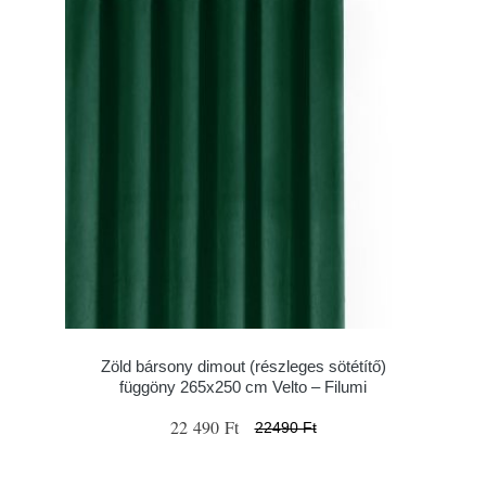
Zöld bársony dimout (részleges sötétítő)
függöny 265x250 cm Velto – Filumi
22 490 Ft
22490 Ft