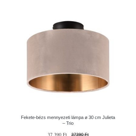
Fekete-bézs mennyezeti lámpa ø 30 cm Julieta
– Trio
37 390 Ft
37390 Ft