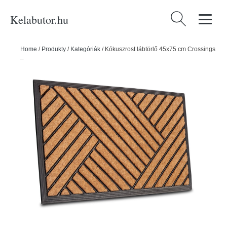
Kelabutor.hu
Keresés:
Home
/
Produkty
/
Kategóriák
/
Kókuszrost lábtörlő 45x75 cm Crossings
– Hanse Home