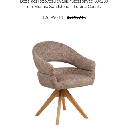
Bézs kézi szövésű gyapjú futószőnyeg 80x230
cm Mosaic Sandstone – Lorena Canals
126 990 Ft
126990 Ft