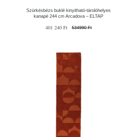
Szürkésbézs buklé kinyitható-tárolóhelyes
kanapé 244 cm Arcadova – ELTAP
401 240 Ft
534990 Ft