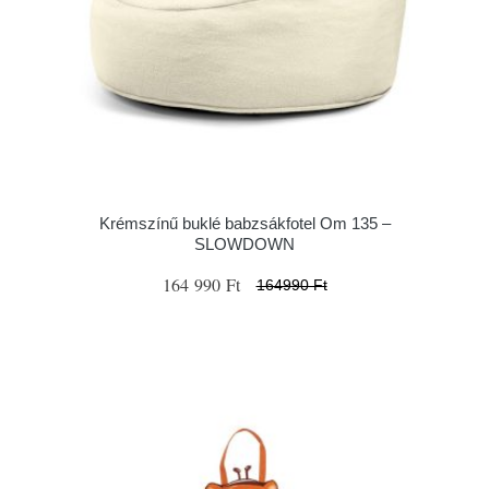
Krémszínű buklé babzsákfotel Om 135 –
SLOWDOWN
164 990 Ft
164990 Ft