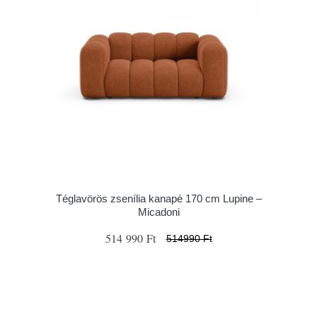
Téglavörös zsenília kanapé 170 cm Lupine –
Micadoni
514 990 Ft
514990 Ft