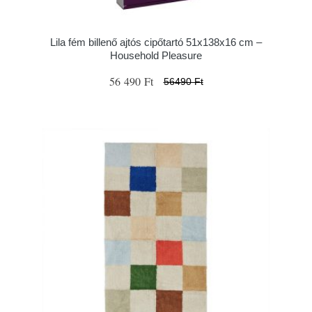
Lila fém billenő ajtós cipőtartó 51x138x16 cm –
Household Pleasure
56 490 Ft
56490 Ft