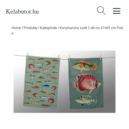
Kelabutor.hu
Keresés:
Home
/
Produkty
/
Kategóriák
/
Konyharuha szett 2 db-os 47x65 cm Fish
in the Ocean – Really Nice Things