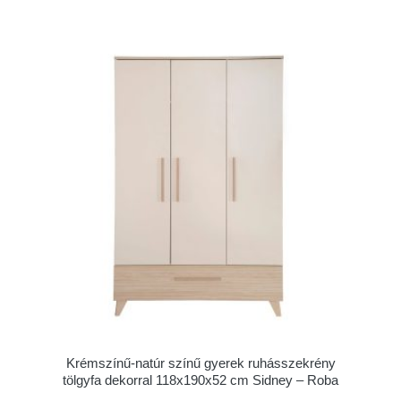
Krémszínű-natúr színű gyerek ruhásszekrény
tölgyfa dekorral 118x190x52 cm Sidney – Roba