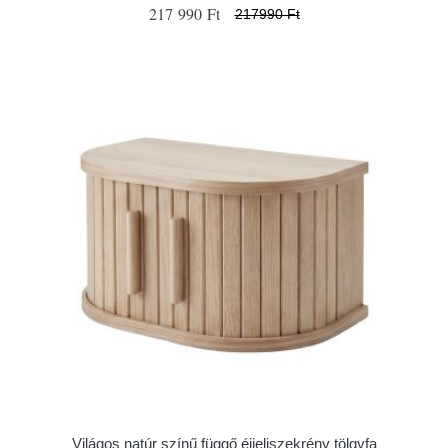
217 990 Ft
217990 Ft
Világos natúr színű függő éjjeliszekrény tölgyfa