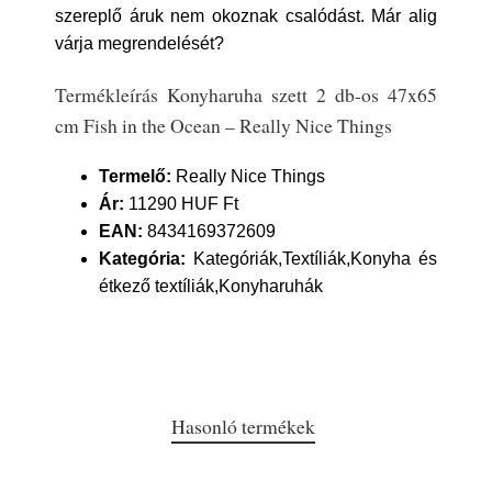
szereplő áruk nem okoznak csalódást. Már alig
várja megrendelését?
Termékleírás Konyharuha szett 2 db-os 47x65
cm Fish in the Ocean – Really Nice Things
Termelő:
Really Nice Things
Ár:
11290 HUF Ft
EAN:
8434169372609
Kategória:
Kategóriák,Textíliák,Konyha és
étkező textíliák,Konyharuhák
Hasonló termékek