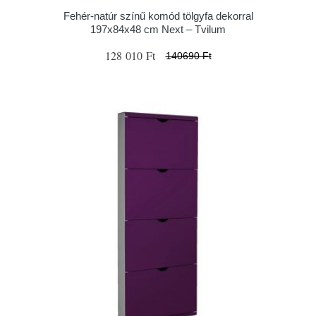
Fehér-natúr színű komód tölgyfa dekorral
197x84x48 cm Next – Tvilum
128 010 Ft
140690 Ft