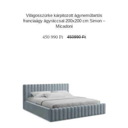
Világosszürke kárpitozott ágyneműtartós
franciaágy ágyráccsal 200x200 cm Simon –
Micadoni
450 990 Ft
450990 Ft