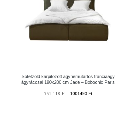
Sötétzöld kárpitozott ágyneműtartós franciaágy
ágyráccsal 180x200 cm Jade – Bobochic Paris
751 118 Ft
1001490 Ft