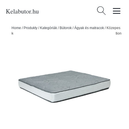
Kelabutor.hu
Keresés:
Home
/
Produkty
/
Kategóriák
/
Bútorok
/
Ágyak és matracok
/
Közepes
keménységű hab matrac 200x200 cm Sleepy Aura – Bonami Selection