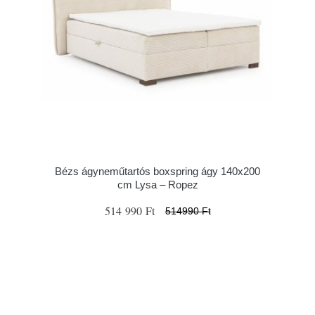
Bézs ágyneműtartós boxspring ágy 140x200
cm Lysa – Ropez
514 990 Ft
514990 Ft