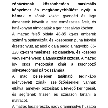
zónázásnak köszönhetően maximális
kényelmet és megkönnyebbülést nyújt a
hátnak.
A zónák közötti gyengéd és lágy
átmenetek követik a test természetes íveit, és
hatékonyan támogatják a gerincet alvás közben.
A matrac felső oldala 48-85 kg-os emberek
számára optimalizált, és közepesen puha fekvési
érzetet nyújt, az alsó oldala pedig a nagyobb, 86-
120 kg-os terheléshez lett kialakítva, és közepes
vagy keményebb alátámasztást biztosít. A matrac
így okos megoldást kínál a különböző
súlykategóriájú párok számára.
A mag belsejében található, leginkább
igénybevett zónák szellőzőrésekkel vannak
ellátva, amelyek biztosítják a levegő keringését,
és segítenek frissen és szárazon tartani a
matracot.
A matrac légáteresztő, nagy grammsúlyú huzatba