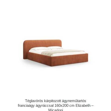
Téglavörös kárpitozott ágyneműtartós
franciaágy ágyráccsal 160x200 cm Elizabeth –
Micadoni