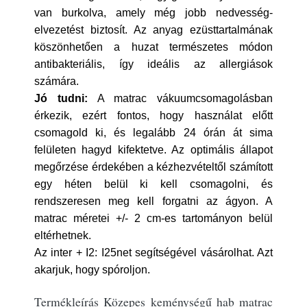
van burkolva, amely még jobb nedvesség-
elvezetést biztosít. Az anyag ezüsttartalmának
köszönhetően a huzat természetes módon
antibakteriális, így ideális az allergiások
számára.
Jó tudni:
A matrac vákuumcsomagolásban
érkezik, ezért fontos, hogy használat előtt
csomagold ki, és legalább 24 órán át sima
felületen hagyd kifektetve. Az optimális állapot
megőrzése érdekében a kézhezvételtől számított
egy héten belül ki kell csomagolni, és
rendszeresen meg kell forgatni az ágyon. A
matrac méretei +/- 2 cm-es tartományon belül
eltérhetnek.
Az inter + I2: I25net segítségével vásárolhat. Azt
akarjuk, hogy spóroljon.
Termékleírás Közepes keménységű hab matrac