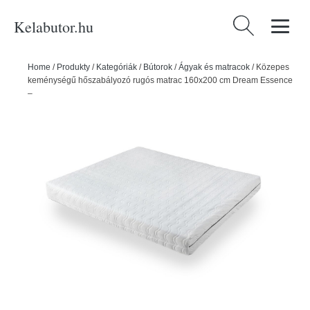
Kelabutor.hu
Keresés:
Home
/
Produkty
/
Kategóriák
/
Bútorok
/
Ágyak és matracok
/
Közepes
keménységű hőszabályozó rugós matrac 160x200 cm Dream Essence
– Bonami Essentials