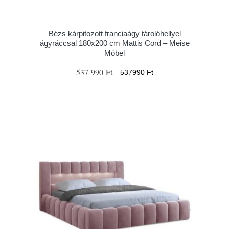
Bézs kárpitozott franciaágy tárolóhellyel
ágyráccsal 180x200 cm Mattis Cord – Meise
Möbel
537 990 Ft
537990 Ft