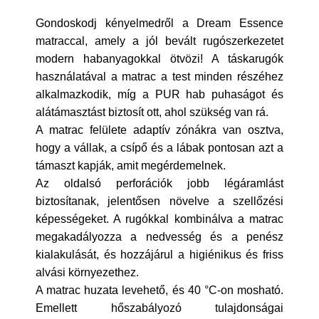
Gondoskodj kényelmedről a Dream Essence
matraccal, amely a jól bevált rugószerkezetet
modern habanyagokkal ötvözi! A táskarugók
használatával a matrac a test minden részéhez
alkalmazkodik, míg a PUR hab puhaságot és
alátámasztást biztosít ott, ahol szükség van rá.
A matrac felülete adaptív zónákra van osztva,
hogy a vállak, a csípő és a lábak pontosan azt a
támaszt kapják, amit megérdemelnek.
Az oldalsó perforációk jobb légáramlást
biztosítanak, jelentősen növelve a szellőzési
képességeket. A rugókkal kombinálva a matrac
megakadályozza a nedvesség és a penész
kialakulását, és hozzájárul a higiénikus és friss
alvási környezethez.
A matrac huzata levehető, és 40 °C-on mosható.
Emellett hőszabályozó tulajdonságai