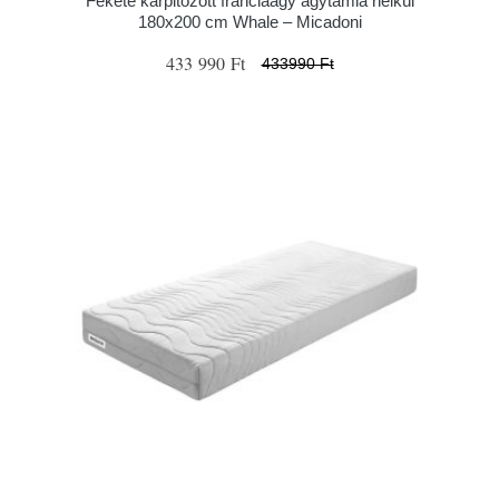
Fekete kárpitozott franciaágy ágytámla nélkül
180x200 cm Whale – Micadoni
433 990 Ft
433990 Ft