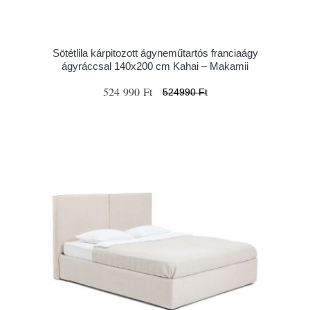
Sötétlila kárpitozott ágyneműtartós franciaágy
ágyráccsal 140x200 cm Kahai – Makamii
524 990 Ft
524990 Ft