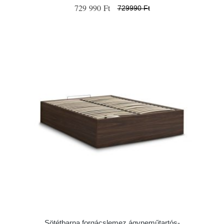
729 990 Ft
729990 Ft
Sötétbarna forgácslemez ágyneműtartós-