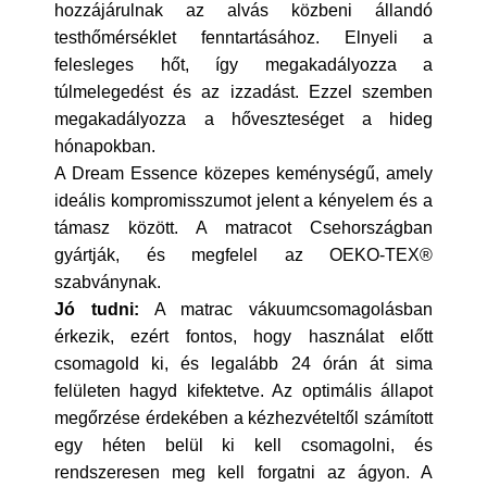
hozzájárulnak az alvás közbeni állandó
testhőmérséklet fenntartásához. Elnyeli a
felesleges hőt, így megakadályozza a
túlmelegedést és az izzadást. Ezzel szemben
megakadályozza a hőveszteséget a hideg
hónapokban.
A Dream Essence közepes keménységű, amely
ideális kompromisszumot jelent a kényelem és a
támasz között. A matracot Csehországban
gyártják, és megfelel az OEKO-TEX®
szabványnak.
Jó tudni:
A matrac vákuumcsomagolásban
érkezik, ezért fontos, hogy használat előtt
csomagold ki, és legalább 24 órán át sima
felületen hagyd kifektetve. Az optimális állapot
megőrzése érdekében a kézhezvételtől számított
egy héten belül ki kell csomagolni, és
rendszeresen meg kell forgatni az ágyon. A