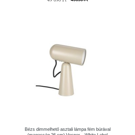
Bézs dimmelhető asztali lámpa fém búrával
(magasság 26 cm) Vesper – White Label