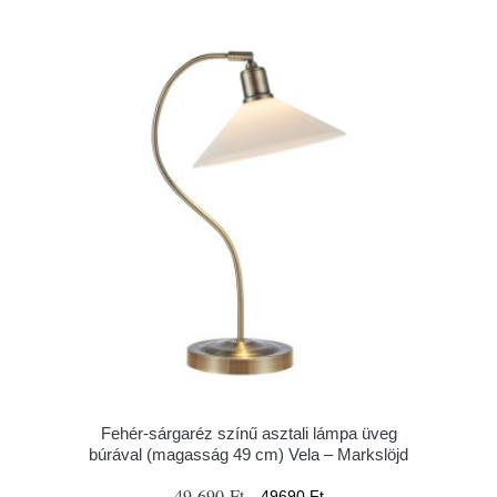
Fehér-sárgaréz színű asztali lámpa üveg
búrával (magasság 49 cm) Vela – Markslöjd
49 690 Ft
49690 Ft