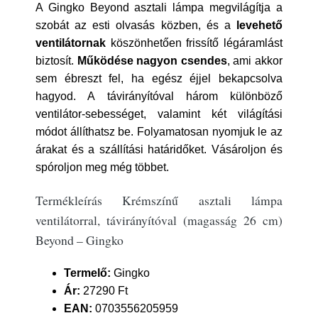
A Gingko Beyond asztali lámpa megvilágítja a
szobát az esti olvasás közben, és a
levehető
ventilátornak
köszönhetően frissítő légáramlást
biztosít.
Működése nagyon csendes
, ami akkor
sem ébreszt fel, ha egész éjjel bekapcsolva
hagyod. A távirányítóval három különböző
ventilátor-sebességet, valamint két világítási
módot állíthatsz be. Folyamatosan nyomjuk le az
árakat és a szállítási határidőket. Vásároljon és
spóroljon meg még többet.
Termékleírás Krémszínű asztali lámpa
ventilátorral, távirányítóval (magasság 26 cm)
Beyond – Gingko
Termelő:
Gingko
Ár:
27290 Ft
EAN:
0703556205959