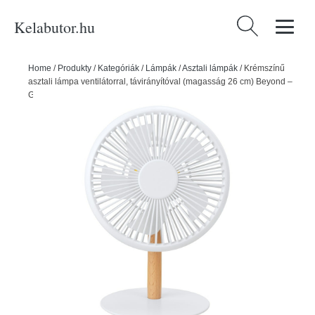
Kelabutor.hu
Keresés:
Home
/
Produkty
/
Kategóriák
/
Lámpák
/
Asztali lámpák
/
Krémszínű
asztali lámpa ventilátorral, távirányítóval (magasság 26 cm) Beyond –
Gingko