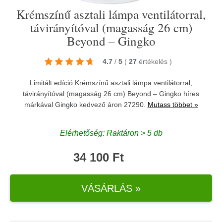
Krémszínű asztali lámpa ventilátorral,
távirányítóval (magasság 26 cm)
Beyond – Gingko
4.7
/
5
(
27
értékelés
)
Limitált edíció Krémszínű asztali lámpa ventilátorral,
távirányítóval (magasság 26 cm) Beyond – Gingko híres
márkával
Gingko
kedvező áron 27290.
Mutass többet »
Elérhetőség: Raktáron > 5 db
34 100 Ft
VÁSÁRLÁS »