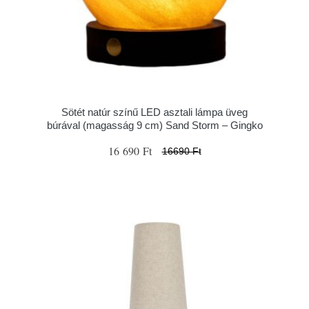
Sötét natúr színű LED asztali lámpa üveg
búrával (magasság 9 cm) Sand Storm – Gingko
16 690 Ft
16690 Ft