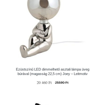
Ezüstszínű LED dimmelhető asztali lámpa üveg
búrával (magasság 22,5 cm) Joey – Leitmotiv
20 460 Ft
25590 Ft