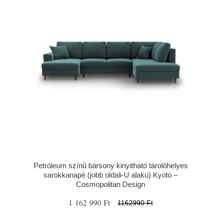
Petróleum színű bársony kinyitható tárolóhelyes
sarokkanapé (jobb oldali-U alakú) Kyoto –
Cosmopolitan Design
1 162 990 Ft
1162990 Ft