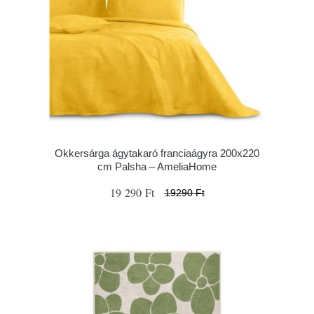
Okkersárga ágytakaró franciaágyra 200x220
cm Palsha – AmeliaHome
19 290 Ft
19290 Ft