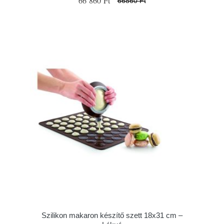
66 860 Ft
66860 Ft
Szilikon makaron készítő szett 18x31 cm –