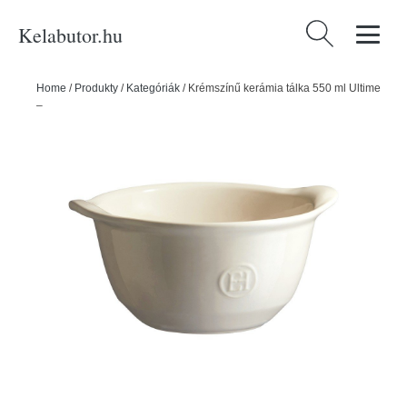
Kelabutor.hu
Keresés:
Home
/
Produkty
/
Kategóriák
/
Krémszínű kerámia tálka 550 ml Ultime
– Emile Henry