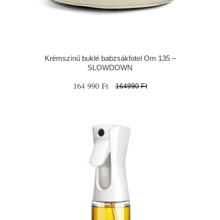
Krémszínű buklé babzsákfotel Om 135 –
SLOWDOWN
164 990 Ft
164990 Ft