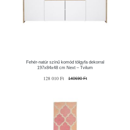
Fehér-natúr színű komód tölgyfa dekorral
197x84x48 cm Next – Tvilum
128 010 Ft
140690 Ft