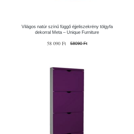
Világos natúr színű függő éjjeliszekrény tölgyfa
dekorral Meta – Unique Furniture
58 090 Ft
58090 Ft