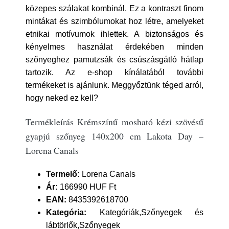
közepes szálakat kombinál. Ez a kontraszt finom
mintákat és szimbólumokat hoz létre, amelyeket
etnikai motívumok ihlettek. A biztonságos és
kényelmes használat érdekében minden
szőnyeghez pamutzsák és csúszásgátló hátlap
tartozik. Az e-shop kínálatából további
termékeket is ajánlunk. Meggyőztünk téged arról,
hogy neked ez kell?
Termékleírás Krémszínű mosható kézi szövésű
gyapjú szőnyeg 140x200 cm Lakota Day –
Lorena Canals
Termelő:
Lorena Canals
Ár:
166990 HUF Ft
EAN:
8435392618700
Kategória:
Kategóriák,Szőnyegek és
lábtörlők,Szőnyegek