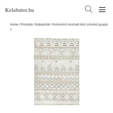
Kelabutor.hu
Keresés:
Home
/
Produkty
/
Kategóriák
/
Krémszínű mosható kézi szövésű gyapjú
szőnyeg 140x200 cm Lakota Day – Lorena Canals