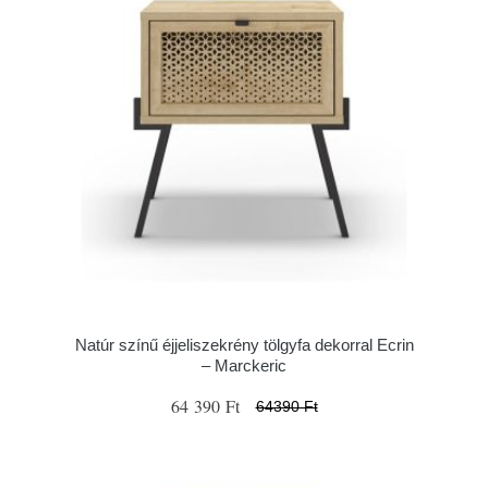
Natúr színű éjjeliszekrény tölgyfa dekorral Ecrin
– Marckeric
64 390 Ft
64390 Ft