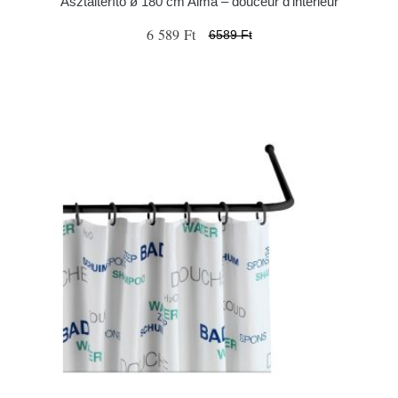
Asztalterítő ø 180 cm Alma – douceur d'intérieur
6 589 Ft
6589 Ft